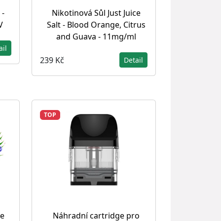
 -
Nikotinová Sůl Just Juice
V
Salt - Blood Orange, Citrus
and Guava - 11mg/ml
ail
239 Kč
Detail
TOP
ce
Náhradní cartridge pro