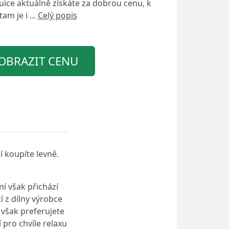
Juice
aktuálně získáte za dobrou cenu, k
am je i ...
Celý popis
OBRAZIT CENU
í koupíte levně.
ní však přichází
tí z dílny výrobce
 však preferujete
 pro chvíle relaxu