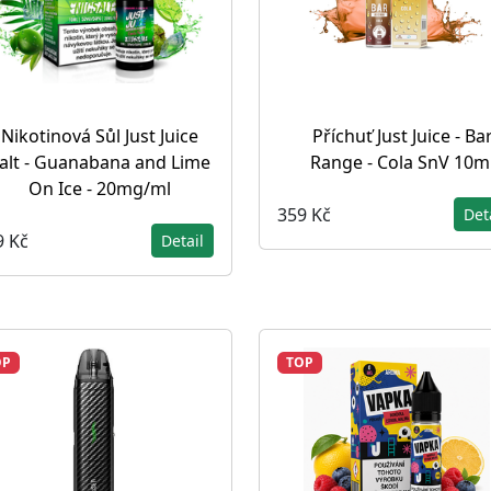
Nikotinová Sůl Just Juice
Příchuť Just Juice - Ba
alt - Guanabana and Lime
Range - Cola SnV 10m
On Ice - 20mg/ml
359 Kč
Det
9 Kč
Detail
OP
TOP