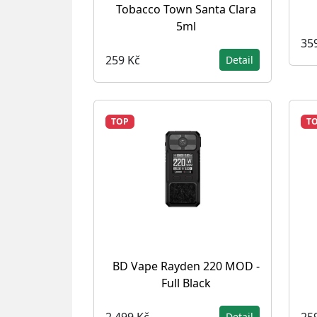
Tobacco Town Santa Clara
5ml
35
259 Kč
Detail
TOP
T
BD Vape Rayden 220 MOD -
Full Black
2 499 Kč
25
Detail