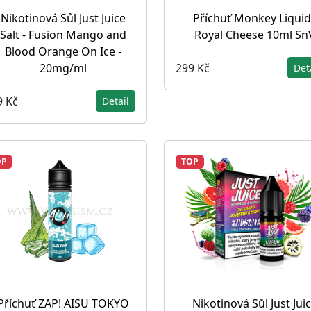
Nikotinová Sůl Just Juice
Příchuť Monkey Liquid
Salt - Fusion Mango and
Royal Cheese 10ml Sn
Blood Orange On Ice -
299 Kč
20mg/ml
Det
9 Kč
Detail
OP
TOP
Příchuť ZAP! AISU TOKYO
Nikotinová Sůl Just Jui