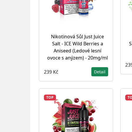
Nikotinová Sůl Just Juice
Salt - ICE Wild Berries a
S
Aniseed (Ledové lesní
ovoce s anýzem) - 20mg/ml
23
239 Kč
Detail
TOP
T