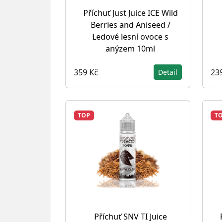
Příchuť Just Juice ICE Wild
Berries and Aniseed /
Ledové lesní ovoce s
anýzem 10ml
359 Kč
23
Detail
TOP
T
Příchuť SNV TI Juice