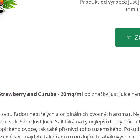
Produkt od výrobce
Just 
tomu t
Z
- Strawberry and Curuba - 20mg/ml
od značky Just Juice nyn
li svou řadou neotřelých a originálních ovocných aromat. Ny
ou solí. Série Just Juice Salt láká na ty nejlepší druhy příchu
i tropického ovoce, tak také příznivci toho tuzemského. Pokud
v celé sérii najdete také řadu okouzlujících tabákových chutí