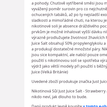
a pohody. Chuťově vytříbené směsi jsou 
vyvážený poměr surovin pro co nejchutněj
ochucených tabáků, až po ty nejsladší exo
sladkosti a mimořádné chuti, na kterou j
nikotinové soli je absence dráždivého po
prvkům je možné inhalovat vyšší dávku n
výrazně prodlužujete životnost žhavících 
Juice Salt obsahují 50% propylenglykolu a
a produkují dostatečné množství páry. Nik
jsou sice kompaktní, ale nabízí pouze om
použití s nikotinovou solí se spotřeba v
výdrž jako větší modely při použití s běž
Juice (Velká Británie)
Uvedené zboží produkuje značka Just Juic
Nikotinová Sůl Just Juice Salt - Strawberr
nikdo neví, jak dlouho to bude.
Daný produkt levně koupíte
v tomto e-s