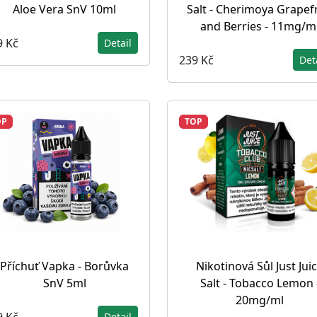
Aloe Vera SnV 10ml
Salt - Cherimoya Grapefr
and Berries - 11mg/m
9 Kč
Detail
239 Kč
Det
OP
TOP
Příchuť Vapka - Borůvka
Nikotinová Sůl Just Jui
SnV 5ml
Salt - Tobacco Lemon 
20mg/ml
9 Kč
Detail