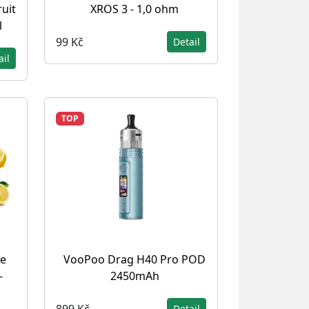
uit
XROS 3 - 1,0 ohm
l
99 Kč
Detail
ail
TOP
ce
VooPoo Drag H40 Pro POD
-
2450mAh
899 Kč
Detail