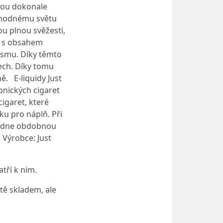
nou dokonale
lahodnému světu
ou plnou svěžesti,
lt s obsahem
nismu. Díky těmto
ech. Díky tomu
ě. E-liquidy Just
onických cigaret
igaret, které
u pro náplň. Při
abídne obdobnou
 Výrobce: Just
tří k nim.
ště skladem, ale