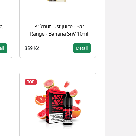
a,
Příchuť Just Juice - Bar
ml
Range - Banana SnV 10ml
359 Kč
ail
Detail
TOP