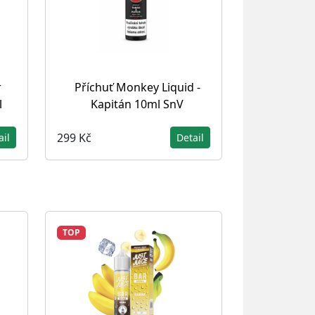
r
Příchuť Monkey Liquid -
l
Kapitán 10ml SnV
299 Kč
ail
Detail
TOP