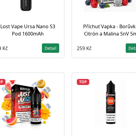
Lost Vape Ursa Nano S3
Příchuť Vapka - Borůvk
Pod 1600mAh
Citrón a Malina SnV 5
9 Kč
259 Kč
Detail
Det
OP
TOP