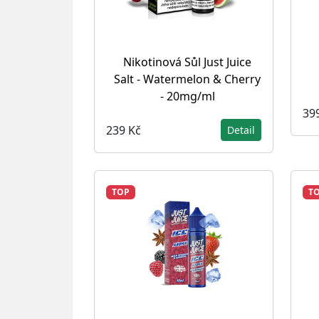
Nikotinová Sůl Just Juice
Salt - Watermelon & Cherry
- 20mg/ml
39
239 Kč
Detail
TOP
T