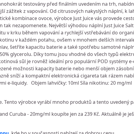
mnohokrát testovány před finálním uvedením na trh, nabíd
ší zážitek z vapování. Od citrusových nakyslých náplní, k 
tické kombinace ovoce, výrobce Just Juice vás provede cest
en tak nezapomenete. Největší výhodou náplní Just Juice Sa
citu v krku během vapování a rychlejší vstřebávání do orga
ikotinu v každém potahu, ovšem v mnohem delších interval
hlav, šetříte kapacitu baterie a také spotřebu samotné nápln
 50% glycerolu. Díky tomu jsou vhodné do všech typů elektr
otinová sůl je rovněž ideální pro populární POD systémy e-c
ezené možnosti kapacity baterie nebo menší objem zásobník
ýrazně sníží a kompaktní elektronická cigareta tak rázem n
nými e-liquidy. Objem lahvičky: 10ml Síla nikotinu: 20 mg/ml
e. Tento výrobce vyrábí mnoho produktů a tento uvedený pa
y and Curuba - 20mg/ml koupíte jen za 239 Kč. Aktuálně je je
hopu
, kde ho v současnosti nabízejí za dobrou cenu.