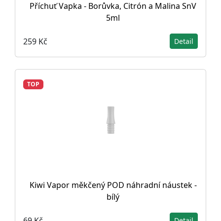
Příchuť Vapka - Borůvka, Citrón a Malina SnV
5ml
259 Kč
Detail
TOP
Kiwi Vapor měkčený POD náhradní náustek -
bílý
69 Kč
Detail