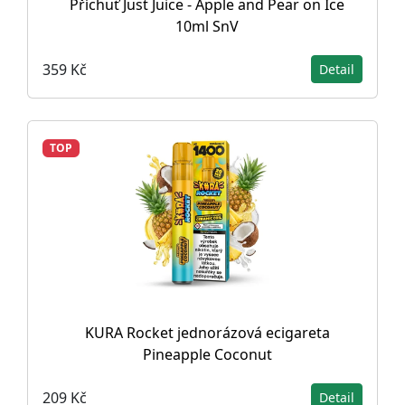
Příchuť Just Juice - Apple and Pear on Ice
10ml SnV
359 Kč
Detail
TOP
KURA Rocket jednorázová ecigareta
Pineapple Coconut
209 Kč
Detail