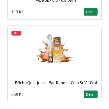
Vibe SE - 0,6 / 0,8 ohm
119 Kč
Detail
TOP
Příchuť Just Juice - Bar Range - Cola SnV 10ml
359 Kč
Detail