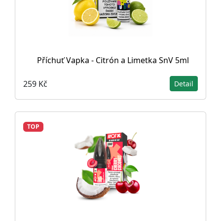
Příchuť Vapka - Citrón a Limetka SnV 5ml
259 Kč
Detail
TOP