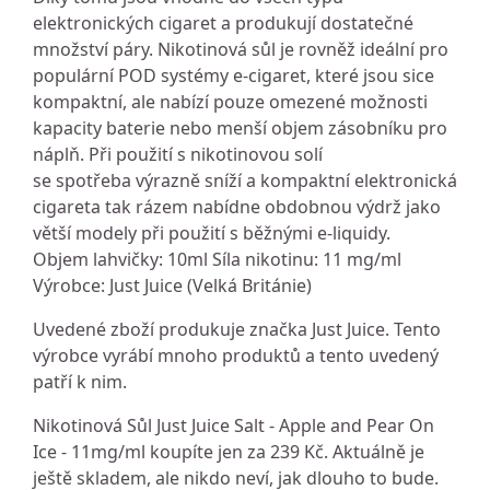
elektronických cigaret a produkují dostatečné
množství páry. Nikotinová sůl je rovněž ideální pro
populární POD systémy e-cigaret, které jsou sice
kompaktní, ale nabízí pouze omezené možnosti
kapacity baterie nebo menší objem zásobníku pro
náplň. Při použití s nikotinovou solí
se spotřeba výrazně sníží a kompaktní elektronická
cigareta tak rázem nabídne obdobnou výdrž jako
větší modely při použití s běžnými e-liquidy.
Objem lahvičky: 10ml Síla nikotinu: 11 mg/ml
Výrobce: Just Juice (Velká Británie)
Uvedené zboží produkuje značka Just Juice. Tento
výrobce vyrábí mnoho produktů a tento uvedený
patří k nim.
Nikotinová Sůl Just Juice Salt - Apple and Pear On
Ice - 11mg/ml koupíte jen za 239 Kč. Aktuálně je
ještě skladem, ale nikdo neví, jak dlouho to bude.