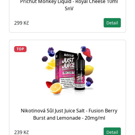
Příchuť Monkey Liquid - Royal Cheese 10ml
SnV
299 Kč
Detail
TOP
Nikotinová Sůl Just Juice Salt - Fusion Berry
Burst and Lemonade - 20mg/ml
239 Kč
Detail