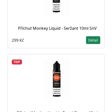
Příchuť Monkey Liquid - Seržant 10ml SnV
299 Kč
Detail
TOP