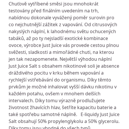
Chuťově vytříbené směsi jsou mnohokrát
testovány před finálním uvedením na trh,
nabídnou dokonale vyvážený poměr surovin pro
co nejchutnější zážitek z vapování. Od citrusových
nakyslých náplní, k lahodnému světu ochucených
tabáků, až po ty nejsladší exotické kombinace
ovoce, výrobce Just Juice vás provede cestou plnou
svěžesti, sladkosti a mimořádné chuti, na kterou
jen tak nezapomenete. Největší výhodou náplní
Just Juice Salt s obsahem nikotinové soli je absence
dráždivého pocitu v krku během vapování a
rychlejší vstřebávání do organismu. Díky těmto
prvkům je možné inhalovat vyšší dávku nikotinu v
každém potahu, ovšem v mnohem delších
intervalech. Díky tomu výrazně prodlužujete
životnost žhavících hlav, šetříte kapacitu baterie a
také spotřebu samotné náplně. E-liquidy Just Juice
Salt obsahují 50% propylenglykolu a 50% glycerolu.
Díky tomu jsou vhodné do všech typů