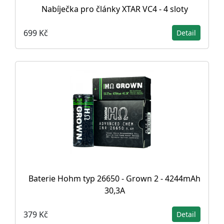
Nabíječka pro články XTAR VC4 - 4 sloty
699 Kč
Detail
Baterie Hohm typ 26650 - Grown 2 - 4244mAh
30,3A
379 Kč
Detail