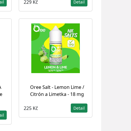
229 Kč
ail
Detail
A
Oree Salt - Lemon Lime /
e
Citrón a Limetka - 18 mg
225 Kč
Detail
ail