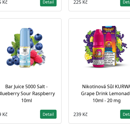
5 Kč
225 Kč
Detail
Det
Bar Juice 5000 Salt -
Nikotinová Sůl KURW
Blueberry Sour Raspberry
Grape Drink Lemonad
10ml
10ml - 20 mg
9 Kč
239 Kč
Detail
Det