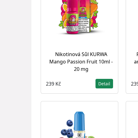
Nikotinová Sůl KURWA
Mango Passion Fruit 10ml -
a
20 mg
239 Kč
23
Detail