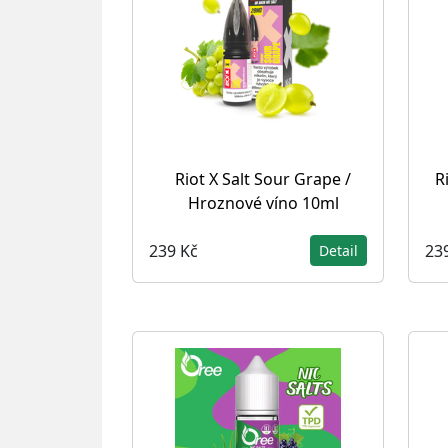
Riot X Salt Sour Grape /
R
Hroznové víno 10ml
239 Kč
23
Detail