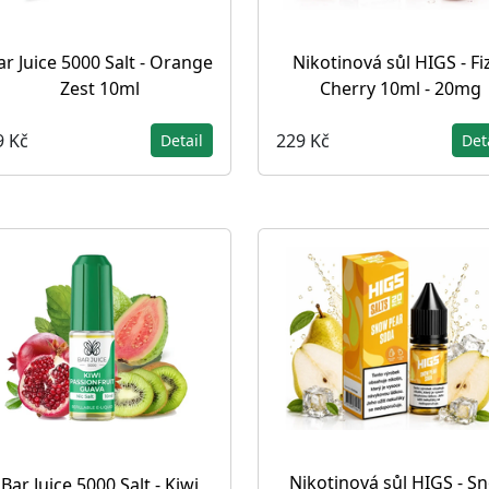
ar Juice 5000 Salt - Orange
Nikotinová sůl HIGS - Fi
Zest 10ml
Cherry 10ml - 20mg
9 Kč
229 Kč
Detail
Det
Nikotinová sůl HIGS - S
Bar Juice 5000 Salt - Kiwi