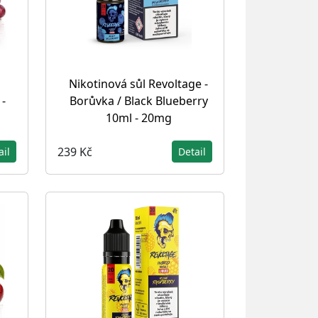
Nikotinová sůl Revoltage -
-
Borůvka / Black Blueberry
10ml - 20mg
239 Kč
ail
Detail