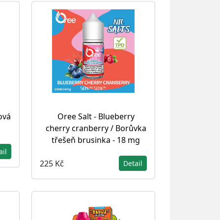
dová
Oree Salt - Blueberry
cherry cranberry / Borůvka
třešeň brusinka - 18 mg
ail
225 Kč
Detail