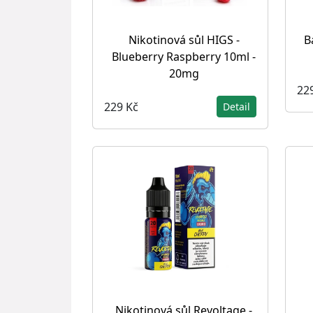
Nikotinová sůl HIGS -
B
Blueberry Raspberry 10ml -
20mg
22
229 Kč
Detail
Nikotinová sůl Revoltage -