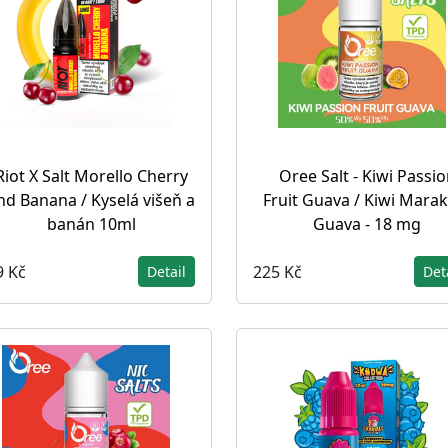
Riot X Salt Morello Cherry
Oree Salt - Kiwi Passi
nd Banana / Kyselá višeň a
Fruit Guava / Kiwi Marak
banán 10ml
Guava - 18 mg
9 Kč
225 Kč
Detail
Det