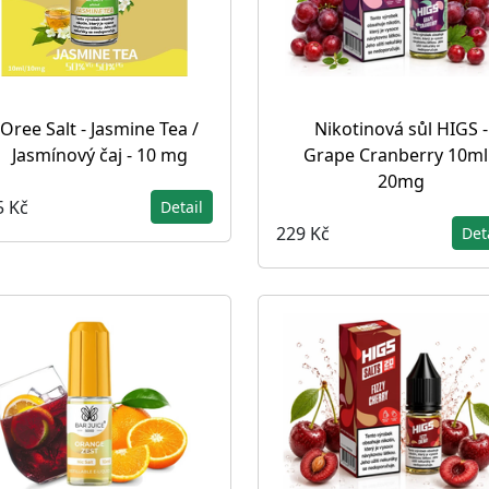
Oree Salt - Jasmine Tea /
Nikotinová sůl HIGS -
Jasmínový čaj - 10 mg
Grape Cranberry 10ml 
20mg
5 Kč
Detail
229 Kč
Det