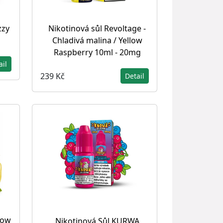
zzy
Nikotinová sůl Revoltage -
Chladivá malina / Yellow
Raspberry 10ml - 20mg
ail
239 Kč
Detail
now
Nikotinová Sůl KURWA