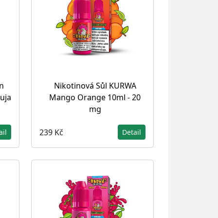
on
Nikotinová Sůl KURWA
uja
Mango Orange 10ml - 20
mg
239 Kč
ail
Detail