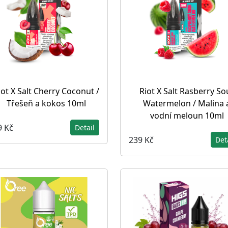
iot X Salt Cherry Coconut /
Riot X Salt Rasberry So
Třešeň a kokos 10ml
Watermelon / Malina 
vodní meloun 10ml
9 Kč
Detail
239 Kč
Det