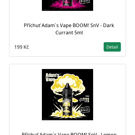
Příchuť Adam´s Vape BOOM! SnV - Dark
Currant 5ml
199 Kč
Detail
Příchuť Adam´s Vape BOOM! SnV - Lemon