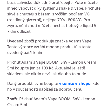
bázi. Lahvičku důkladně protřepejte. Poté můžete
ihned vapovat díky systému shake & vape. Příchutě
skvěle chutnají s bázemi s vyšším podílem VG
(rostlinný glycerol), nejlépe 70% - 80% VG. Pro
zvýraznění chuti můžete nechat hotový e-liquid 5 -
7 dní odležet.
Uvedené zboží produkuje značka Adams Vape.
Tento výrobce vyrábí mnoho produktů a tento
uvedený patří k nim.
Příchuť Adam´s Vape BOOM! SnV - Lemon Cream
5ml koupíte jen za 199 Kč. Aktuálně je ještě
skladem, ale nikdo neví, jak dlouho to bude.
Daný produkt levně koupíte
v tomto e-shopu
, kde
ho v současnosti nabízejí za dobrou cenu.
Zboží
: Příchuť Adam´s Vape BOOM! SnV - Lemon
Cream 5ml