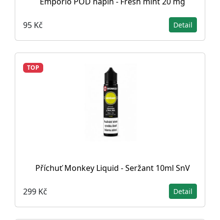
Emporio POD náplň - Fresh mint 20 mg
95 Kč
Detail
TOP
Příchuť Monkey Liquid - Seržant 10ml SnV
299 Kč
Detail