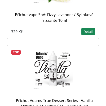
Příchuť vape SnV: Fizzy Lavender / Bylinkové
frizzante 10ml
329 Kč
Detail
TOP
Příchuť Adams True Dessert Series - Vanilla