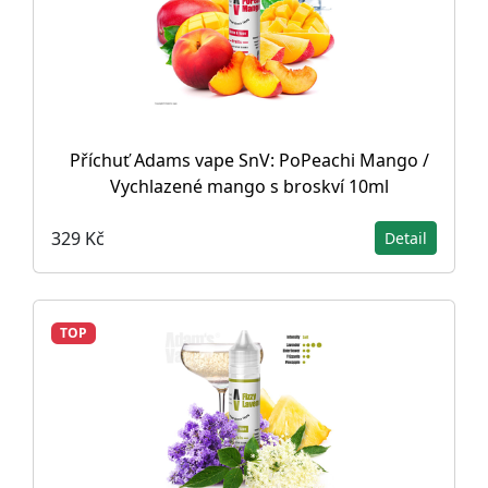
Příchuť Adams vape SnV: PoPeachi Mango /
Vychlazené mango s broskví 10ml
329 Kč
Detail
TOP