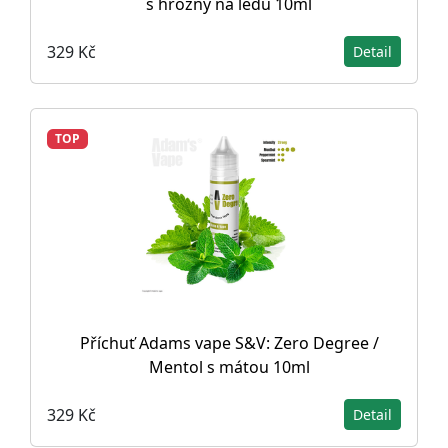
s hrozny na ledu 10ml
329 Kč
Detail
TOP
Příchuť Adams vape S&V: Zero Degree /
Mentol s mátou 10ml
329 Kč
Detail