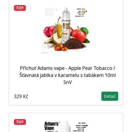
TOP
Příchuť Adams vape - Apple Pear Tobacco /
Šťavnatá jablka v karamelu s tabákem 10ml
SnV
329 Kč
Detail
TOP