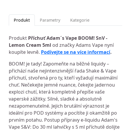
Produkt
Parametry
Kategorie
Produkt
Příchuť Adam´s Vape BOOM! SnV -
Lemon Cream 5ml
od značky Adams Vape nyní
koupíte levně.
Podívejte se na více informací
.
BOOM! je tady! Zapomeňte na běžné liquidy –
přichází naše nejintenzivnější řada Shake & Vape
příchutí, stvořená pro ty, kteří vyžadují maximální
chuť. Nečekejte jemné nuance, čekejte jadernou
explozi chutí, která kompletně přepíše vaše
vaperské zážitky. Silné, sladké a absolutně
nezapomenutelné. Jejich brutální výraznost je
ideální pro POD systémy a pocítíte ji okamžitě po
prvním potahu. Postup přípravy e-liquidu Adam's
Vape S&V: Do 30 ml lahvičky s 5 ml příchutě dolijte