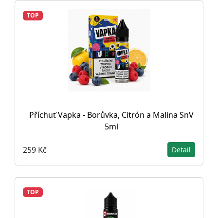
TOP
Příchuť Vapka - Borůvka, Citrón a Malina SnV
5ml
259 Kč
Detail
TOP