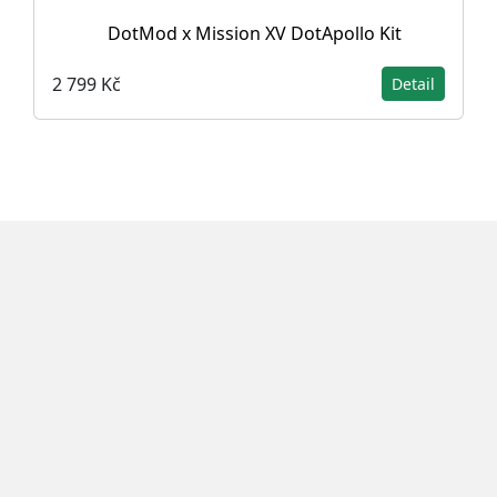
DotMod x Mission XV DotApollo Kit
2 799 Kč
Detail
Doprava zdarma
Doprava zdarma na vybrané zboží
Široká nabídka
Vybírejte produkty z široké nabídky