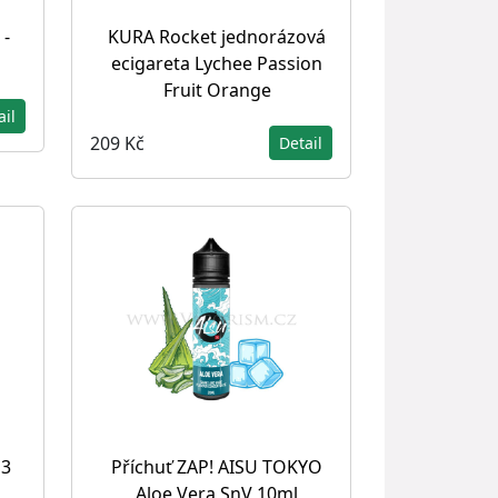
 -
KURA Rocket jednorázová
ecigareta Lychee Passion
Fruit Orange
ail
209 Kč
Detail
S3
Příchuť ZAP! AISU TOKYO
Aloe Vera SnV 10ml