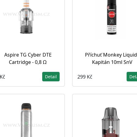
Aspire TG Cyber DTE
Příchuť Monkey Liquid
Cartridge - 0,8 Ω
Kapitán 10ml SnV
 Kč
299 Kč
Detail
Det