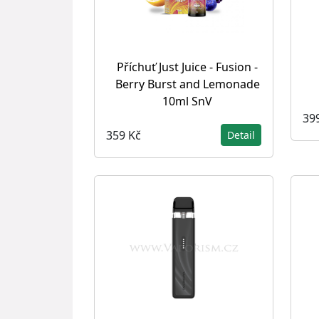
Příchuť Just Juice - Fusion -
Berry Burst and Lemonade
10ml SnV
39
359 Kč
Detail