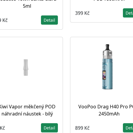
5ml
399 Kč
Det
9 Kč
Detail
Kiwi Vapor měkčený POD
VooPoo Drag H40 Pro 
náhradní náustek - bílý
2450mAh
 Kč
899 Kč
Detail
Det