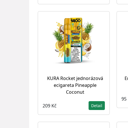
KURA Rocket jednorázová
E
ecigareta Pineapple
Coconut
95
209 Kč
Detail