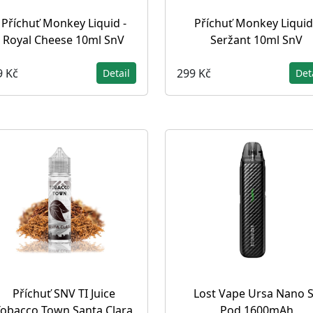
Příchuť Monkey Liquid -
Příchuť Monkey Liquid
Royal Cheese 10ml SnV
Seržant 10ml SnV
9 Kč
299 Kč
Detail
Det
Příchuť SNV TI Juice
Lost Vape Ursa Nano 
Tobacco Town Santa Clara
Pod 1600mAh