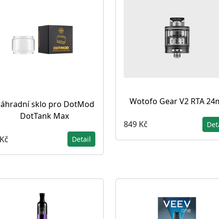
Wotofo Gear V2 RTA 2
áhradní sklo pro DotMod
DotTank Max
849 Kč
Det
 Kč
Detail