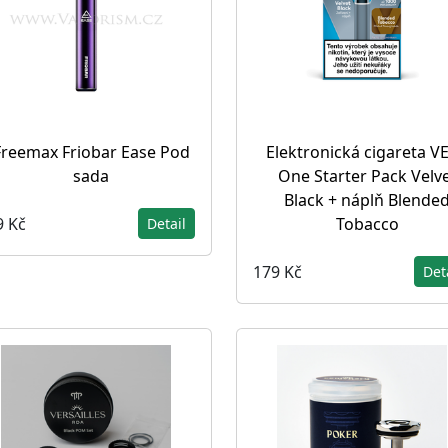
Freemax Friobar Ease Pod
Elektronická cigareta V
sada
One Starter Pack Velv
Black + náplň Blende
9 Kč
Tobacco
Detail
179 Kč
Det