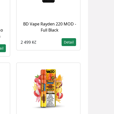
BD Vape Rayden 220 MOD -
so
Full Black
m
2 499 Kč
Detail
ail