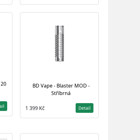
 20
BD Vape - Blaster MOD -
Stříbrná
ail
1 399 Kč
Detail