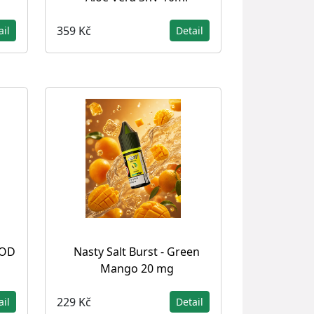
359 Kč
ail
Detail
POD
Nasty Salt Burst - Green
Mango 20 mg
229 Kč
ail
Detail