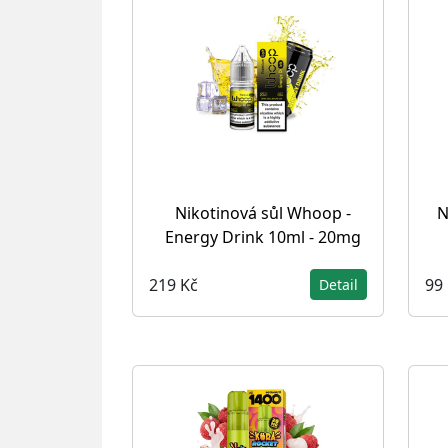
Nikotinová sůl Whoop -
N
Energy Drink 10ml - 20mg
219 Kč
99
Detail