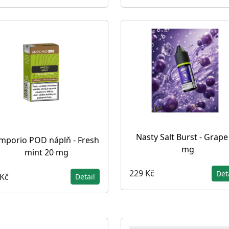
Nasty Salt Burst - Grape
mporio POD náplň - Fresh
mg
mint 20 mg
229 Kč
Det
 Kč
Detail