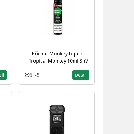
 -
Příchuť Monkey Liquid -
Tropical Monkey 10ml SnV
299 Kč
ail
Detail