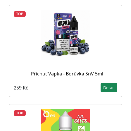
TOP
Příchuť Vapka - Borůvka SnV 5ml
259 Kč
Detail
TOP