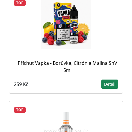
TOP
Příchuť Vapka - Borůvka, Citrón a Malina SnV
5ml
259 Kč
Detail
TOP