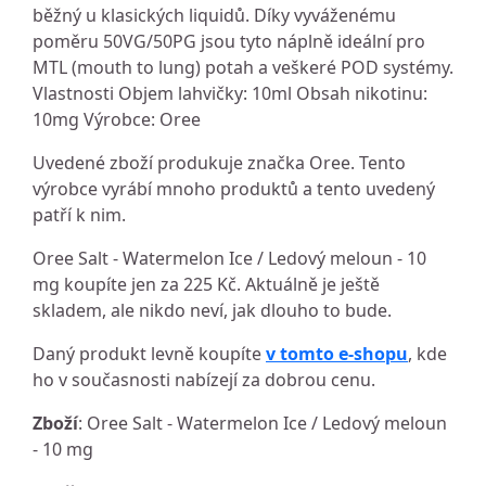
běžný u klasických liquidů. Díky vyváženému
poměru 50VG/50PG jsou tyto náplně ideální pro
MTL (mouth to lung) potah a veškeré POD systémy.
Vlastnosti Objem lahvičky: 10ml Obsah nikotinu:
10mg Výrobce: Oree
Uvedené zboží produkuje značka Oree. Tento
výrobce vyrábí mnoho produktů a tento uvedený
patří k nim.
Oree Salt - Watermelon Ice / Ledový meloun - 10
mg koupíte jen za 225 Kč. Aktuálně je ještě
skladem, ale nikdo neví, jak dlouho to bude.
Daný produkt levně koupíte
v tomto e-shopu
, kde
ho v současnosti nabízejí za dobrou cenu.
Zboží
: Oree Salt - Watermelon Ice / Ledový meloun
- 10 mg