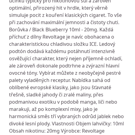
účinku typický pro nikotinovou sůl a zároveň
optimální, přirozený hit v hrdle, který věrně
simuluje pocit z kouření klasických cigaret. To vše
při zachování maximální jemnosti a čistoty chuti.
Borůvka / Black Blueberry 10ml - 20mg. Každá
příchuť z dílny Revoltage je navíc obohacena o
charakteristickou chladivou složku ICE. Ledový
podtón dodává každému potáhnutí intenzivně
osvěžující charakter, který nejen příjemně ochladí,
ale zároveň dokonale podtrhne a zvýrazní hlavní
ovocné tóny. Vybírat můžete z neobyčejně pestré
palety vyladěných receptur. Nabídka sahá od
oblíbené evropské klasiky, jako jsou šťavnaté
třešně, sladké jahody či zralé maliny, přes
podmanivou exotiku v podobě manga, liči nebo
marakuji, až po komplexní mixy, jako je
harmonická směs tří vybraných odrůd jablek nebo
divoké lesní plody. Vlastnosti Objem lahvičky: 10ml
Obsah nikotinu: 20mg Výrobce: Revoltage