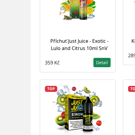
Příchuť Just Juice - Exotic -
K
Lulo and Citrus 10ml SnV
28
359 Kč
Detail
TOP
T