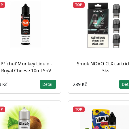
OP
TOP
Příchuť Monkey Liquid -
Smok NOVO CLX cartri
Royal Cheese 10ml SnV
3ks
9 Kč
289 Kč
Detail
Det
OP
TOP