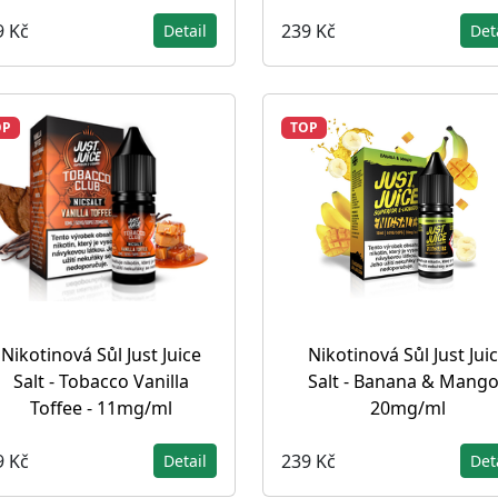
9 Kč
239 Kč
Detail
Det
OP
TOP
Nikotinová Sůl Just Juice
Nikotinová Sůl Just Jui
Salt - Tobacco Vanilla
Salt - Banana & Mango
Toffee - 11mg/ml
20mg/ml
9 Kč
239 Kč
Detail
Det