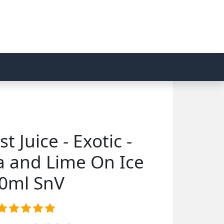
st Juice - Exotic -
 and Lime On Ice
0ml SnV