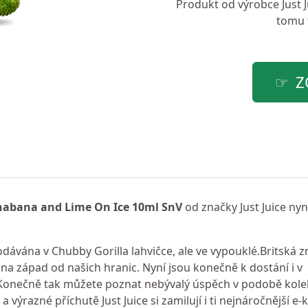
Produkt od výrobce
Just 
tomu t
Z
uanabana and Lime On Ice 10ml SnV
od značky Just Juice nyn
dodávána v Chubby Gorilla lahvičce, ale ve vypouklé.Britská zn
 na západ od našich hranic. Nyní jsou konečně k dostání i v
 Konečně tak můžete poznat nebývalý úspěch v podobě kole
 výrazné příchutě Just Juice si zamilují i ti nejnáročnější e-