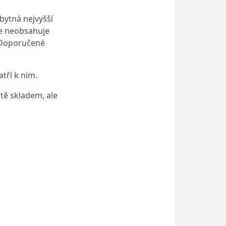
bytná nejvyšší
ce neobsahuje
. Doporučené
tří k nim.
ště skladem, ale