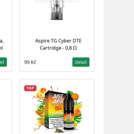
a,
Aspire TG Cyber DTE
ml
Cartridge - 0,8 Ω
99 Kč
ail
Detail
TOP