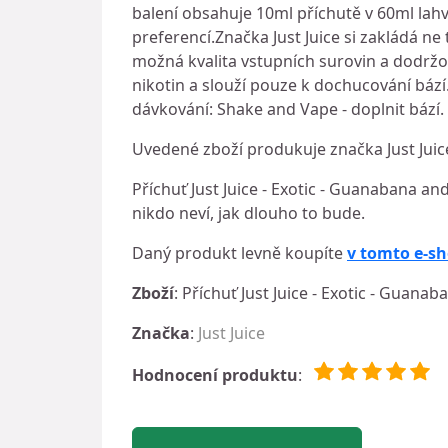
balení obsahuje 10ml příchutě v 60ml lah
preferencí.Značka Just Juice si zakládá n
možná kvalita vstupních surovin a dodržo
nikotin a slouží pouze k dochucování bází
dávkování: Shake and Vape - doplnit bází
Uvedené zboží produkuje značka Just Juic
Příchuť Just Juice - Exotic - Guanabana an
nikdo neví, jak dlouho to bude.
Daný produkt levně koupíte
v tomto e-s
Zboží
: Příchuť Just Juice - Exotic - Guan
Značka
:
Just Juice
Hodnocení produktu
: