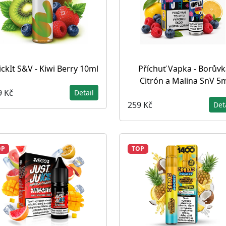
ickIt S&V - Kiwi Berry 10ml
Příchuť Vapka - Borůvk
Citrón a Malina SnV 5
9 Kč
Detail
259 Kč
Det
OP
TOP