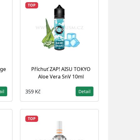
TOP
dge
Příchuť ZAP! AISU TOKYO
Aloe Vera SnV 10ml
359 Kč
ail
Detail
TOP