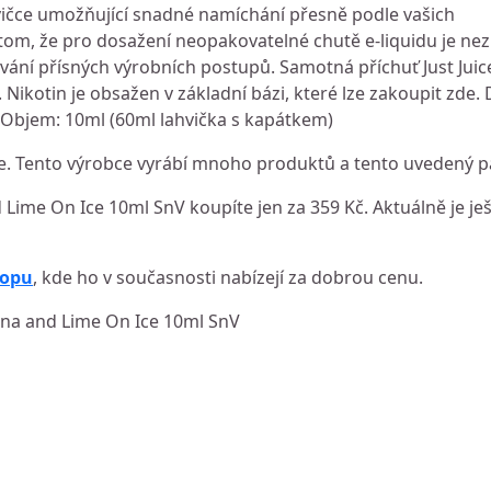
vičce umožňující snadné namíchání přesně podle vašich
e tom, že pro dosažení neopakovatelné chutě e-liquidu je nez
vání přísných výrobních postupů. Samotná příchuť Just Jui
. Nikotin je obsažen v základní bázi, které lze zakoupit zde
. Objem: 10ml (60ml lahvička s kapátkem)
e. Tento výrobce vyrábí mnoho produktů a tento uvedený pa
d Lime On Ice 10ml SnV koupíte jen za 359 Kč. Aktuálně je je
hopu
, kde ho v současnosti nabízejí za dobrou cenu.
abana and Lime On Ice 10ml SnV