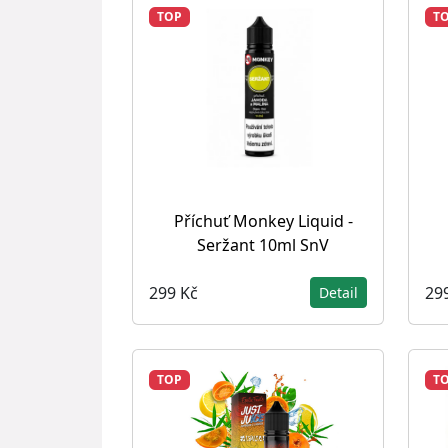
TOP
T
Příchuť Monkey Liquid -
Seržant 10ml SnV
299 Kč
29
Detail
TOP
T