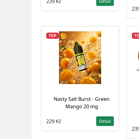
239 Kč
Detail
23
TOP
T
Nasty Salt Burst - Green
Mango 20 mg
229 Kč
Detail
23