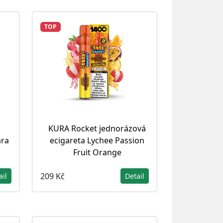
TOP
KURA Rocket jednorázová
ara
ecigareta Lychee Passion
Fruit Orange
209 Kč
ail
Detail