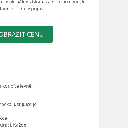
Juice
aktuálně získáte za dobrou cenu, k
am je i ...
Celý popis
OBRAZIT CENU
í koupíte levně.
ačka Just Juice je
kce
kuřáci. Každé