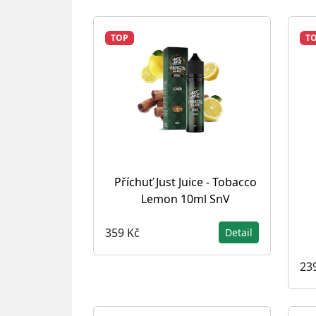
TOP
T
Příchuť Just Juice - Tobacco
Lemon 10ml SnV
359 Kč
Detail
23