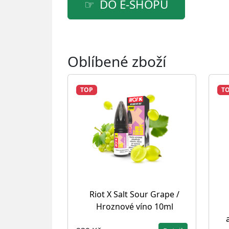
DO E-SHOPU
Oblíbené zboží
TOP
T
Riot X Salt Sour Grape /
Hroznové víno 10ml