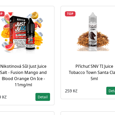
OP
TOP
Nikotinová Sůl Just Juice
Příchuť SNV TI Juice
Salt - Fusion Mango and
Tobacco Town Santa Cl
Blood Orange On Ice -
5ml
11mg/ml
259 Kč
Det
9 Kč
Detail