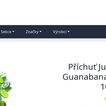
Sekce
Značky
Výrobci
Příchuť Ju
Guanabana
1