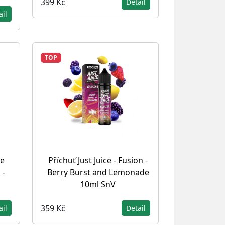
399 Kč
Detail
ail
TOP
ce
Příchuť Just Juice - Fusion -
 -
Berry Burst and Lemonade
10ml SnV
359 Kč
ail
Detail