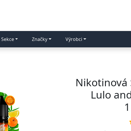
Sekce
Značky
Výrobci
Nikotinová S
Lulo and
1