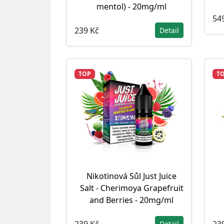
mentol) - 20mg/ml
54
239 Kč
Detail
TOP
T
Nikotinová Sůl Just Juice
Salt - Cherimoya Grapefruit
and Berries - 20mg/ml
239 Kč
23
Detail