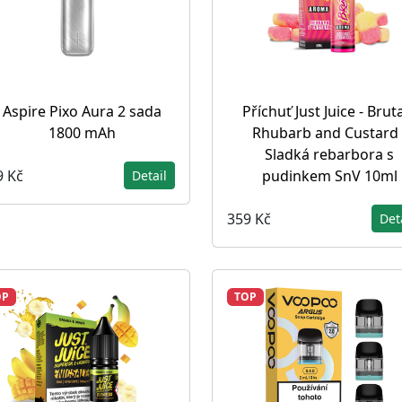
Aspire Pixo Aura 2 sada
Příchuť Just Juice - Bruta
1800 mAh
Rhubarb and Custard 
Sladká rebarbora s
9 Kč
pudinkem SnV 10ml
Detail
359 Kč
Det
OP
TOP