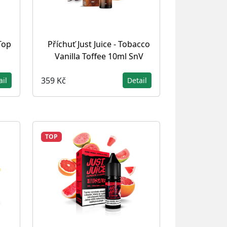
Top
Příchuť Just Juice - Tobacco
Vanilla Toffee 10ml SnV
359 Kč
ail
Detail
TOP