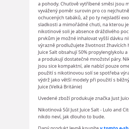
a pohody. Chuťově vytříbené směsi jsou 
vyvážený poměr surovin pro co nejchutněj
ochucených tabáků, až po ty nejsladší exo
sladkosti a mimořádné chuti, na kterou j
nikotinové soli je absence dráždivého po
prvkům je možné inhalovat vyšší dávku n
výrazně prodlužujete životnost žhavících 
Juice Salt obsahují 50% propylenglykolu a
a produkují dostatečné množství páry. Nik
jsou sice kompaktní, ale nabízí pouze om
použití s nikotinovou solí se spotřeba v
výdrž jako větší modely při použití s běž
Juice (Velká Británie)
Uvedené zboží produkuje značka Just Juic
Nikotinová Sůl Just Juice Salt - Lulo and C
nikdo neví, jak dlouho to bude.
Daný produkt levně koupíte
v tomto e-s