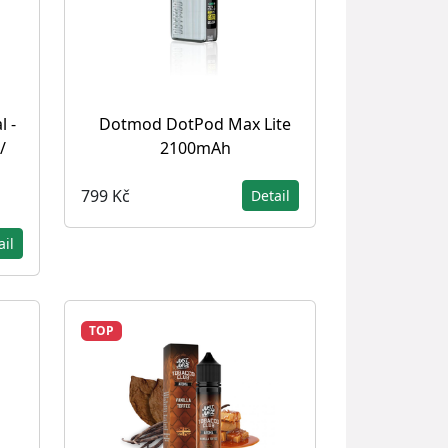
l -
Dotmod DotPod Max Lite
/
2100mAh
799 Kč
Detail
ail
TOP