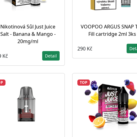
Nikotinová Sůl Just Juice
VOOPOO ARGUS SNAP 
Salt - Banana & Mango -
Fill cartridge 2ml 3ks
20mg/ml
290 Kč
Det
9 Kč
Detail
OP
TOP