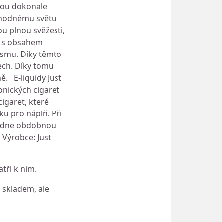
nou dokonale
lahodnému světu
ou plnou svěžesti,
lt s obsahem
nismu. Díky těmto
ech. Díky tomu
ě. E-liquidy Just
onických cigaret
igaret, které
u pro náplň. Při
abídne obdobnou
 Výrobce: Just
tří k nim.
ě skladem, ale