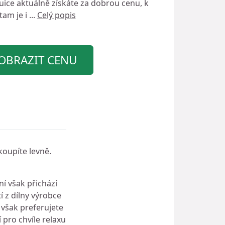
Juice
aktuálně získáte za dobrou cenu, k
am je i ...
Celý popis
OBRAZIT CENU
koupíte levně.
ní však přichází
tí z dílny výrobce
 však preferujete
 pro chvíle relaxu