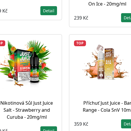
On Ice - 20mg/ml
9 Kč
Detail
239 Kč
Det
OP
TOP
Nikotinová Sůl Just Juice
Příchuť Just Juice - Ba
Salt - Strawberry and
Range - Cola SnV 10m
Curuba - 20mg/ml
359 Kč
Det
9 Kč
Detail