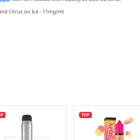
o and Citrus on Ice - 11mg/ml
OP
TOP