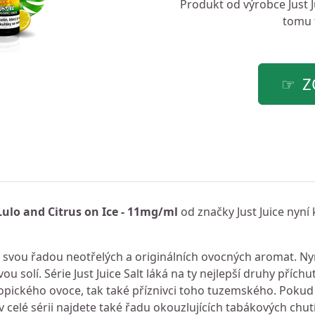
Produkt od výrobce
Just 
tomu t
Z
 Lulo and Citrus on Ice - 11mg/ml
od značky Just Juice nyní 
li svou řadou neotřelých a originálních ovocných aromat. Ny
ou solí. Série Just Juice Salt láká na ty nejlepší druhy příchu
i tropického ovoce, tak také příznivci toho tuzemského. Pokud
v celé sérii najdete také řadu okouzlujících tabákových chutí