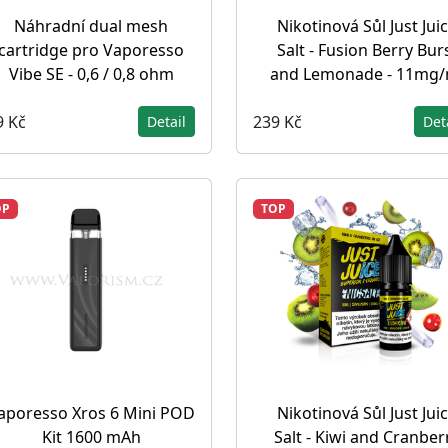
Náhradní dual mesh
Nikotinová Sůl Just Jui
cartridge pro Vaporesso
Salt - Fusion Berry Bur
Vibe SE - 0,6 / 0,8 ohm
and Lemonade - 11mg/
9 Kč
239 Kč
Detail
Det
OP
TOP
aporesso Xros 6 Mini POD
Nikotinová Sůl Just Jui
Kit 1600 mAh
Salt - Kiwi and Cranber