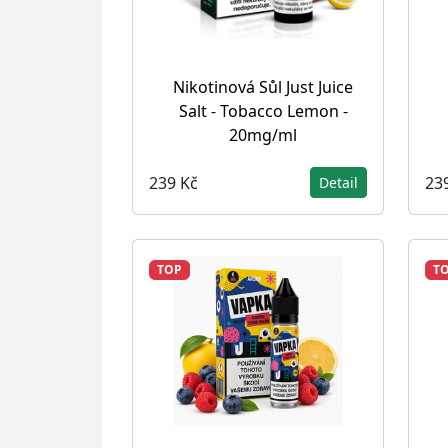
Nikotinová Sůl Just Juice
Salt - Tobacco Lemon -
20mg/ml
239 Kč
23
Detail
TOP
T