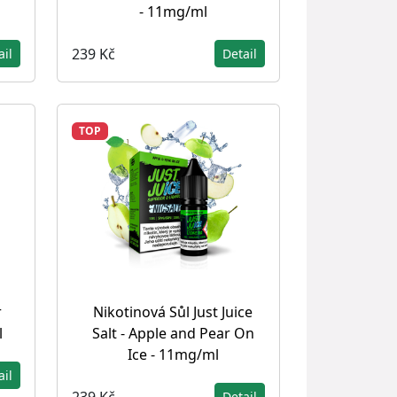
- 11mg/ml
239 Kč
ail
Detail
TOP
r
Nikotinová Sůl Just Juice
l
Salt - Apple and Pear On
Ice - 11mg/ml
ail
239 Kč
Detail