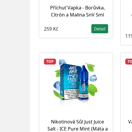
Příchuť Vapka - Borůvka,
Citrón a Malina SnV 5ml
259 Kč
Detail
11
TOP
T
Nikotinová Sůl Just Juice
V
Salt - ICE Pure Mint (Máta a