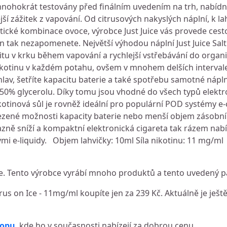
mnohokrát testovány před finálním uvedením na trh, nabíd
ší zážitek z vapování. Od citrusových nakyslých náplní, k 
tické kombinace ovoce, výrobce Just Juice vás provede cest
en tak nezapomenete. Největší výhodou náplní Just Juice Sa
citu v krku během vapování a rychlejší vstřebávání do orga
ikotinu v každém potahu, ovšem v mnohem delších interval
hlav, šetříte kapacitu baterie a také spotřebu samotné nápln
 50% glycerolu. Díky tomu jsou vhodné do všech typů elektr
otinová sůl je rovněž ideální pro populární POD systémy e-c
ezené možnosti kapacity baterie nebo menší objem zásobník
ýrazně sníží a kompaktní elektronická cigareta tak rázem n
nými e-liquidy. Objem lahvičky: 10ml Síla nikotinu: 11 mg/ml
e. Tento výrobce vyrábí mnoho produktů a tento uvedený pa
itrus on Ice - 11mg/ml koupíte jen za 239 Kč. Aktuálně je ješt
hopu
, kde ho v současnosti nabízejí za dobrou cenu.