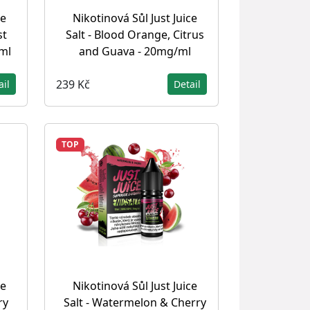
ce
Nikotinová Sůl Just Juice
st
Salt - Blood Orange, Citrus
ml
and Guava - 20mg/ml
239 Kč
ail
Detail
TOP
ce
Nikotinová Sůl Just Juice
ry
Salt - Watermelon & Cherry