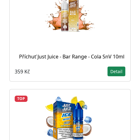
Příchuť Just Juice - Bar Range - Cola SnV 10ml
359 Kč
Detail
TOP