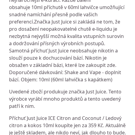
nejnáročnější e-kuřáci. Každé balení
obsahuje 10ml příchutě v 60ml lahvičce umožňující
snadné namíchání přesně podle vašich
preferencí.Značka Just Juice si zakládá ne tom, že
pro dosažení neopakovatelné chutě e-liquidu je
nezbytná nejvyšší možná kvalita vstupních surovin
a dodržování přísných výrobních postupů.
Samotná příchuť Just Juice neobsahuje nikotin a
slouží pouze k dochucování bází. Nikotin je
obsažen v základní bázi, které lze zakoupit zde.
Doporučené dávkování: Shake and Vape - doplnit
bází. Objem: 10ml (60ml lahvička s kapátkem)
Uvedené zboží produkuje značka Just Juice. Tento
výrobce vyrábí mnoho produktů a tento uvedený
patří k nim.
Příchuť Just Juice ICE Citron and Coconut / Ledový
citron a kokos 10ml koupíte jen za 359 Kč. Aktuálně
je ještě skladem, ale nikdo neví, jak dlouho to bude.