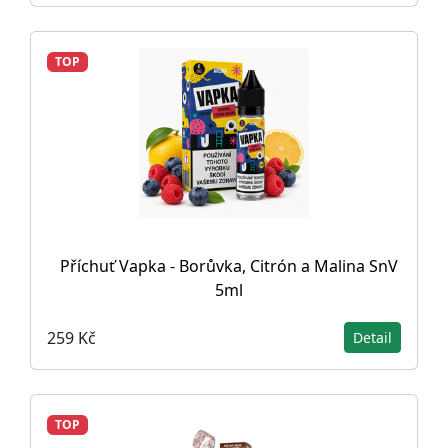
TOP
Příchuť Vapka - Borůvka, Citrón a Malina SnV
5ml
259 Kč
Detail
TOP