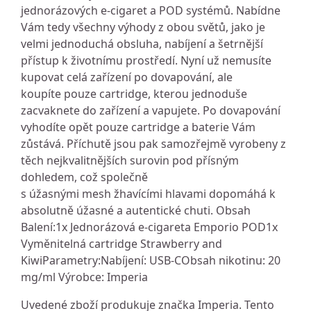
jednorázových e-cigaret a POD systémů. Nabídne
Vám tedy všechny výhody z obou světů, jako je
velmi jednoduchá obsluha, nabíjení a šetrnější
přístup k životnímu prostředí. Nyní už nemusíte
kupovat celá zařízení po dovapování, ale
koupíte pouze cartridge, kterou jednoduše
zacvaknete do zařízení a vapujete. Po dovapování
vyhodíte opět pouze cartridge a baterie Vám
zůstává. Příchutě jsou pak samozřejmě vyrobeny z
těch nejkvalitnějších surovin pod přísným
dohledem, což společně
s úžasnými mesh žhavícími hlavami dopomáhá k
absolutně úžasné a autentické chuti. Obsah
Balení:1x Jednorázová e-cigareta Emporio POD1x
Vyměnitelná cartridge Strawberry and
KiwiParametry:Nabíjení: USB-CObsah nikotinu: 20
mg/ml Výrobce: Imperia
Uvedené zboží produkuje značka Imperia. Tento