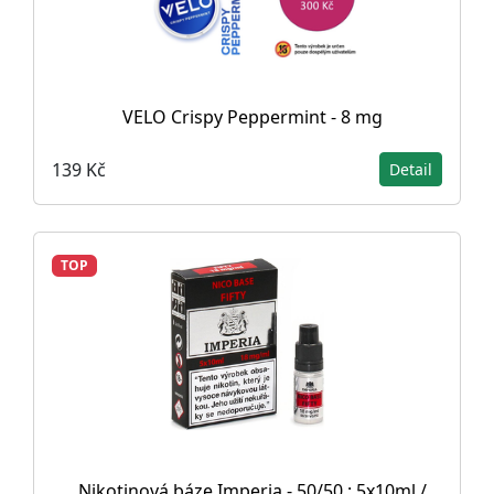
VELO Crispy Peppermint - 8 mg
139 Kč
Detail
TOP
Nikotinová báze Imperia - 50/50 : 5x10ml /