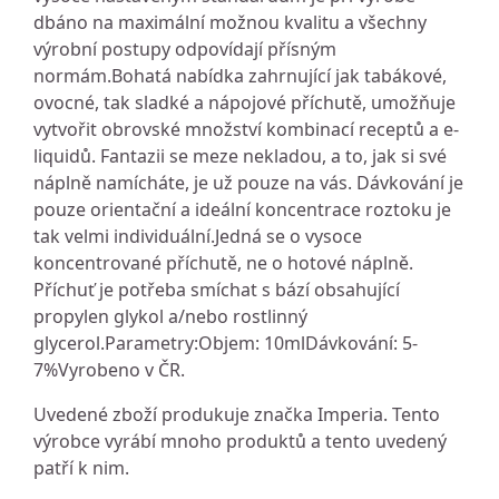
dbáno na maximální možnou kvalitu a všechny
výrobní postupy odpovídají přísným
normám.Bohatá nabídka zahrnující jak tabákové,
ovocné, tak sladké a nápojové příchutě, umožňuje
vytvořit obrovské množství kombinací receptů a e-
liquidů. Fantazii se meze nekladou, a to, jak si své
náplně namícháte, je už pouze na vás. Dávkování je
pouze orientační a ideální koncentrace roztoku je
tak velmi individuální.Jedná se o vysoce
koncentrované příchutě, ne o hotové náplně.
Příchuť je potřeba smíchat s bází obsahující
propylen glykol a/nebo rostlinný
glycerol.Parametry:Objem: 10mlDávkování: 5-
7%Vyrobeno v ČR.
Uvedené zboží produkuje značka Imperia. Tento
výrobce vyrábí mnoho produktů a tento uvedený
patří k nim.