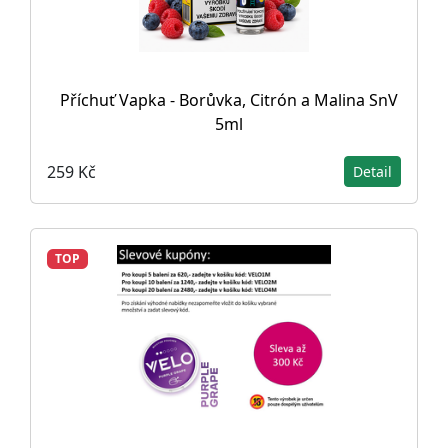
Příchuť Vapka - Borůvka, Citrón a Malina SnV
5ml
259 Kč
Detail
TOP