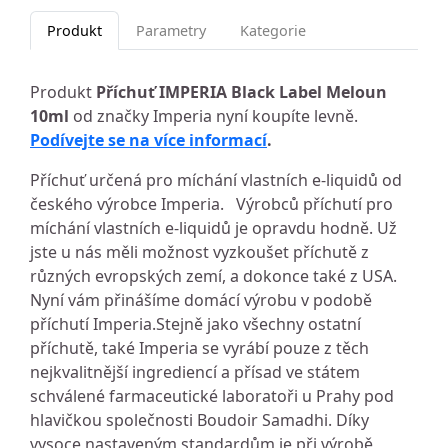
Produkt
Parametry
Kategorie
Produkt
Příchuť IMPERIA Black Label Meloun
10ml
od značky Imperia nyní koupíte levně.
Podívejte se na více informací
.
Příchuť určená pro míchání vlastních e-liquidů od
českého výrobce Imperia. Výrobců příchutí pro
míchání vlastních e-liquidů je opravdu hodně. Už
jste u nás měli možnost vyzkoušet příchutě z
různých evropských zemí, a dokonce také z USA.
Nyní vám přinášíme domácí výrobu v podobě
příchutí Imperia.Stejně jako všechny ostatní
příchutě, také Imperia se vyrábí pouze z těch
nejkvalitnější ingrediencí a přísad ve státem
schválené farmaceutické laboratoři u Prahy pod
hlavičkou společnosti Boudoir Samadhi. Díky
vysoce nastaveným standardům je při výrobě