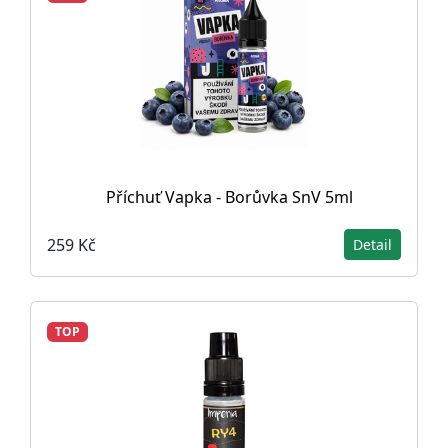
Příchuť Vapka - Borůvka SnV 5ml
259 Kč
Detail
TOP