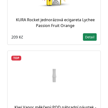
KURA Rocket jednorázová ecigareta Lychee
Passion Fruit Orange
209 Kč
Detail
TOP
Kiwi Vapor měkčený POD náhradní náustek -