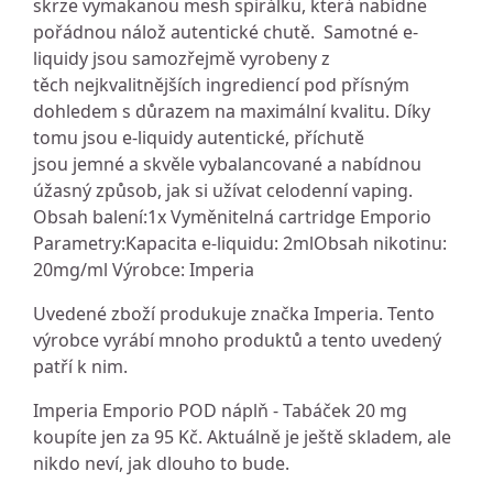
skrze vymakanou mesh spirálku, která nabídne
pořádnou nálož autentické chutě. Samotné e-
liquidy jsou samozřejmě vyrobeny z
těch nejkvalitnějších ingrediencí pod přísným
dohledem s důrazem na maximální kvalitu. Díky
tomu jsou e-liquidy autentické, příchutě
jsou jemné a skvěle vybalancované a nabídnou
úžasný způsob, jak si užívat celodenní vaping.
Obsah balení:1x Vyměnitelná cartridge Emporio
Parametry:Kapacita e-liquidu: 2mlObsah nikotinu:
20mg/ml Výrobce: Imperia
Uvedené zboží produkuje značka Imperia. Tento
výrobce vyrábí mnoho produktů a tento uvedený
patří k nim.
Imperia Emporio POD náplň - Tabáček 20 mg
koupíte jen za 95 Kč. Aktuálně je ještě skladem, ale
nikdo neví, jak dlouho to bude.