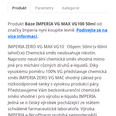
Produkt
Parametry
Kategorie
Produkt
Báze IMPERIA VG MAX VG100 50ml
od
značky Imperia nyní koupíte levně.
Podívejte se na
více informací
.
IMPERIA ZERO VG MAX VG10 Objem: 50ml (v 60ml
lahvičce) Chemická směs neobsahuje nikotin.
Naprosto neutrální chemická směs vhodná mimo
jiné pro míchání různých druhů e-liquidů. Díky
vysokému poměru 100% VG představuje chemická
směs IMPERIA ZERO VG MAC vhodný základ pro
nízkoodporové tanky s vysokou produkcí páry.
Představujeme Vám bezkonkurenční chemické
směsi vhodné i pro výrobu e-liquidu IMPERIA.
Jedná se o český výrobek pocházející ze státem
schválené farmaceutické laboratoře. Výroba
IMPERIA e-NicoPharm probíhá nejmodernější