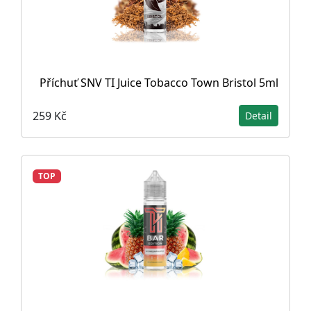
Příchuť SNV TI Juice Tobacco Town Bristol 5ml
259 Kč
Detail
TOP