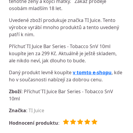
těhotné ženy a kojící matky. Zákaz prodeje
osobám mladším 18 let.
Uvedené zboží produkuje značka TI Juice. Tento
výrobce vyrábí mnoho produktů a tento uvedený
patří k nim.
Příchuť TI Juice Bar Series - Tobacco SnV 10ml
koupíte jen za 299 Kč. Aktuálně je ještě skladem,
ale nikdo neví, jak dlouho to bude.
Daný produkt levně koupíte
v tomto e-shopu
, kde
ho v současnosti nabízejí za dobrou cenu.
Zboží
: Příchuť TI Juice Bar Series - Tobacco SnV
10ml
Značka
:
TI Juice
Hodnocení produktu
: