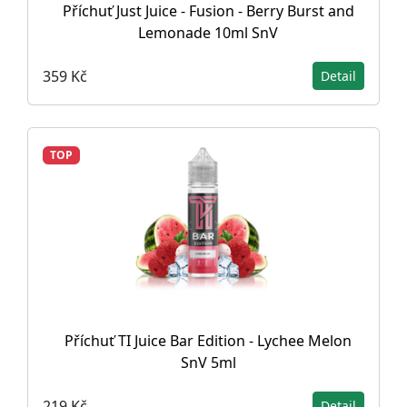
Příchuť Just Juice - Fusion - Berry Burst and
Lemonade 10ml SnV
359 Kč
Detail
TOP
Příchuť TI Juice Bar Edition - Lychee Melon
SnV 5ml
219 Kč
Detail