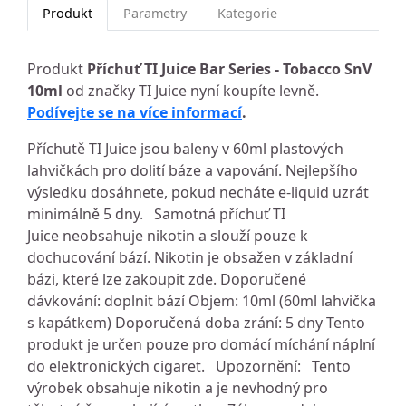
Produkt
Parametry
Kategorie
Produkt
Příchuť TI Juice Bar Series - Tobacco SnV
10ml
od značky TI Juice nyní koupíte levně.
Podívejte se na více informací
.
Příchutě TI Juice jsou baleny v 60ml plastových
lahvičkách pro dolití báze a vapování. Nejlepšího
výsledku dosáhnete, pokud necháte e-liquid uzrát
minimálně 5 dny. Samotná příchuť TI
Juice neobsahuje nikotin a slouží pouze k
dochucování bází. Nikotin je obsažen v základní
bázi, které lze zakoupit zde. Doporučené
dávkování: doplnit bází Objem: 10ml (60ml lahvička
s kapátkem) Doporučená doba zrání: 5 dny Tento
produkt je určen pouze pro domácí míchání náplní
do elektronických cigaret. Upozornění: Tento
výrobek obsahuje nikotin a je nevhodný pro