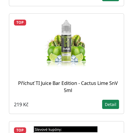
TOP
Příchuť TI Juice Bar Edition - Cactus Lime SnV
5ml
219 Kč
Detail
TOP