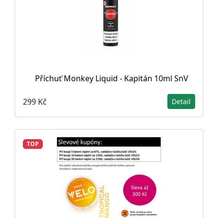
Příchuť Monkey Liquid - Kapitán 10ml SnV
299 Kč
Detail
TOP