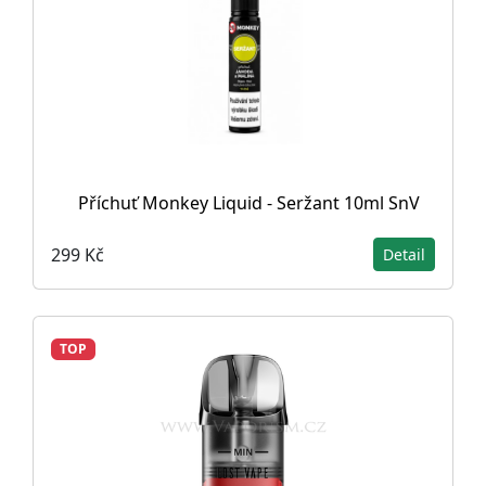
Příchuť Monkey Liquid - Seržant 10ml SnV
299 Kč
Detail
TOP