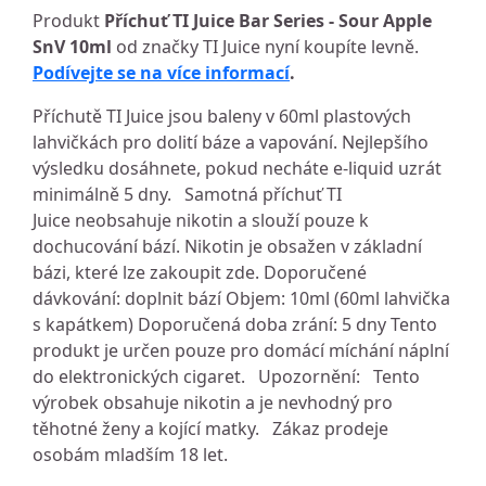
Produkt
Příchuť TI Juice Bar Series - Sour Apple
SnV 10ml
od značky TI Juice nyní koupíte levně.
Podívejte se na více informací
.
Příchutě TI Juice jsou baleny v 60ml plastových
lahvičkách pro dolití báze a vapování. Nejlepšího
výsledku dosáhnete, pokud necháte e-liquid uzrát
minimálně 5 dny. Samotná příchuť TI
Juice neobsahuje nikotin a slouží pouze k
dochucování bází. Nikotin je obsažen v základní
bázi, které lze zakoupit zde. Doporučené
dávkování: doplnit bází Objem: 10ml (60ml lahvička
s kapátkem) Doporučená doba zrání: 5 dny Tento
produkt je určen pouze pro domácí míchání náplní
do elektronických cigaret. Upozornění: Tento
výrobek obsahuje nikotin a je nevhodný pro
těhotné ženy a kojící matky. Zákaz prodeje
osobám mladším 18 let.