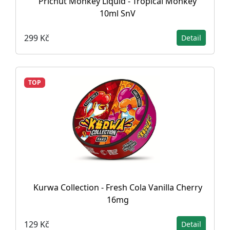
Příchuť Monkey Liquid - Tropical Monkey
10ml SnV
299 Kč
Detail
TOP
Kurwa Collection - Fresh Cola Vanilla Cherry
16mg
129 Kč
Detail