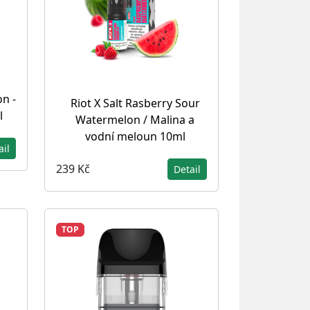
on -
Riot X Salt Rasberry Sour
l
Watermelon / Malina a
vodní meloun 10ml
ail
239 Kč
Detail
TOP