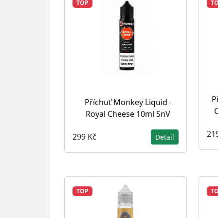
TOP
T
P
Příchuť Monkey Liquid -
Royal Cheese 10ml SnV
21
299 Kč
Detail
TOP
T