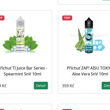
OP
TOP
říchuť TI Juice Bar Series -
Příchuť ZAP! AISU TOK
Spearmint SnV 10ml
Aloe Vera SnV 10ml
9 Kč
359 Kč
Detail
Det