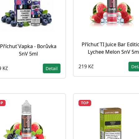
Příchuť TI Juice Bar Editi
Příchuť Vapka - Borůvka
Lychee Melon SnV 5m
SnV 5ml
219 Kč
Det
9 Kč
Detail
OP
TOP