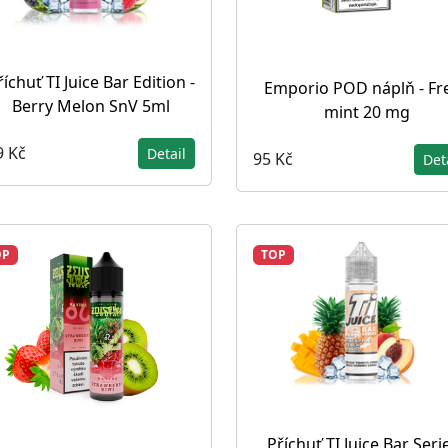
říchuť TI Juice Bar Edition -
Emporio POD náplň - Fr
Berry Melon SnV 5ml
mint 20 mg
9 Kč
Detail
95 Kč
Det
OP
TOP
Příchuť TI Juice Bar Serie