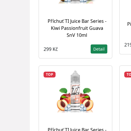
Příchuť TI Juice Bar Series -
P
Kiwi Passionfruit Guava
SnV 10ml
21
299 Kč
Detail
TOP
T
Příchuť TI Juice Bar Series -