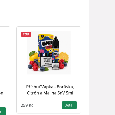
TOP
Příchuť Vapka - Borůvka,
on
Citrón a Malina SnV 5ml
259 Kč
Detail
ail