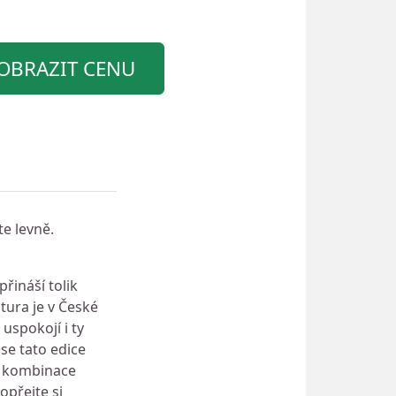
OBRAZIT CENU
te levně.
řináší tolik
tura je v České
uspokojí i ty
 se tato edice
é kombinace
opřejte si