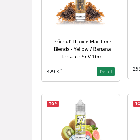
Příchuť TI Juice Maritime
Blends - Yellow / Banana
Tobacco SnV 10ml
25
329 Kč
Detail
TOP
T