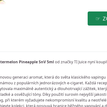
Z
 Watermelon Pineapple SnV 5ml
od značky TI Juice nyní koupí
novou generaci aromat, která do světa klasického vapingu p
 známou z populárních jednorázových e-cigaret. Každá recep
tovala maximálně autentický a dlouhotrvající zážitek, který 
ladké a osvěžující tóny. Díky použití surovin nejvyšší jakosti
ng, při kterém vyžadujete nekompromisní kvalitu a neotřel
bjevte kolekci, která posouvá hranice běžného vapování a d