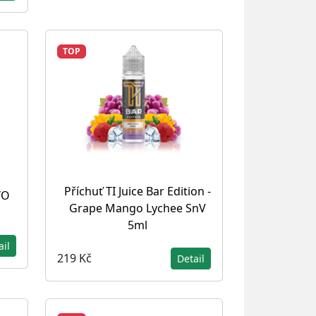
TOP
Příchuť TI Juice Bar Edition -
YO
Grape Mango Lychee SnV
5ml
ail
219 Kč
Detail