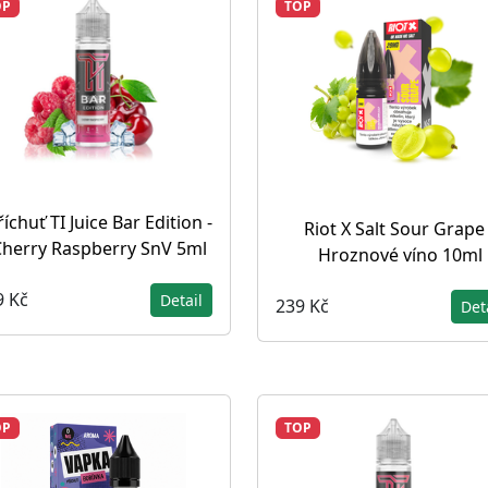
OP
TOP
říchuť TI Juice Bar Edition -
Riot X Salt Sour Grape 
Cherry Raspberry SnV 5ml
Hroznové víno 10ml
9 Kč
Detail
239 Kč
Det
OP
TOP