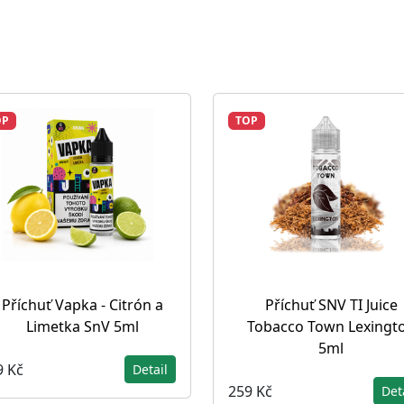
OP
TOP
Příchuť Vapka - Citrón a
Příchuť SNV TI Juice
Limetka SnV 5ml
Tobacco Town Lexingt
5ml
9 Kč
Detail
259 Kč
Det