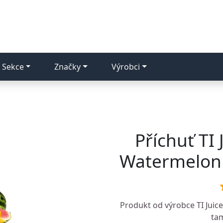
Sekce
Značky
Výrobci
Příchuť TI 
Watermelon 
Produkt od výrobce
TI Juice
tam