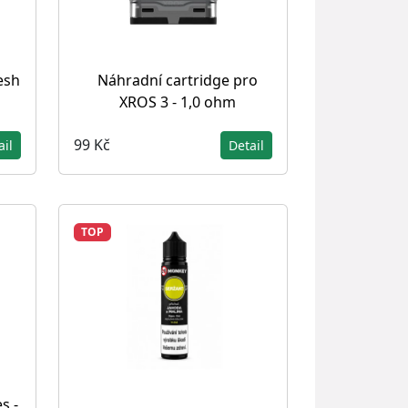
esh
Náhradní cartridge pro
XROS 3 - 1,0 ohm
99 Kč
ail
Detail
TOP
s -