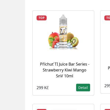
TOP
T
Příchuť TI Juice Bar Series -
P
Strawberry Kiwi Mango
SnV 10ml
29
299 Kč
Detail