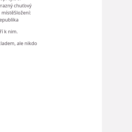
ýrazný chuťový
 místěSložení:
Republika
í k nim.
kladem, ale nikdo