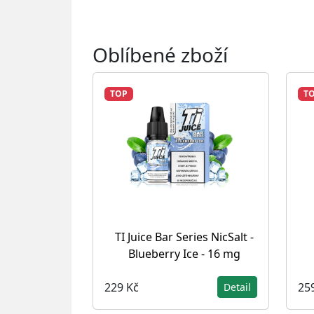
Oblíbené zboží
TOP
T
TI Juice Bar Series NicSalt -
Blueberry Ice - 16 mg
229 Kč
25
Detail