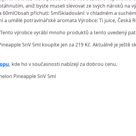
táhnutím, aniž byste museli slevovat ze svých nároků na v
ička 60mlObsah příchuti: 5mlSkladování: v chladném a suchém
dní a umělé potravinářské aromata Výrobce: Ti juice, Česká 
 Tento výrobce vyrábí mnoho produktů a tento uvedený patř
Pineapple SnV 5ml koupíte jen za 219 Kč. Aktuálně je ještě s
hopu
, kde ho v současnosti nabízejí za dobrou cenu.
ermelon Pineapple SnV 5ml