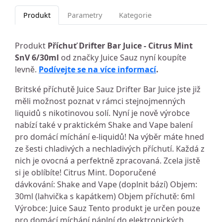
Produkt
Parametry
Kategorie
Produkt
Příchuť Drifter Bar Juice - Citrus Mint
SnV 6/30ml
od značky Juice Sauz nyní koupíte
levně.
Podívejte se na více informací
.
Britské příchutě Juice Sauz Drifter Bar Juice jste již
měli možnost poznat v rámci stejnojmenných
liquidů s nikotinovou solí. Nyní je nově výrobce
nabízí také v praktickém Shake and Vape balení
pro domácí míchání e-liquidů! Na výběr máte hned
ze šesti chladivých a nechladivých příchutí. Každá z
nich je ovocná a perfektně zpracovaná. Zcela jistě
si je oblíbíte! Citrus Mint. Doporučené
dávkování: Shake and Vape (doplnit bází) Objem:
30ml (lahvička s kapátkem) Objem příchutě: 6ml
Výrobce: Juice Sauz Tento produkt je určen pouze
pro domácí míchání náplní do elektronických