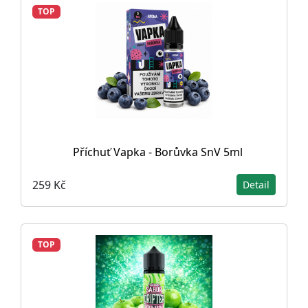
TOP
Příchuť Vapka - Borůvka SnV 5ml
259 Kč
Detail
TOP