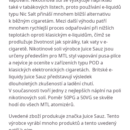
vapování. Nikotinová sůl se vyskytuje například
také v tabákových listech, proto používání e-liquidů
typu Nic Salt přináší mnohem bližší alternativu
k běžným cigaretám. Mezi další výhodu patří
mnohem rychlejší proces odpařování při nižších
teplotách oproti klasickým e-liquidům, čímž se
prodlužuje životnost jak spirálky, tak vaty v e-
cigaretě. Nikotinové soli výrobce Juice Sauz jsou
určeny především pro MTL styl vapování pusa-plíce
a nejvíce je oceníte v zařízeních typu POD a
klasických elektronických cigaretách. Britské e-
liquidy Juice Sauz představují výsledek
dlouholetých zkušeností a ladění chutí.
V současnosti tvoří jedny z nejlepších náplní na poli
nikotinových solí. Poměr 50PG a 50VG se skvěle
hodí do všech MTL atomizérů.
Uvedené zboží produkuje značka Juice Sauz. Tento
výrobce vyrábí mnoho produktů a tento uvedený