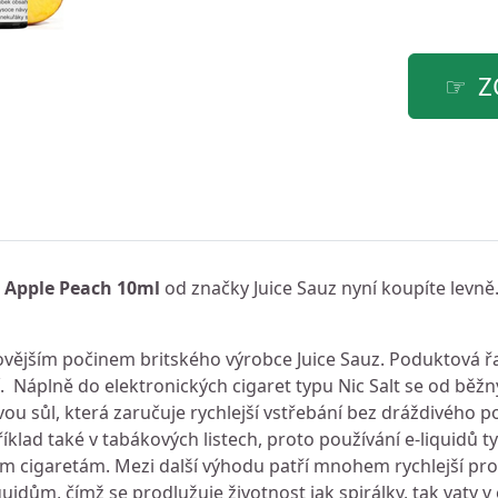
Z
s Apple Peach 10ml
od značky Juice Sauz nyní koupíte levně
jnovějším počinem britského výrobce Juice Sauz. Poduktová 
 Náplně do elektronických cigaret typu Nic Salt se od běžnýc
 sůl, která zaručuje rychlejší vstřebání bez dráždivého po
íklad také v tabákových listech, proto používání e-liquidů ty
ým cigaretám. Mezi další výhodu patří mnohem rychlejší pr
quidům, čímž se prodlužuje životnost jak spirálky, tak vaty v 