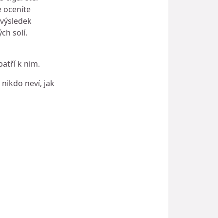
e oceníte
 výsledek
ch solí.
atří k nim.
 nikdo neví, jak