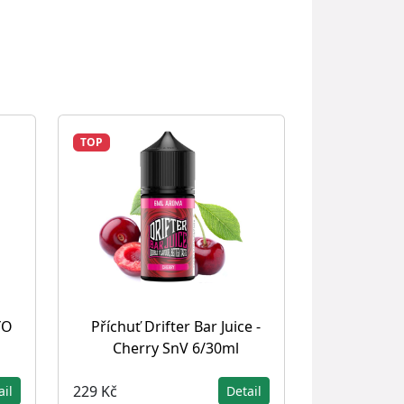
TOP
YO
Příchuť Drifter Bar Juice -
Cherry SnV 6/30ml
229 Kč
ail
Detail