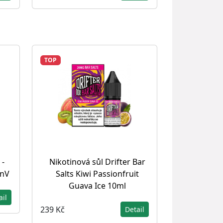
TOP
 -
Nikotinová sůl Drifter Bar
SnV
Salts Kiwi Passionfruit
Guava Ice 10ml
ail
239 Kč
Detail