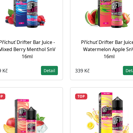
Příchuť Drifter Bar Juice -
Příchuť Drifter Bar Juice
Mixed Berry Menthol SnV
Watermelon Apple Sn
16ml
16ml
9 Kč
339 Kč
Detail
Det
OP
TOP