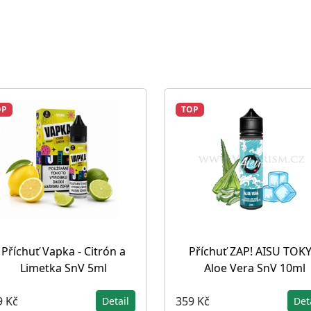
OP
TOP
Příchuť Vapka - Citrón a
Příchuť ZAP! AISU TOK
Limetka SnV 5ml
Aloe Vera SnV 10ml
9 Kč
359 Kč
Detail
Det