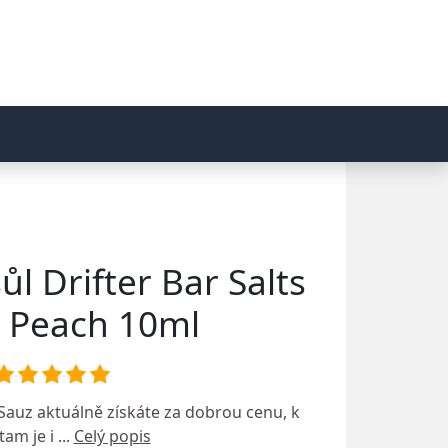
ůl Drifter Bar Salts
 Peach 10ml
 Sauz
aktuálně získáte za dobrou cenu, k
am je i ...
Celý popis