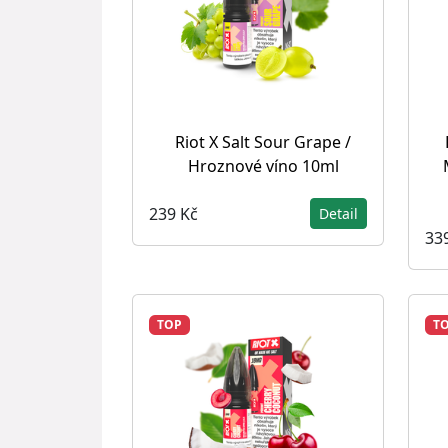
Riot X Salt Sour Grape /
Hroznové víno 10ml
239 Kč
Detail
33
TOP
T