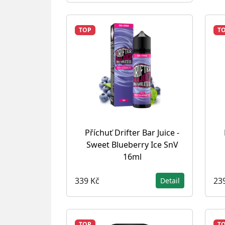
TOP
T
Příchuť Drifter Bar Juice -
Sweet Blueberry Ice SnV
16ml
339 Kč
23
Detail
TOP
T