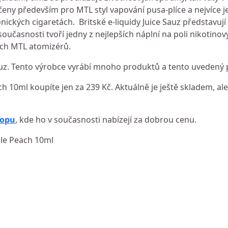
čeny především pro MTL styl vapování pusa-plíce a nejvíce j
nických cigaretách. Britské e-liquidy Juice Sauz představují
oučasnosti tvoří jedny z nejlepších náplní na poli nikotinový
ech MTL atomizérů.
uz. Tento výrobce vyrábí mnoho produktů a tento uvedený p
ch 10ml koupíte jen za 239 Kč. Aktuálně je ještě skladem, ale
hopu
, kde ho v současnosti nabízejí za dobrou cenu.
pple Peach 10ml