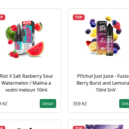
OP
TOP
Riot X Salt Rasberry Sour
Příchuť Just Juice - Fusio
Watermelon / Malina a
Berry Burst and Lemon
vodní meloun 10ml
10ml SnV
9 Kč
359 Kč
Detail
Det
OP
TOP