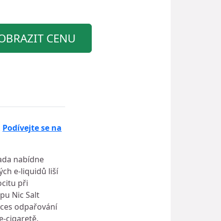
OBRAZIT CENU
.
Podívejte se na
řada nabídne
h e-liquidů liší
citu při
pu Nic Salt
oces odpařování
e-cigaretě.