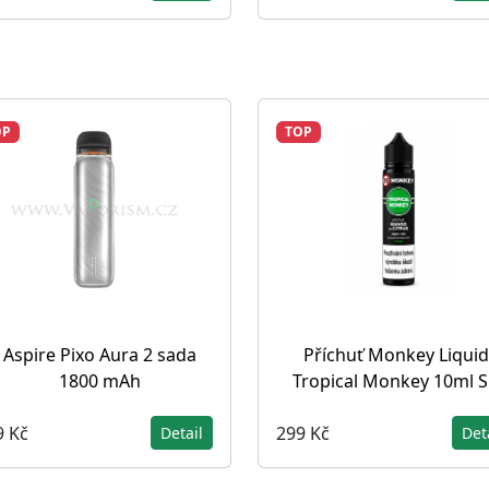
OP
TOP
Aspire Pixo Aura 2 sada
Příchuť Monkey Liquid
1800 mAh
Tropical Monkey 10ml 
9 Kč
299 Kč
Detail
Det