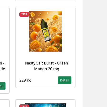
TOP
n -
Nasty Salt Burst - Green
ade
Mango 20 mg
229 Kč
Detail
ail
TOP