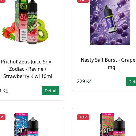
Nasty Salt Burst - Grape
Příchuť Zeus Juice SnV -
mg
Zodiac - Ravine /
Strawberry Kiwi 10ml
229 Kč
Det
9 Kč
Detail
OP
TOP