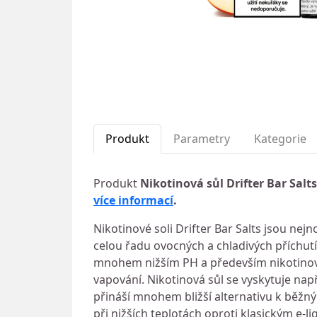
Produkt
Parametry
Kategorie
Produkt
Nikotinová sůl Drifter Bar Salt
více informací
.
Nikotinové soli Drifter Bar Salts jsou ne
celou řadu ovocných a chladivých příchutí.
mnohem nižším PH a především nikotinovou
vapování. Nikotinová sůl se vyskytuje např
přináší mnohem bližší alternativu k běžn
při nižších teplotách oproti klasickým e-li