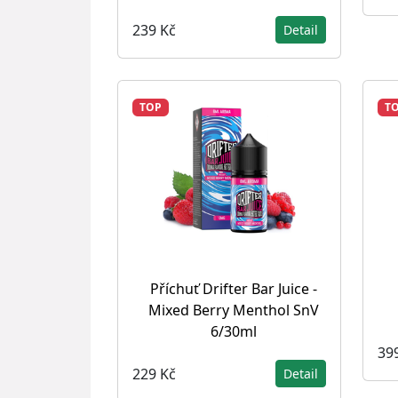
239 Kč
Detail
TOP
T
Příchuť Drifter Bar Juice -
Mixed Berry Menthol SnV
6/30ml
39
229 Kč
Detail