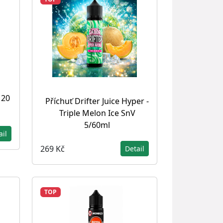
 20
Příchuť Drifter Juice Hyper -
Triple Melon Ice SnV
5/60ml
ail
269 Kč
Detail
TOP