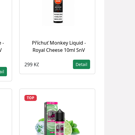
 -
Příchuť Monkey Liquid -
V
Royal Cheese 10ml SnV
299 Kč
Detail
ail
TOP