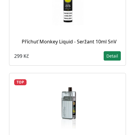
Příchuť Monkey Liquid - Seržant 10ml SnV
299 Kč
Detail
TOP