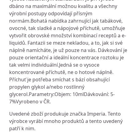
dbáno na maximální možnou kvalitu a všechny
výrobní postupy odpovídají přísným
normám.Bohatá nabídka zahrnující jak tabákové,
ovocné, tak sladké a nápojové příchutě, umožňuje
vytvořit obrovské množství kombinací receptů a e-
liquidů. Fantazii se meze nekladou, a to, jak si své
náplně namícháte, je už pouze na vás. Dávkování je
pouze orientační a ideální koncentrace roztoku je
tak velmi individuální.Jedná se o vysoce
koncentrované příchutě, ne o hotové náplně.
Příchuť je potřeba smíchat s bází obsahující
propylen glykol a/nebo rostlinný
glycerol.Parametry:Objem: 10mlDávkování: 5-
7%Vyrobeno v ČR.
Uvedené zboží produkuje značka Imperia. Tento
výrobce vyrábí mnoho produktů a tento uvedený
patří k nim.