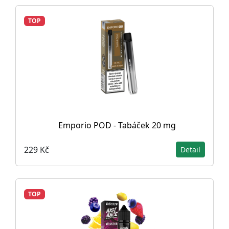
TOP
Emporio POD - Tabáček 20 mg
229 Kč
Detail
TOP