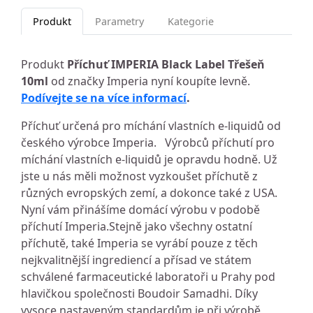
Produkt
Parametry
Kategorie
Produkt
Příchuť IMPERIA Black Label Třešeň
10ml
od značky Imperia nyní koupíte levně.
Podívejte se na více informací
.
Příchuť určená pro míchání vlastních e-liquidů od
českého výrobce Imperia. Výrobců příchutí pro
míchání vlastních e-liquidů je opravdu hodně. Už
jste u nás měli možnost vyzkoušet příchutě z
různých evropských zemí, a dokonce také z USA.
Nyní vám přinášíme domácí výrobu v podobě
příchutí Imperia.Stejně jako všechny ostatní
příchutě, také Imperia se vyrábí pouze z těch
nejkvalitnější ingrediencí a přísad ve státem
schválené farmaceutické laboratoři u Prahy pod
hlavičkou společnosti Boudoir Samadhi. Díky
vysoce nastaveným standardům je při výrobě