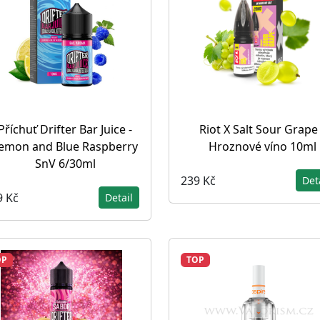
Příchuť Drifter Bar Juice -
Riot X Salt Sour Grape 
emon and Blue Raspberry
Hroznové víno 10ml
SnV 6/30ml
239 Kč
Det
9 Kč
Detail
OP
TOP