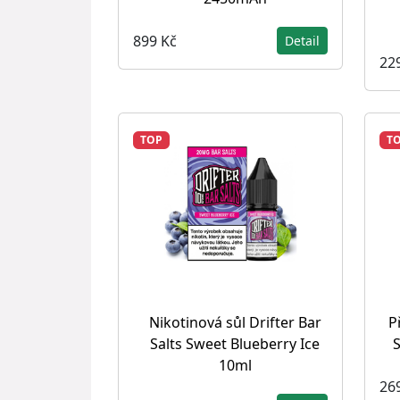
899 Kč
Detail
22
TOP
T
Nikotinová sůl Drifter Bar
P
Salts Sweet Blueberry Ice
S
10ml
26