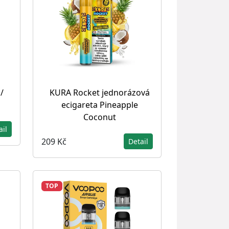
/
KURA Rocket jednorázová
ecigareta Pineapple
Coconut
ail
209 Kč
Detail
TOP