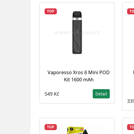
TOP
T
Vaporesso Xros 6 Mini POD
Kit 1600 mAh
549 Kč
Detail
33
TOP
T