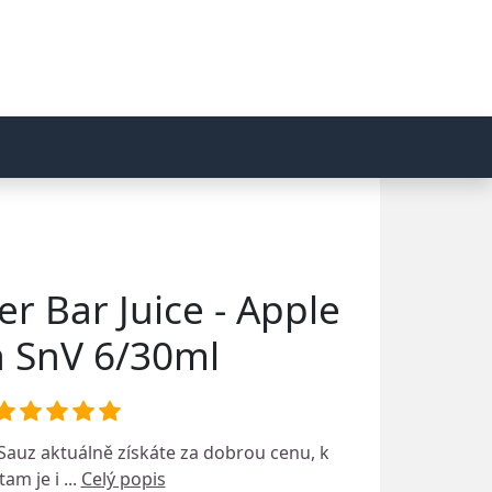
er Bar Juice - Apple
 SnV 6/30ml
 Sauz
aktuálně získáte za dobrou cenu, k
am je i ...
Celý popis