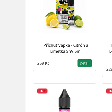
Příchuť Vapka - Citrón a
Limetka SnV 5ml
L
259 Kč
Detail
22
TOP
T