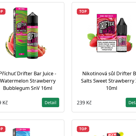
OP
TOP
Příchuť Drifter Bar Juice -
Nikotinová sůl Drifter 
Watermelon Strawberry
Salts Sweet Strawberry 
Bubblegum SnV 16ml
10ml
9 Kč
239 Kč
Detail
Det
OP
TOP