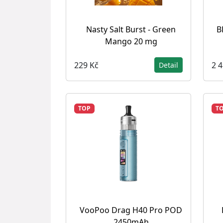
Nasty Salt Burst - Green
B
Mango 20 mg
229 Kč
2 
Detail
TOP
T
VooPoo Drag H40 Pro POD
2450mAh