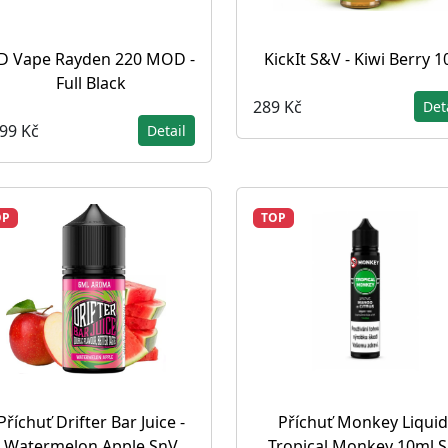
D Vape Rayden 220 MOD -
KickIt S&V - Kiwi Berry 
Full Black
289 Kč
Det
499 Kč
Detail
OP
TOP
Příchuť Drifter Bar Juice -
Příchuť Monkey Liquid
Watermelon Apple SnV
Tropical Monkey 10ml 