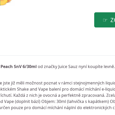
Z
le Peach SnV 6/30ml
od značky Juice Sauz nyní koupíte levně
ice jste již měli možnost poznat v rámci stejnojmenných liqu
praktickém Shake and Vape balení pro domácí míchání e-liqu
chutí. Každá z nich je ovocná a perfektně zpracovaná. Zcela j
d Vape (doplnit bází) Objem: 30ml (lahvička s kapátkem) O
 určen pouze pro domácí míchání náplní do elektronických c