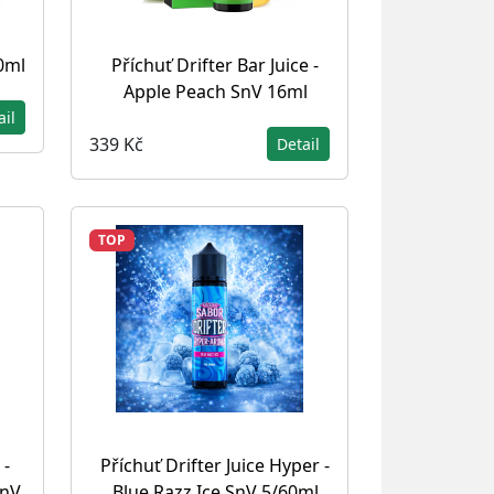
10ml
Příchuť Drifter Bar Juice -
Apple Peach SnV 16ml
ail
339 Kč
Detail
TOP
 -
Příchuť Drifter Juice Hyper -
SnV
Blue Razz Ice SnV 5/60ml