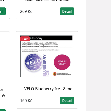
269 Kč
ail
Detail
TOP
VELO Blueberry Ice - 8 mg
er -
SnV
160 Kč
Detail