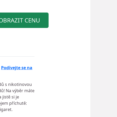
OBRAZIT CENU
.
Podívejte se na
idů s nikotinovou
idů! Na výběr máte
istě si je
bjem příchutě:
igaret.