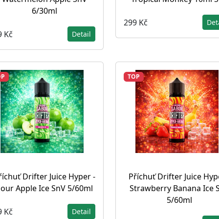
6/30ml
299 Kč
Det
9 Kč
Detail
OP
TOP
říchuť Drifter Juice Hyper -
Příchuť Drifter Juice Hyp
our Apple Ice SnV 5/60ml
Strawberry Banana Ice 
5/60ml
9 Kč
Detail