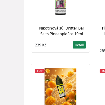
Nikotinová sůl Drifter Bar
P
Salts Pineapple Ice 10ml
239 Kč
Detail
26
TOP
T