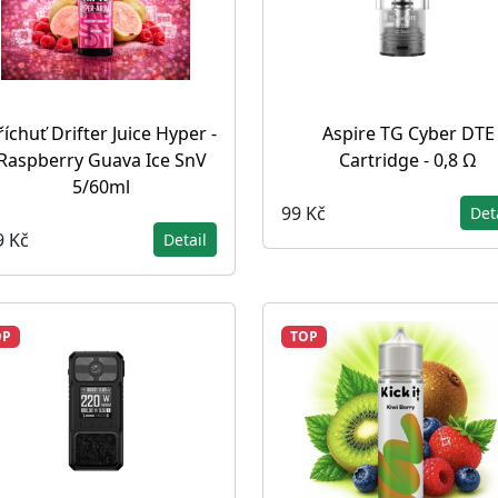
říchuť Drifter Juice Hyper -
Aspire TG Cyber DTE
Raspberry Guava Ice SnV
Cartridge - 0,8 Ω
5/60ml
99 Kč
Det
9 Kč
Detail
OP
TOP