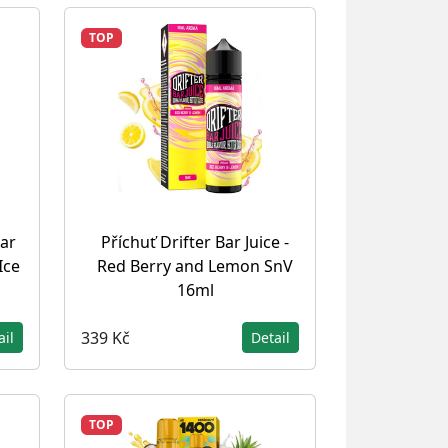
TOP
Bar
Příchuť Drifter Bar Juice -
Ice
Red Berry and Lemon SnV
16ml
339 Kč
ail
Detail
TOP