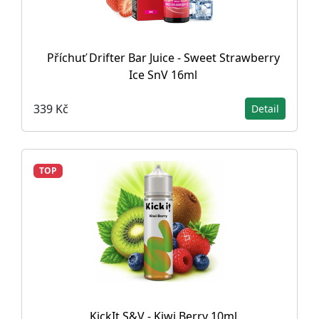
Příchuť Drifter Bar Juice - Sweet Strawberry
Ice SnV 16ml
339 Kč
Detail
TOP
KickIt S&V - Kiwi Berry 10ml