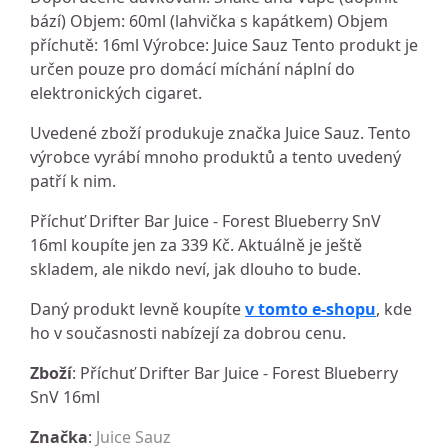
bází) Objem: 60ml (lahvička s kapátkem) Objem
příchutě: 16ml Výrobce: Juice Sauz Tento produkt je
určen pouze pro domácí míchání náplní do
elektronických cigaret.
Uvedené zboží produkuje značka Juice Sauz. Tento
výrobce vyrábí mnoho produktů a tento uvedený
patří k nim.
Příchuť Drifter Bar Juice - Forest Blueberry SnV
16ml koupíte jen za 339 Kč. Aktuálně je ještě
skladem, ale nikdo neví, jak dlouho to bude.
Daný produkt levně koupíte
v tomto e-shopu
, kde
ho v současnosti nabízejí za dobrou cenu.
Zboží
: Příchuť Drifter Bar Juice - Forest Blueberry
SnV 16ml
Značka
:
Juice Sauz