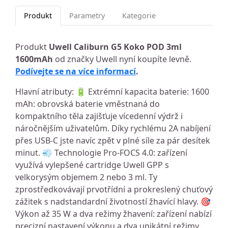
Produkt
Parametry
Kategorie
Produkt
Uwell Caliburn G5 Koko POD 3ml
1600mAh
od značky Uwell nyní koupíte levně.
Podívejte se na více informací
.
Hlavní atributy: 🔋 Extrémní kapacita baterie: 1600
mAh: obrovská baterie vměstnaná do
kompaktního těla zajišťuje vícedenní výdrž i
náročnějším uživatelům. Díky rychlému 2A nabíjení
přes USB-C jste navíc zpět v plné síle za pár desítek
minut. 💨 Technologie Pro-FOCS 4.0: zařízení
využívá vylepšené cartridge Uwell GPP s
velkorysým objemem 2 nebo 3 ml. Ty
zprostředkovávají prvotřídní a prokreslený chuťový
zážitek s nadstandardní životností žhavící hlavy. 🎯
Výkon až 35 W a dva režimy žhavení: zařízení nabízí
precizní nastavení výkonu a dva unikátní režimy