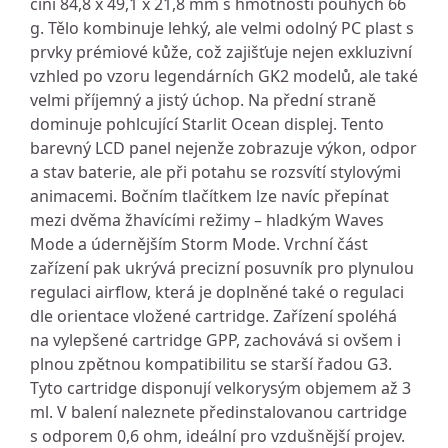
činí 84,8 x 49,1 x 21,8 mm s hmotností pouhých 66
g. Tělo kombinuje lehký, ale velmi odolný PC plast s
prvky prémiové kůže, což zajišťuje nejen exkluzivní
vzhled po vzoru legendárních GK2 modelů, ale také
velmi příjemný a jistý úchop. Na přední straně
dominuje pohlcující Starlit Ocean displej. Tento
barevný LCD panel nejenže zobrazuje výkon, odpor
a stav baterie, ale při potahu se rozsvítí stylovými
animacemi. Bočním tlačítkem lze navíc přepínat
mezi dvěma žhavícími režimy – hladkým Waves
Mode a údernějším Storm Mode. Vrchní část
zařízení pak ukrývá precizní posuvník pro plynulou
regulaci airflow, která je doplněné také o regulaci
dle orientace vložené cartridge. Zařízení spoléhá
na vylepšené cartridge GPP, zachovává si ovšem i
plnou zpětnou kompatibilitu se starší řadou G3.
Tyto cartridge disponují velkorysým objemem až 3
ml. V balení naleznete předinstalovanou cartridge
s odporem 0,6 ohm, ideální pro vzdušnější projev.