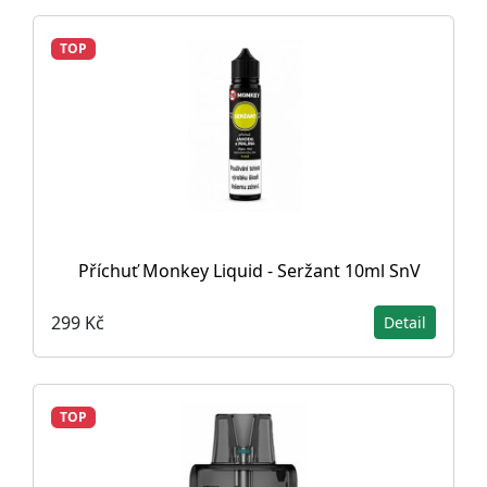
TOP
Příchuť Monkey Liquid - Seržant 10ml SnV
299 Kč
Detail
TOP