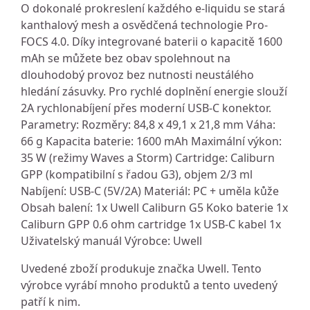
O dokonalé prokreslení každého e-liquidu se stará
kanthalový mesh a osvědčená technologie Pro-
FOCS 4.0. Díky integrované baterii o kapacitě 1600
mAh se můžete bez obav spolehnout na
dlouhodobý provoz bez nutnosti neustálého
hledání zásuvky. Pro rychlé doplnění energie slouží
2A rychlonabíjení přes moderní USB-C konektor.
Parametry: Rozměry: 84,8 x 49,1 x 21,8 mm Váha:
66 g Kapacita baterie: 1600 mAh Maximální výkon:
35 W (režimy Waves a Storm) Cartridge: Caliburn
GPP (kompatibilní s řadou G3), objem 2/3 ml
Nabíjení: USB-C (5V/2A) Materiál: PC + uměla kůže
Obsah balení: 1x Uwell Caliburn G5 Koko baterie 1x
Caliburn GPP 0.6 ohm cartridge 1x USB-C kabel 1x
Uživatelský manuál Výrobce: Uwell
Uvedené zboží produkuje značka Uwell. Tento
výrobce vyrábí mnoho produktů a tento uvedený
patří k nim.