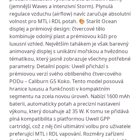
(jemnější Waves a intenzivní Storm). Plynulá
regulace vzduchu (airflow) navíc zaručuje absolutní
volnost pro MTL i RDL potah. 🎨 Starlit Ocean
displej a prémiový design: čtvercové tělo
kombinuje odolný plast a prémiovou kůži pro
luxusní vzhled. Největším tahákem je však barevný
animovaný displej s unikátní mořskou a hvězdnou
tématikou, který jasně zobrazuje všechny potřebné
parametry. Detailní popis: Uwell přichází s
prémiovou verzí svého oblíbeného čtvercového
PODu – Caliburn G5 Koko. Tento model posouvá
hranice luxusu a funkčnosti v kompaktním
segmentu na zcela novou úroveň. Nabízí 1600 mAh
baterii, automaticky potah a precizní nastavení
výkonu, který dosahuje až 35 W. K tomu se přidává
plná kompatibilita s platformou Uwell GPP
cartridgí, což z něj činí ultimátní volbu pro uživatele
preferující MTL i RDL vapování. Rozměry zařízení