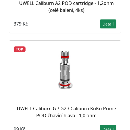
UWELL Caliburn A2 POD cartridge - 1,2ohm
(celé balení, 4ks)
379 Kč
Detail
TOP
UWELL Caliburn G / G2 / Caliburn KoKo Prime
POD žhavící hlava - 1,0 ohm
99 Kč
Detail