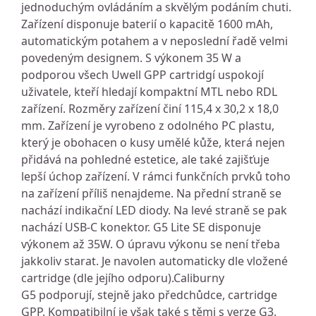
jednoduchým ovládáním a skvělým podáním chuti.
Zařízení disponuje baterií o kapacitě 1600 mAh,
automatickým potahem a v neposlední řadě velmi
povedeným designem. S výkonem 35 W a
podporou všech Uwell GPP cartridgí uspokojí
uživatele, kteří hledají kompaktní MTL nebo RDL
zařízení. Rozměry zařízení činí 115,4 x 30,2 x 18,0
mm. Zařízení je vyrobeno z odolného PC plastu,
který je obohacen o kusy umělé kůže, která nejen
přidává na pohledné estetice, ale také zajišťuje
lepší úchop zařízení. V rámci funkčních prvků toho
na zařízení příliš nenajdeme. Na přední straně se
nachází indikační LED diody. Na levé straně se pak
nachází USB-C konektor. G5 Lite SE disponuje
výkonem až 35W. O úpravu výkonu se není třeba
jakkoliv starat. Je navolen automaticky dle vložené
cartridge (dle jejího odporu).Caliburny
G5 podporují, stejně jako předchůdce, cartridge
GPP. Kompatibilní je však také s těmi s verze G3.