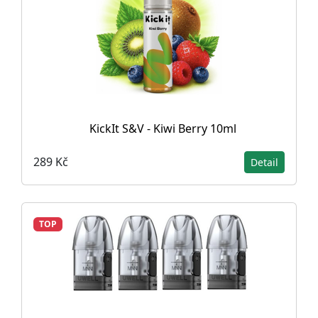
KickIt S&V - Kiwi Berry 10ml
289 Kč
Detail
TOP