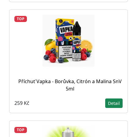
TOP
Příchuť Vapka - Borůvka, Citrón a Malina SnV
5ml
259 Kč
Detail
TOP