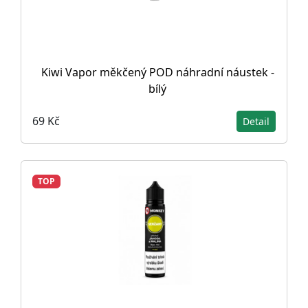
Kiwi Vapor měkčený POD náhradní náustek -
bílý
69 Kč
Detail
TOP