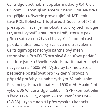
Cartridge opět nabízí populární odpory 0,4, 0,6 a
0,9 ohm. Disponují objemem 2 nebo 3 ml. Na své si
tak příjdou uživatelé provozující jak MTL, tak
také RDL. Bolest cartridgí předchůdce, protékání
přes spodní svar, je minolostí a to díky technologie
U2, která vytváří jamku pro náplň, která je pak
přímo sata vatou žhavící hlavy. Celá spodní část je
pak dále utěsněna díky svařování ultrazvukem.
Cartridgím opět nechybí kanthalový mesh
technologie Pro-FOCS pro skvělé chuťové podání,
na které jsme u Uwellu zvyklí.Kapacita baterie byla
navýšena na 1600mAh. Výdrž by tak měla zcela
bezpečně postačovat pro 1-2 denní provoz. V
případě potřeby lze nabít rychlým 2A nabijením.
Parametry: Kapacita baterie: 1600 mAh Maximální
výkon: 35 W. Cartridge: Caliburn GPP (kompatibilní
s řadou G3/GPP), objem 2–3 ml. Nabíjení: USB-C
(5V/2A) – rychlé nabití i přes vysokou kapacitu.