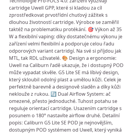
Technologie Pro-FOCS 4.0: zařízení využívájí
cartridge Uwell GPP, které si kladou za cíl
zprostředkovat prvotřídní chuťový zážitek s
dlouhou životností cartridge. Výrobce se zaměřil
taktéž na problematiku protékání. 🎯 Výkon až 35
W a flexibilní vaping: díky dostatečnému výkonu je
zařízení velmi flexibilní a podporuje celou řadu
odporových variant cartridgí. Na své si příjdou jak
MTL, tak RDL uživatelé. 🎨 Design a ergonomie:
Uwell na Caliburn řadě ukazuje, že i dostupný POD
může vypadat skvěle. G5 Lite SE má líbivý design,
který skloubil odolný plast a umělou kůži. Celek je
perfektně barevně a designově sladěn a díky kůži
neklouže z rukou. 🔄 Dual Airflow System: ač
omezené, přesto jednoduché. Tuhost potahu se
reguluje orientací cartridge. Usazením cartridge s
posunem o 180° nastavíte airflow druhé. Detailní
popis: Caliburn G5 Lite SE POD je nejnovějším,
dostupným POD systémem od Uwell, který vyniká