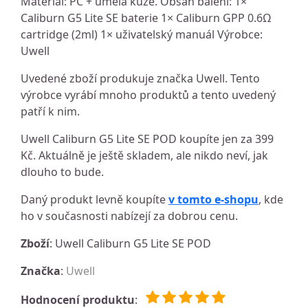
Materiál: PC + umělá kůže. Obsah balení: 1×
Caliburn G5 Lite SE baterie 1× Caliburn GPP 0.6Ω
cartridge (2ml) 1× uživatelský manuál Výrobce:
Uwell
Uvedené zboží produkuje značka Uwell. Tento
výrobce vyrábí mnoho produktů a tento uvedený
patří k nim.
Uwell Caliburn G5 Lite SE POD koupíte jen za 399
Kč. Aktuálně je ještě skladem, ale nikdo neví, jak
dlouho to bude.
Daný produkt levně koupíte
v tomto e-shopu
, kde
ho v současnosti nabízejí za dobrou cenu.
Zboží
: Uwell Caliburn G5 Lite SE POD
Značka
:
Uwell
Hodnocení produktu
: