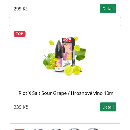
299 Kč
Detail
TOP
Riot X Salt Sour Grape / Hroznové víno 10ml
239 Kč
Detail