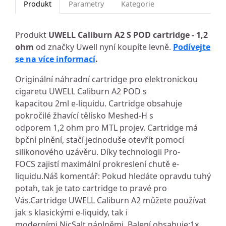
Produkt
Parametry
Kategorie
Produkt
UWELL Caliburn A2 S POD cartridge - 1,2
ohm
od značky Uwell nyní koupíte levně.
Podívejte
se na více informací
.
Originální náhradní cartridge pro elektronickou
cigaretu UWELL Caliburn A2 POD s
kapacitou 2ml e-liquidu. Cartridge obsahuje
pokročilé žhavící tělísko Meshed-H s
odporem 1,2 ohm pro MTL projev. Cartridge má
bpční plnění, stačí jednoduše otevřít pomocí
silikonového uzávěru. Díky technologii Pro-
FOCS zajistí maximální prokreslení chutě e-
liquidu.Náš komentář: Pokud hledáte opravdu tuhý
potah, tak je tato cartridge to pravé pro
Vás.Cartridge UWELL Caliburn A2 můžete používat
jak s klasickými e-liquidy, tak i
moderními NicSalt náplněmi. Balení obsahuje:1x