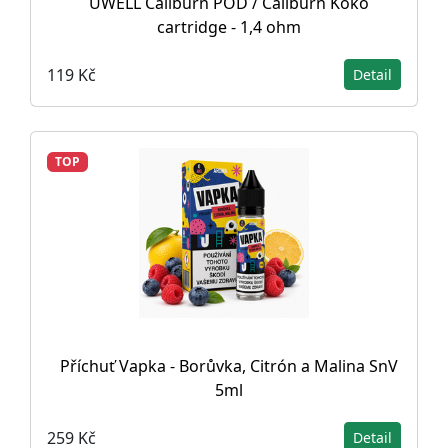
UWELL Caliburn POD / Caliburn Koko
cartridge - 1,4 ohm
119 Kč
Detail
TOP
Příchuť Vapka - Borůvka, Citrón a Malina SnV
5ml
259 Kč
Detail