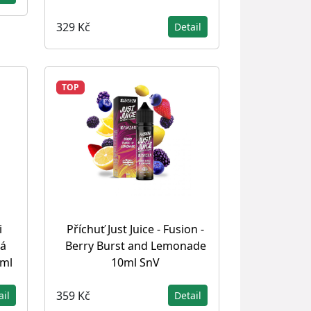
329 Kč
Detail
TOP
i
Příchuť Just Juice - Fusion -
á
Berry Burst and Lemonade
0ml
10ml SnV
359 Kč
ail
Detail