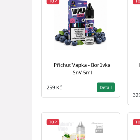
TOP
T
Příchuť Vapka - Borůvka
SnV 5ml
259 Kč
Detail
32
TOP
T