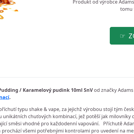
Produkt od výrobce
Adams
tomu t
Z
Pudding / Karamelový pudink 10ml SnV
od značky Adams 
mací
.
říchutí typu shake & vape, za jejichž výrobou stojí tým čes
u unikátních chuťových kombinací, jež potěší jak milovníky 
kající směsi vhodné pro každodenní vapování. Příchutě Ada
a prochází všemi potřebnými kontrolami pro uvedení na mez