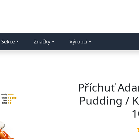
Sekce
Značky
Výrobci
Příchuť Ada
Pudding / 
1