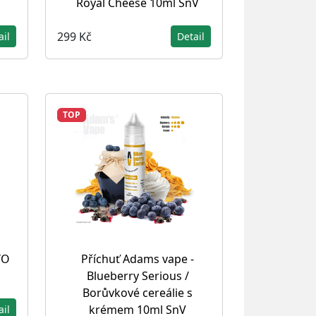
Royal Cheese 10ml SnV
299 Kč
ail
Detail
TOP
YO
Příchuť Adams vape -
Blueberry Serious /
Borůvkové cereálie s
krémem 10ml SnV
ail