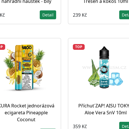
náhradní náustek - bílý
Třešeň a kokos 10ml
 Kč
239 Kč
Detail
Det
OP
TOP
KURA Rocket jednorázová
Příchuť ZAP! AISU TOK
ecigareta Pineapple
Aloe Vera SnV 10ml
Coconut
359 Kč
Det