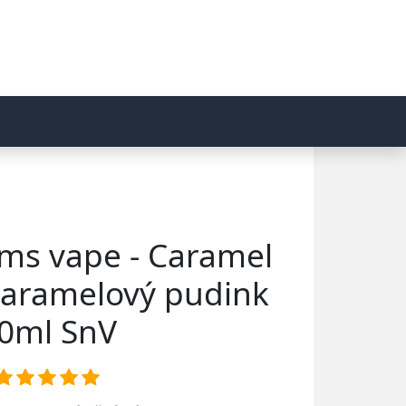
ms vape - Caramel
Karamelový pudink
0ml SnV