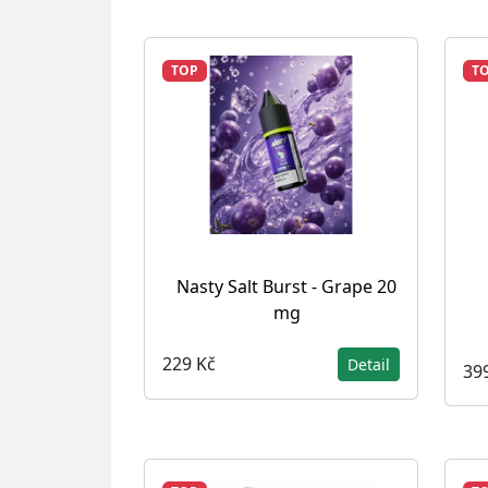
TOP
T
Nasty Salt Burst - Grape 20
mg
229 Kč
Detail
39