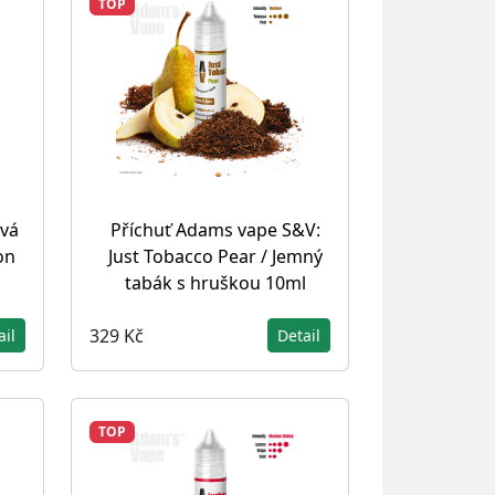
TOP
vá
Příchuť Adams vape S&V:
on
Just Tobacco Pear / Jemný
tabák s hruškou 10ml
329 Kč
ail
Detail
TOP