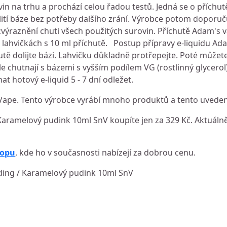
vin na trhu a prochází celou řadou testů. Jedná se o příchu
lití báze bez potřeby dalšího zrání. Výrobce potom doporuč
zvýraznění chuti všech použitých surovin. Příchutě Adam's 
 lahvičkách s 10 ml příchutě. Postup přípravy e-liquidu Ad
utě dolijte bázi. Lahvičku důkladně protřepejte. Poté můžet
e chutnají s bázemi s vyšším podílem VG (rostlinný glycerol)
 hotový e-liquid 5 - 7 dní odležet.
pe. Tento výrobce vyrábí mnoho produktů a tento uvedený
aramelový pudink 10ml SnV koupíte jen za 329 Kč. Aktuálně 
hopu
, kde ho v současnosti nabízejí za dobrou cenu.
ding / Karamelový pudink 10ml SnV