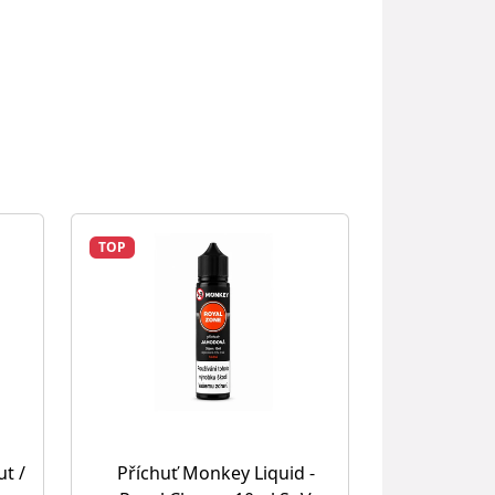
TOP
ut /
Příchuť Monkey Liquid -