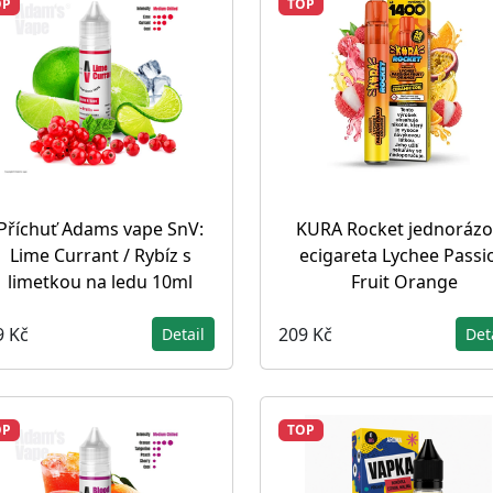
OP
TOP
Příchuť Adams vape SnV:
KURA Rocket jednorázo
Lime Currant / Rybíz s
ecigareta Lychee Passi
limetkou na ledu 10ml
Fruit Orange
9 Kč
209 Kč
Detail
Det
OP
TOP