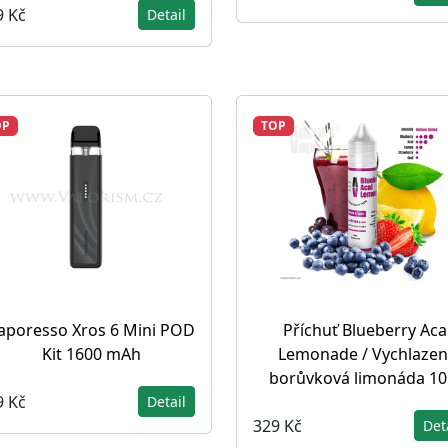
9 Kč
Detail
OP
TOP
aporesso Xros 6 Mini POD
Příchuť Blueberry Aca
Kit 1600 mAh
Lemonade / Vychlazen
borůvková limonáda 1
9 Kč
Detail
329 Kč
Det