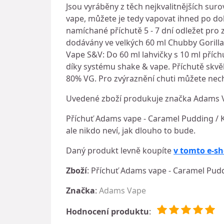
Jsou vyráběny z těch nejkvalitnějších suro
vape, můžete je tedy vapovat ihned po do
namíchané příchutě 5 - 7 dní odležet pro 
dodávány ve velkých 60 ml Chubby Gorilla
Vape S&V: Do 60 ml lahvičky s 10 ml přích
díky systému shake & vape. Příchutě skvěl
80% VG. Pro zvýraznění chuti můžete nechat
Uvedené zboží produkuje značka Adams Va
Příchuť Adams vape - Caramel Pudding / K
ale nikdo neví, jak dlouho to bude.
Daný produkt levně koupíte
v tomto e-s
Zboží
: Příchuť Adams vape - Caramel Pud
Značka
:
Adams Vape
Hodnocení produktu
: