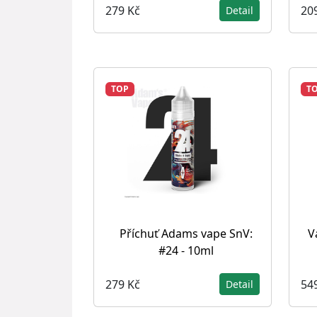
279 Kč
20
Detail
TOP
T
Příchuť Adams vape SnV:
V
#24 - 10ml
279 Kč
54
Detail