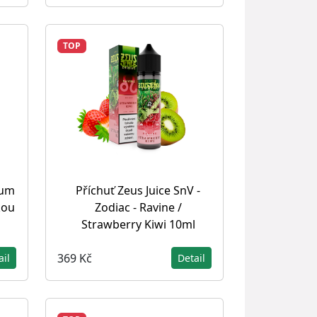
TOP
lum
Příchuť Zeus Juice SnV -
kou
Zodiac - Ravine /
Strawberry Kiwi 10ml
369 Kč
ail
Detail