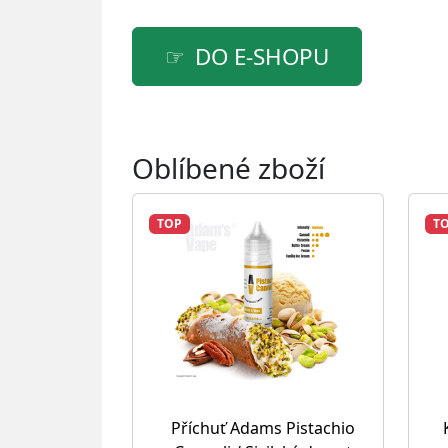
DO E-SHOPU
Oblíbené zboží
TOP
T
Příchuť Adams Pistachio