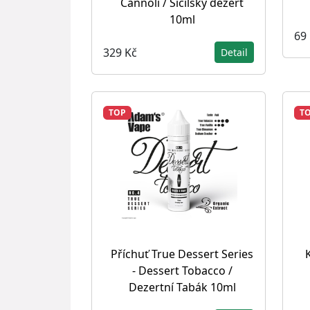
Cannoli / Sicilský dezert
10ml
69
329 Kč
Detail
TOP
T
Příchuť True Dessert Series
- Dessert Tobacco /
Dezertní Tabák 10ml