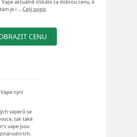
 Vape
aktuálně získáte za dobrou cenu, k
am je i ...
Celý popis
OBRAZIT CENU
Vape nyní
kých vaperů se
ovoce, tak také
m's vape jsou
inárodní trh.