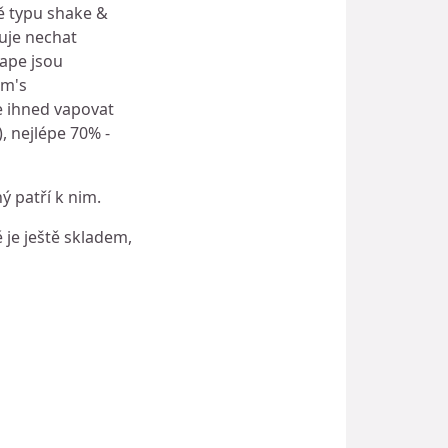
tě typu shake &
uje nechat
vape jsou
am's
e ihned vapovat
, nejlépe 70% -
 patří k nim.
je ještě skladem,