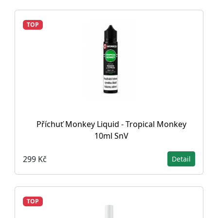
TOP
Příchuť Monkey Liquid - Tropical Monkey
10ml SnV
299 Kč
Detail
TOP