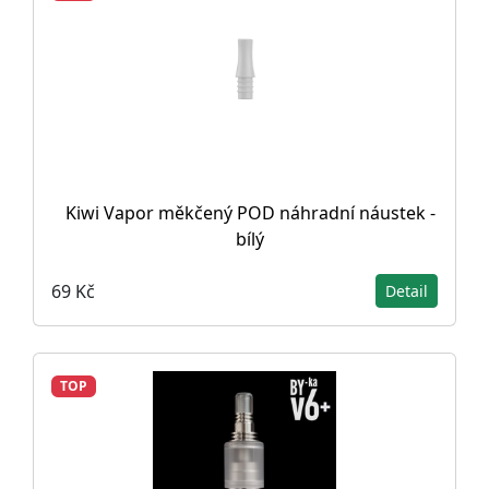
Kiwi Vapor měkčený POD náhradní náustek -
bílý
69 Kč
Detail
TOP