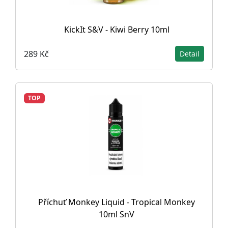
KickIt S&V - Kiwi Berry 10ml
289 Kč
Detail
TOP
Příchuť Monkey Liquid - Tropical Monkey
10ml SnV