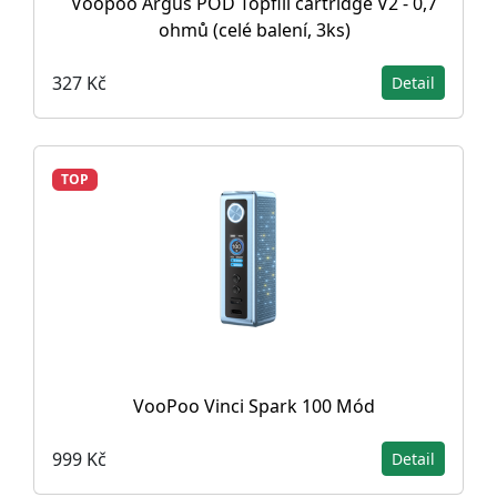
Voopoo Argus POD Topfill cartridge V2 - 0,7
ohmů (celé balení, 3ks)
327 Kč
Detail
TOP
VooPoo Vinci Spark 100 Mód
999 Kč
Detail