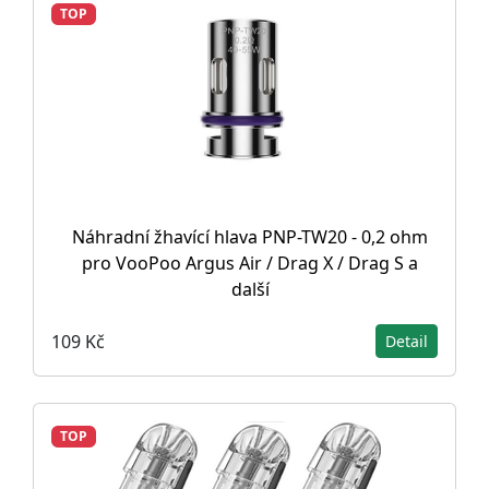
TOP
Náhradní žhavící hlava PNP-TW20 - 0,2 ohm
pro VooPoo Argus Air / Drag X / Drag S a
další
109 Kč
Detail
TOP