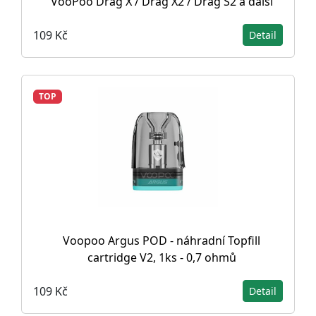
VooPoo Drag X / Drag X2 / Drag S2 a další
109 Kč
Detail
TOP
Voopoo Argus POD - náhradní Topfill
cartridge V2, 1ks - 0,7 ohmů
109 Kč
Detail