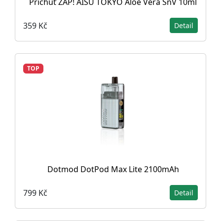
Příchuť ZAP! AISU TOKYO Aloe Vera SnV 10ml
359 Kč
Detail
TOP
Dotmod DotPod Max Lite 2100mAh
799 Kč
Detail