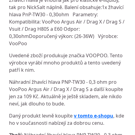
Žhavící hlava je vhodná jak pro klasické e-liquidy,
tak pro NickSalt náplně. Balení obsahuje:1x žhavící
hlava PnP-TW30 - 0,30ohm Parametry:
Kompatibilita: VooPoo Argus Air / Drag X / Drag S /
Vsuit / Drag H80S a E60 Odpor:
0,30ohmDoporučený výkon: (26-36W) Výrobce:
VooPoo
Uvedené zboží produkuje značka VOOPOO. Tento
výrobce vyrábí mnoho produktů a tento uvedený
patří k nim.
Náhradní žhavící hlava PNP-TW30 - 0,3 ohm pro
VooPoo Argus Air / Drag X / Drag S a další koupíte
jen za 109 Kč. Aktuálně je ještě skladem, ale nikdo
neví, jak dlouho to bude.
Daný produkt levně koupíte
v tomto e-shopu
, kde
ho v současnosti nabízejí za dobrou cenu.