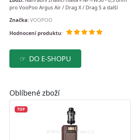
Zboží
: Náhradní žhavící hlava PNP-TW30 - 0,3 ohm
pro VooPoo Argus Air / Drag X / Drag S a další
Značka
:
VOOPOO
Hodnocení produktu
:
DO E-SHOPU
Oblíbené zboží
TOP