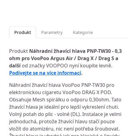
Produkt
Parametry
Kategorie
Produkt
Náhradní žhavící hlava PNP-TW30 - 0,3
ohm pro VooPoo Argus Air / Drag X / Drag S a
další
od značky VOOPOO nyní koupíte levně.
Podívejte se na více informací
.
Náhradní žhavící hlava VooPoo PNP-TW30 pro
elektronickou cigaretu VooPoo DRAG X POD.
Obsahuje Mesh spirálku o odporu 0,30ohm. Tato
žhavící hlava je ideální pro lepší vykreslení chuti.
Volný potah do plic - volné (DL). Instalace je velmi
jednoduchá, protože žhavící hlavu stačí pouze
vložít do atomizéru, nic není potřeba šroubovat.