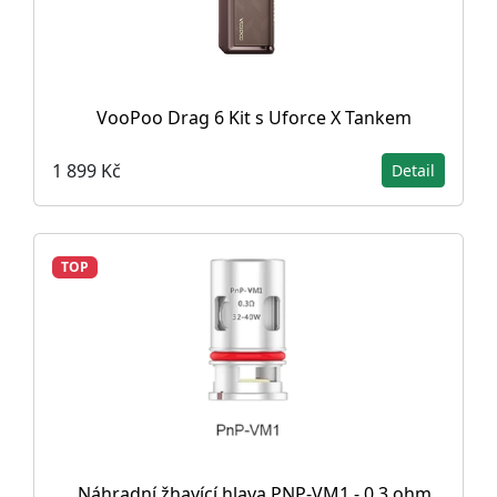
VooPoo Drag 6 Kit s Uforce X Tankem
1 899 Kč
Detail
TOP
Náhradní žhavící hlava PNP-VM1 - 0,3 ohm