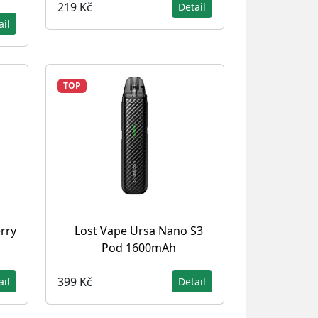
219 Kč
Detail
ail
TOP
erry
Lost Vape Ursa Nano S3
Pod 1600mAh
399 Kč
ail
Detail