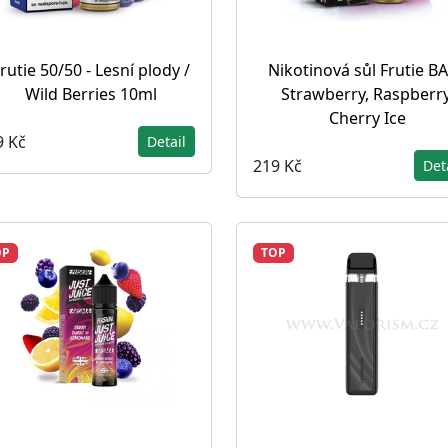
rutie 50/50 - Lesní plody /
Nikotinová sůl Frutie BA
Wild Berries 10ml
Strawberry, Raspberry
Cherry Ice
9 Kč
Detail
219 Kč
Det
OP
TOP