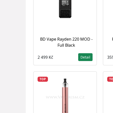
BD Vape Rayden 220 MOD -
Full Black
2 499 Kč
35
Detail
TOP
T