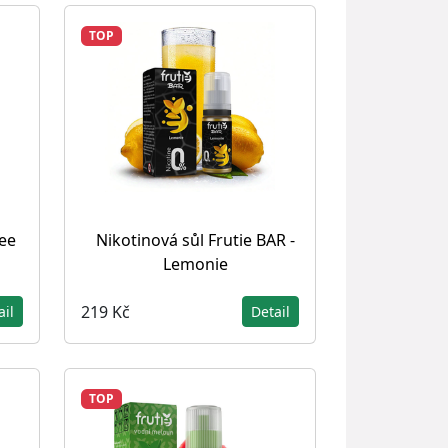
TOP
hee
Nikotinová sůl Frutie BAR -
Lemonie
219 Kč
ail
Detail
TOP