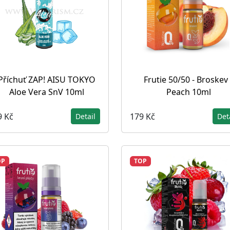
Příchuť ZAP! AISU TOKYO
Frutie 50/50 - Broskev 
Aloe Vera SnV 10ml
Peach 10ml
9 Kč
179 Kč
Detail
Det
OP
TOP