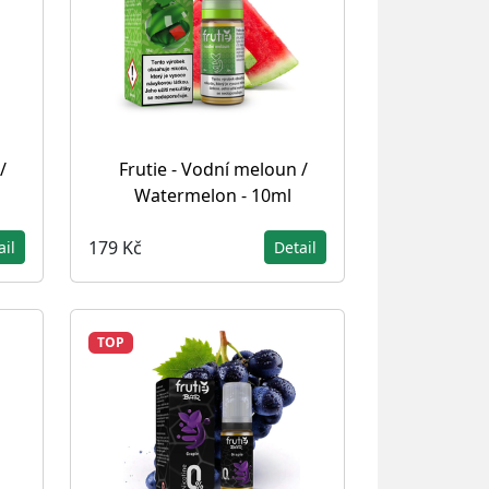
/
Frutie - Vodní meloun /
Watermelon - 10ml
179 Kč
ail
Detail
TOP