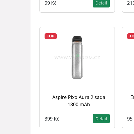
99 Kč
21
Detail
TOP
T
Aspire Pixo Aura 2 sada
E
1800 mAh
399 Kč
95
Detail