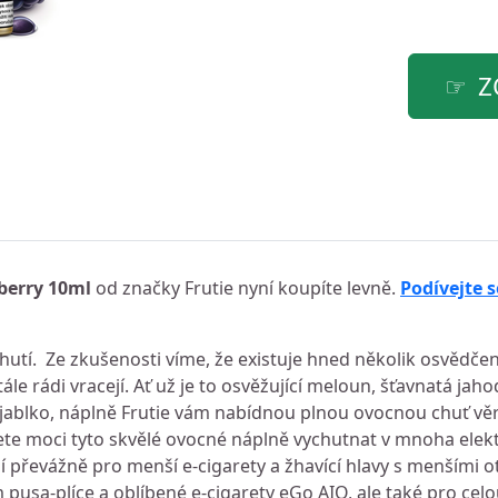
Z
kberry 10ml
od značky Frutie nyní koupíte levně.
Podívejte s
hutí. Ze zkušenosti víme, že existuje hned několik osvědč
ále rádi vracejí. Ať už je to osvěžující meloun, šťavnatá jaho
 jablko, náplně Frutie vám nabídnou plnou ovocnou chuť vě
te moci tyto skvělé ovocné náplně vychutnat v mnoha elek
 převážně pro menší e-cigarety a žhavící hlavy s menšími ot
pusa-plíce a oblíbené e-cigarety eGo AIO, ale také pro cel