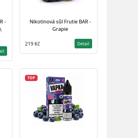
R -
Nikotinová sůl Frutie BAR -
,
Grapie
219 Kč
Detail
ail
TOP