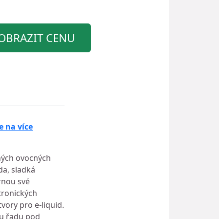
OBRAZIT CENU
e na více
ených ovocných
da, sladká
rnou své
tronických
vory pro e-liquid.
ou řadu pod