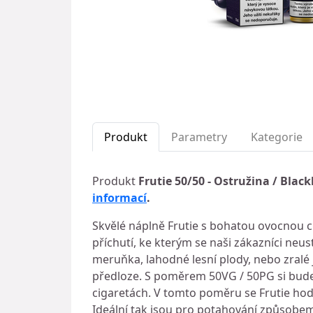
Produkt
Parametry
Kategorie
Produkt
Frutie 50/50 - Ostružina / Blac
informací
.
Skvělé náplně Frutie s bohatou ovocnou c
příchutí, ke kterým se naši zákazníci neust
meruňka, lahodné lesní plody, nebo zralé
předloze. S poměrem 50VG / 50PG si bude
cigaretách. V tomto poměru se Frutie hodí
Ideální tak jsou pro potahování způsobem 