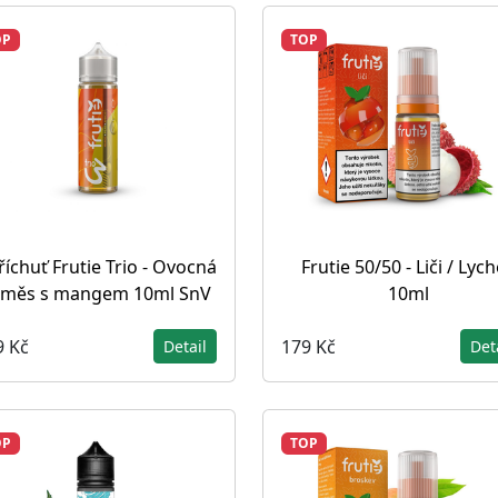
OP
TOP
říchuť Frutie Trio - Ovocná
Frutie 50/50 - Liči / Lyc
směs s mangem 10ml SnV
10ml
9 Kč
179 Kč
Detail
Det
OP
TOP