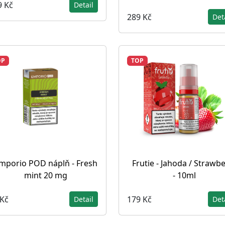
9 Kč
Detail
289 Kč
Det
OP
TOP
mporio POD náplň - Fresh
Frutie - Jahoda / Strawb
mint 20 mg
- 10ml
 Kč
179 Kč
Detail
Det