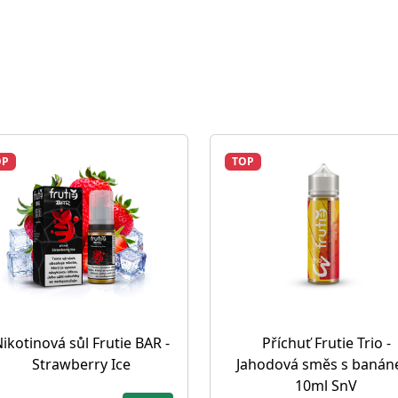
OP
TOP
ikotinová sůl Frutie BAR -
Příchuť Frutie Trio -
Strawberry Ice
Jahodová směs s baná
10ml SnV