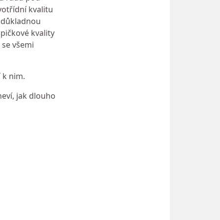
třídní kvalitu
 s důkladnou
pičkové kvality
u se všemi
 k nim.
neví, jak dlouho