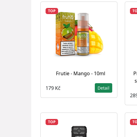
TOP
T
Frutie - Mango - 10ml
P
179 Kč
Detail
28
TOP
T