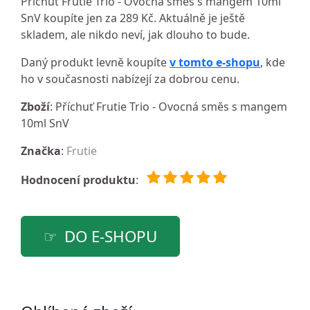
Příchuť Frutie Trio - Ovocná směs s mangem 10ml
SnV koupíte jen za 289 Kč. Aktuálně je ještě
skladem, ale nikdo neví, jak dlouho to bude.
Daný produkt levně koupíte
v tomto e-shopu
, kde
ho v současnosti nabízejí za dobrou cenu.
Zboží
: Příchuť Frutie Trio - Ovocná směs s mangem
10ml SnV
Značka
:
Frutie
Hodnocení produktu
:
DO E-SHOPU