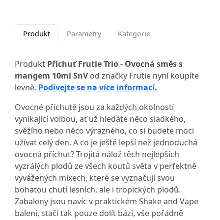
Produkt
Parametry
Kategorie
Produkt
Příchuť Frutie Trio - Ovocná směs s
mangem 10ml SnV
od značky Frutie nyní koupíte
levně.
Podívejte se na více informací
.
Ovocné příchutě jsou za každých okolností
vynikající volbou, ať už hledáte něco sladkého,
svěžího nebo něco výrazného, co si budete moci
užívat celý den. A co je ještě lepší než jednoduchá
ovocná příchuť? Trojitá nálož těch nejlepších
vyzrálých plodů ze všech koutů světa v perfektně
vyvážených mixech, které se vyznačují svou
bohatou chutí lesních, ale i tropických plodů.
Zabaleny jsou navíc v praktickém Shake and Vape
balení, stačí tak pouze dolít bázi, vše pořádně