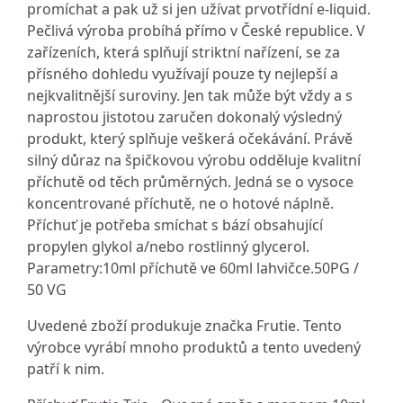
promíchat a pak už si jen užívat prvotřídní e-liquid.
Pečlivá výroba probíhá přímo v České republice. V
zařízeních, která splňují striktní nařízení, se za
přísného dohledu využívají pouze ty nejlepší a
nejkvalitnější suroviny. Jen tak může být vždy a s
naprostou jistotou zaručen dokonalý výsledný
produkt, který splňuje veškerá očekávání. Právě
silný důraz na špičkovou výrobu odděluje kvalitní
příchutě od těch průměrných. Jedná se o vysoce
koncentrované příchutě, ne o hotové náplně.
Příchuť je potřeba smíchat s bází obsahující
propylen glykol a/nebo rostlinný glycerol.
Parametry:10ml příchutě ve 60ml lahvičce.50PG /
50 VG
Uvedené zboží produkuje značka Frutie. Tento
výrobce vyrábí mnoho produktů a tento uvedený
patří k nim.