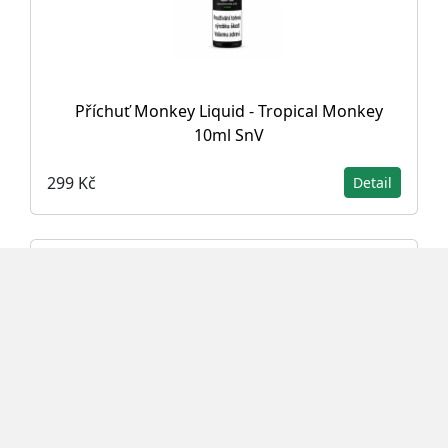
Příchuť Monkey Liquid - Tropical Monkey
10ml SnV
299 Kč
Detail
TOP