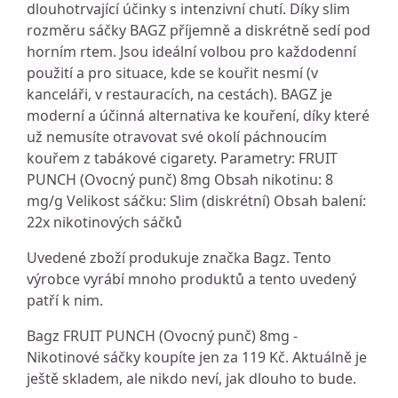
dlouhotrvající účinky s intenzivní chutí. Díky slim
rozměru sáčky BAGZ příjemně a diskrétně sedí pod
horním rtem. Jsou ideální volbou pro každodenní
použití a pro situace, kde se kouřit nesmí (v
kanceláři, v restauracích, na cestách). BAGZ je
moderní a účinná alternativa ke kouření, díky které
už nemusíte otravovat své okolí páchnoucím
kouřem z tabákové cigarety. Parametry: FRUIT
PUNCH (Ovocný punč) 8mg Obsah nikotinu: 8
mg/g Velikost sáčku: Slim (diskrétní) Obsah balení:
22x nikotinových sáčků
Uvedené zboží produkuje značka Bagz. Tento
výrobce vyrábí mnoho produktů a tento uvedený
patří k nim.
Bagz FRUIT PUNCH (Ovocný punč) 8mg -
Nikotinové sáčky koupíte jen za 119 Kč. Aktuálně je
ještě skladem, ale nikdo neví, jak dlouho to bude.