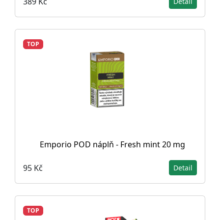
389 Kč
Detail
TOP
Emporio POD náplň - Fresh mint 20 mg
95 Kč
Detail
TOP