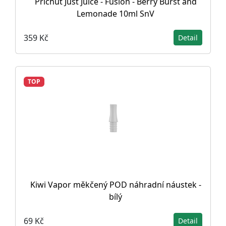
Příchuť Just Juice - Fusion - Berry Burst and
Lemonade 10ml SnV
359 Kč
Detail
TOP
Kiwi Vapor měkčený POD náhradní náustek -
bílý
69 Kč
Detail