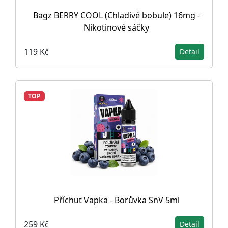
Bagz BERRY COOL (Chladivé bobule) 16mg -
Nikotinové sáčky
119 Kč
Detail
TOP
Příchuť Vapka - Borůvka SnV 5ml
259 Kč
Detail