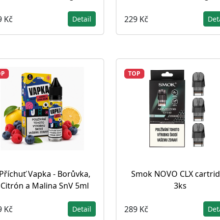
9 Kč
229 Kč
Detail
Det
OP
TOP
Příchuť Vapka - Borůvka,
Smok NOVO CLX cartri
Citrón a Malina SnV 5ml
3ks
9 Kč
289 Kč
Detail
Det