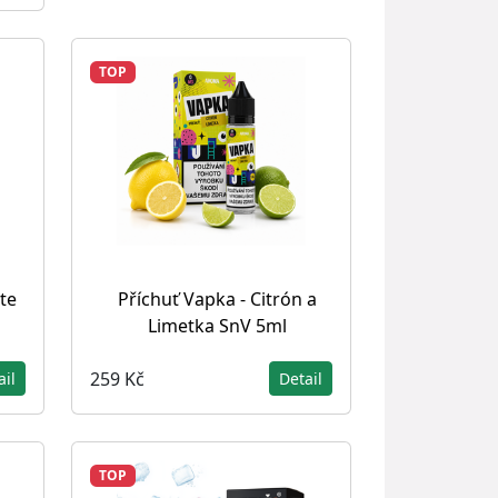
TOP
te
Příchuť Vapka - Citrón a
Limetka SnV 5ml
259 Kč
ail
Detail
TOP