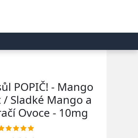
sůl POPIČ! - Mango
 / Sladké Mango a
račí Ovoce - 10mg