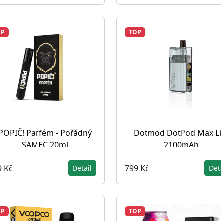
OP
TOP
POPIČ! Parfém - Pořádný
Dotmod DotPod Max Li
SAMEC 20ml
2100mAh
9 Kč
799 Kč
Detail
Det
OP
TOP