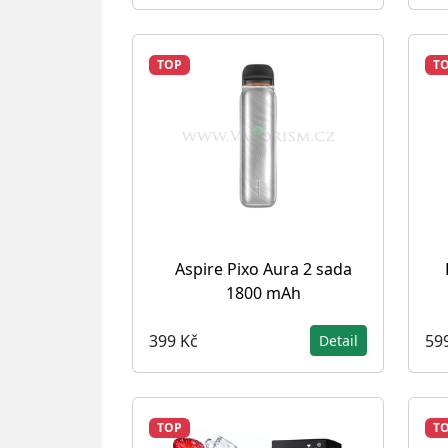
TOP
T
Aspire Pixo Aura 2 sada
1800 mAh
399 Kč
59
Detail
TOP
T