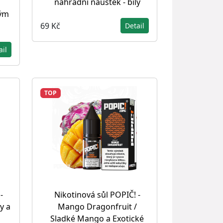
náhradní náustek - bílý
ným
69 Kč
Detail
ail
TOP
-
Nikotinová sůl POPIČ! -
y a
Mango Dragonfruit /
Sladké Mango a Exotické