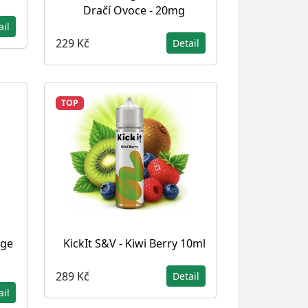
Dračí Ovoce - 20mg
ail
229 Kč
Detail
TOP
dge
KickIt S&V - Kiwi Berry 10ml
289 Kč
Detail
ail