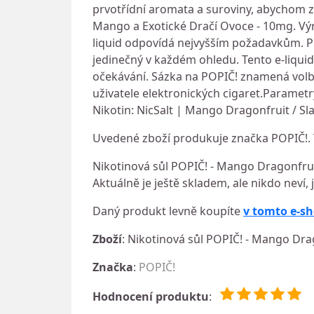
prvotřídní aromata a suroviny, abychom z
Mango a Exotické Dračí Ovoce - 10mg. Výr
liquid odpovídá nejvyšším požadavkům. PO
jedinečný v každém ohledu. Tento e-liqui
očekávání. Sázka na POPIČ! znamená volbu 
uživatele elektronických cigaret.Paramet
Nikotin: NicSalt | Mango Dragonfruit / S
Uvedené zboží produkuje značka POPIČ!. 
Nikotinová sůl POPIČ! - Mango Dragonfrui
Aktuálně je ještě skladem, ale nikdo neví,
Daný produkt levně koupíte
v tomto e-s
Zboží
: Nikotinová sůl POPIČ! - Mango Dra
Značka
:
POPIČ!
Hodnocení produktu
: