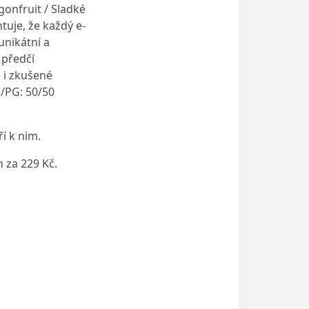
gonfruit / Sladké
tuje, že každý e-
unikátní a
 předčí
e i zkušené
G/PG: 50/50
í k nim.
 za 229 Kč.