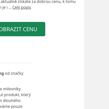
aktuálně získáte za dobrou cenu, k tomu
 je i ...
Celý popis
OBRAZIT CENU
mg
od značky
ro milovníky
ut produkt, který
em dlouhého
žíváme pouze