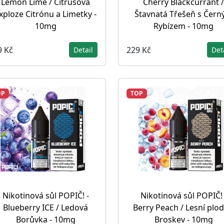
Lemon Lime / Citrusová
Cherry Blackcurrant /
xploze Citrónu a Limetky -
Štavnatá Třešeň s Čer
10mg
Rybízem - 10mg
9 Kč
229 Kč
Detail
Det
OP
TOP
Nikotinová sůl POPIČ! -
Nikotinová sůl POPIČ! 
Blueberry ICE / Ledová
Berry Peach / Lesní plod
Borůvka - 10mg
Broskev - 10mg