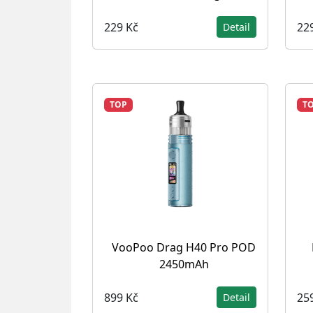
229 Kč
22
Detail
TOP
T
VooPoo Drag H40 Pro POD
2450mAh
899 Kč
25
Detail