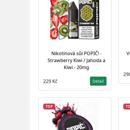
Nikotinová sůl POPIČ! -
V
Strawberry Kiwi / Jahoda a
Kiwi - 20mg
29
229 Kč
Detail
TOP
T