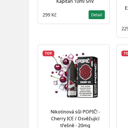
Kapitán 10ml SnV
E
299 Kč
Detail
22
TOP
T
Nikotinová sůl POPIČ! -
Cherry ICE / Osvěžující
třešně - 20mg