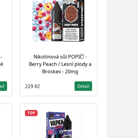
-
Nikotinová sůl POPIČ! -
ké
Berry Peach / Lesní plody a
Broskev - 20mg
229 Kč
ail
Detail
TOP