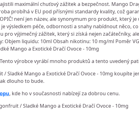
ajistili maximální chuťový zážitek a bezpečnost. Mango Dra
oba probíhá v EU pod přísnými standardy kvality, což garan
PIČ! není jen název, ale synonymum pro produkt, který je 
d je výsledkem péče, odbornosti a snahy nabídnout něco, co
pro výjimečný zážitek, který si získá nejen začátečníky, al
ry: Objem liquidu: 10ml Obsah nikotinu: 10 mg/ml Poměr V
ladké Mango a Exotické Dračí Ovoce - 10mg
Tento výrobce vyrábí mnoho produktů a tento uvedený patř
t / Sladké Mango a Exotické Dračí Ovoce - 10mg koupíte jen
 jak dlouho to bude.
hopu
, kde ho v současnosti nabízejí za dobrou cenu.
gonfruit / Sladké Mango a Exotické Dračí Ovoce - 10mg