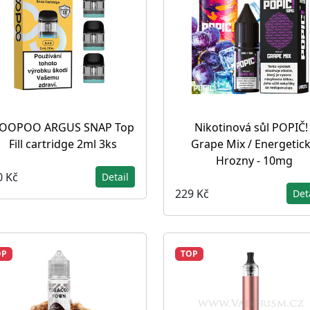
OOPOO ARGUS SNAP Top
Nikotinová sůl POPIČ! 
Fill cartridge 2ml 3ks
Grape Mix / Energetic
Hrozny - 10mg
0 Kč
Detail
229 Kč
Det
OP
TOP