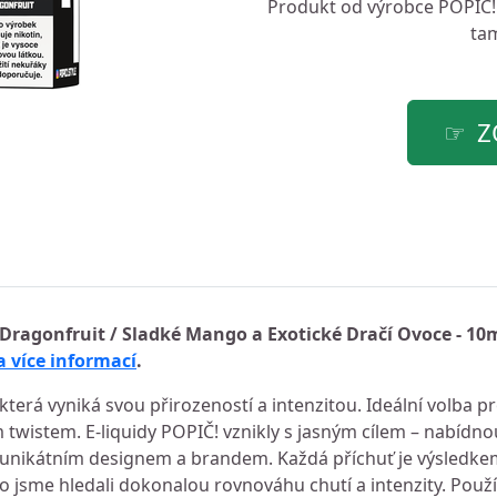
Produkt od výrobce
POPIČ!
tam
Z
Dragonfruit / Sladké Mango a Exotické Dračí Ovoce - 10
a více informací
.
která vyniká svou přirozeností a intenzitou. Ideální volba p
m twistem. E-liquidy POPIČ! vznikly s jasným cílem – nabídno
ou, unikátním designem a brandem. Každá příchuť je výsledk
o jsme hledali dokonalou rovnováhu chutí a intenzity. Pou