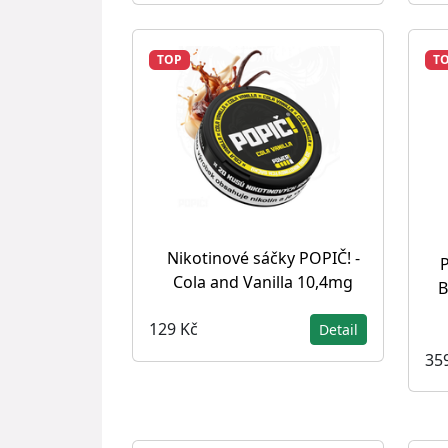
TOP
T
Nikotinové sáčky POPIČ! -
P
Cola and Vanilla 10,4mg
B
129 Kč
Detail
35