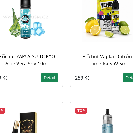
Příchuť ZAP! AISU TOKYO
Příchuť Vapka - Citrón
Aloe Vera SnV 10ml
Limetka SnV 5ml
9 Kč
259 Kč
Detail
Det
OP
TOP