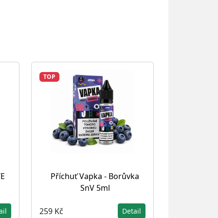
TOP
TE
Příchuť Vapka - Borůvka
SnV 5ml
259 Kč
ail
Detail