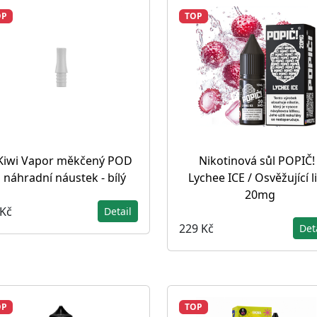
OP
TOP
Kiwi Vapor měkčený POD
Nikotinová sůl POPIČ! 
náhradní náustek - bílý
Lychee ICE / Osvěžující li
20mg
 Kč
Detail
229 Kč
Det
OP
TOP