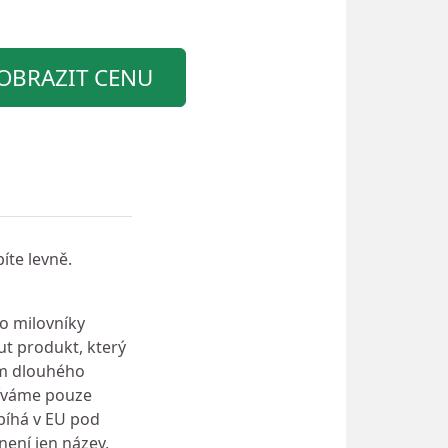
OBRAZIT CENU
íte levně.
ro milovníky
ut produkt, který
em dlouhého
žíváme pouze
bíhá v EU pod
není jen název,