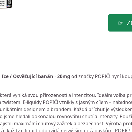
Z
 Ice / Osvěžující banán - 20mg
od značky POPIČ! nyní koup
která vyniká svou přirozeností a intenzitou. Ideální volba p
m twistem. E-liquidy POPIČ! vznikly s jasným cílem – nabídno
ou, unikátním designem a brandem. Každá příchuť je výsledk
o jsme hledali dokonalou rovnováhu chutí a intenzity. Pou
ajistili maximální chuťový zážitek a bezpečnost. Výroba pro
, že každý e-liquid odpovídá nejvyšším požadavkům. POPIČ! 