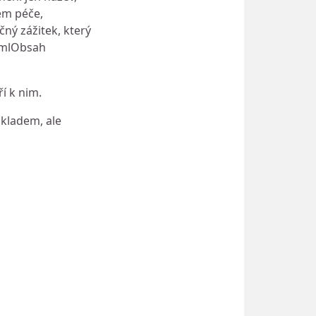
em péče,
ný zážitek, který
10mlObsah
í k nim.
skladem, ale