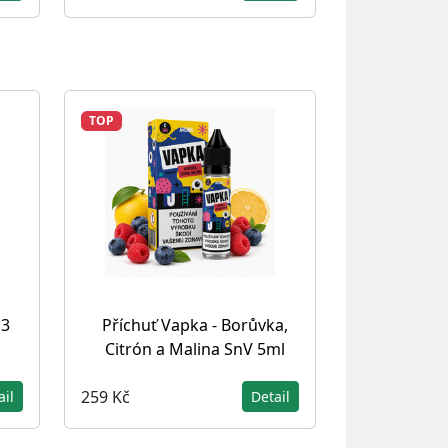
TOP
S3
Příchuť Vapka - Borůvka,
Citrón a Malina SnV 5ml
259 Kč
ail
Detail