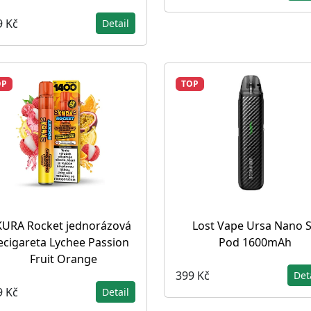
9 Kč
Detail
OP
TOP
KURA Rocket jednorázová
Lost Vape Ursa Nano 
ecigareta Lychee Passion
Pod 1600mAh
Fruit Orange
399 Kč
Det
9 Kč
Detail