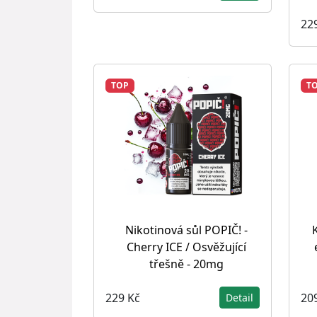
22
TOP
T
Nikotinová sůl POPIČ! -
Cherry ICE / Osvěžující
třešně - 20mg
229 Kč
20
Detail