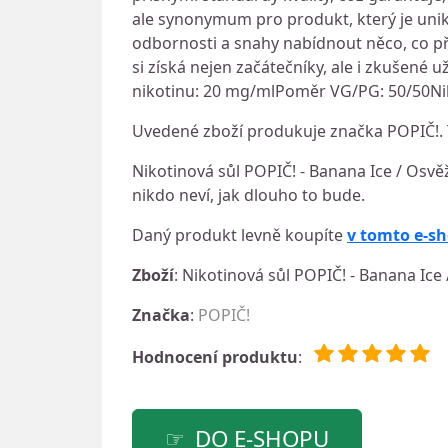
ale synonymum pro produkt, který je unik
odbornosti a snahy nabídnout něco, co př
si získá nejen začátečníky, ale i zkušené
nikotinu: 20 mg/mlPoměr VG/PG: 50/50Nik
Uvedené zboží produkuje značka POPIČ!. 
Nikotinová sůl POPIČ! - Banana Ice / Osvěž
nikdo neví, jak dlouho to bude.
Daný produkt levně koupíte
v tomto e-s
Zboží
: Nikotinová sůl POPIČ! - Banana Ice
Značka
:
POPIČ!
Hodnocení produktu
:
DO E-SHOPU