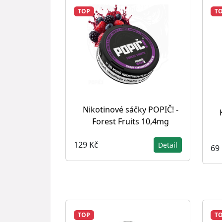
TOP
T
Nikotinové sáčky POPIČ! -
Forest Fruits 10,4mg
129 Kč
Detail
69
TOP
T