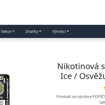
Sekce
Značky
Výrobci
Nikotinová 
Ice / Osvěž
Produkt od výrobce
POPIČ!
tam