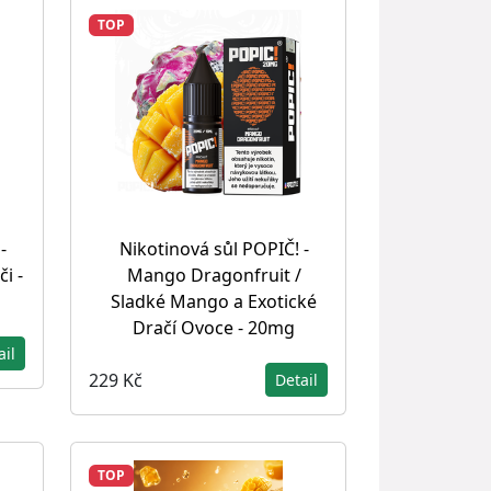
TOP
-
Nikotinová sůl POPIČ! -
či -
Mango Dragonfruit /
Sladké Mango a Exotické
Dračí Ovoce - 20mg
ail
229 Kč
Detail
TOP