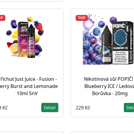
OP
TOP
říchuť Just Juice - Fusion -
Nikotinová sůl POPIČ! 
erry Burst and Lemonade
Blueberry ICE / Ledov
10ml SnV
Borůvka - 20mg
9 Kč
229 Kč
Detail
Det