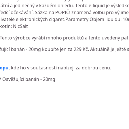
átní a jedinečný v každém ohledu. Tento e-liquid je výsledk
edčí očekávání. Sázka na POPIČ! znamená volbu pro výjimeč
 uživatele elektronických cigaret.Parametry:Objem liquidu: 
otin: NicSalt
Tento výrobce vyrábí mnoho produktů a tento uvedený patř
ující banán - 20mg koupíte jen za 229 Kč. Aktuálně je ještě 
hopu
, kde ho v současnosti nabízejí za dobrou cenu.
 / Osvěžující banán - 20mg