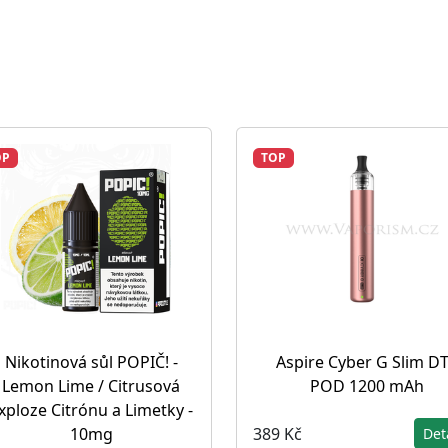
OP
TOP
Nikotinová sůl POPIČ! -
Aspire Cyber G Slim D
Lemon Lime / Citrusová
POD 1200 mAh
xploze Citrónu a Limetky -
389 Kč
10mg
Det