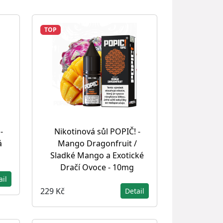
TOP
-
Nikotinová sůl POPIČ! -
á
Mango Dragonfruit /
Sladké Mango a Exotické
Dračí Ovoce - 10mg
ail
229 Kč
Detail