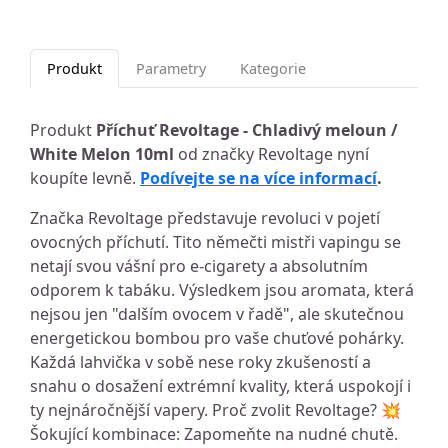
Produkt
Parametry
Kategorie
Produkt
Příchuť Revoltage - Chladivý meloun /
White Melon 10ml
od značky Revoltage nyní
koupíte levně.
Podívejte se na více informací
.
Značka Revoltage představuje revoluci v pojetí
ovocných příchutí. Tito němečti mistři vapingu se
netají svou vášní pro e-cigarety a absolutním
odporem k tabáku. Výsledkem jsou aromata, která
nejsou jen "dalším ovocem v řadě", ale skutečnou
energetickou bombou pro vaše chuťové pohárky.
Každá lahvička v sobě nese roky zkušeností a
snahu o dosažení extrémní kvality, která uspokojí i
ty nejnáročnější vapery. Proč zvolit Revoltage? 💥
Šokující kombinace: Zapomeňte na nudné chutě.