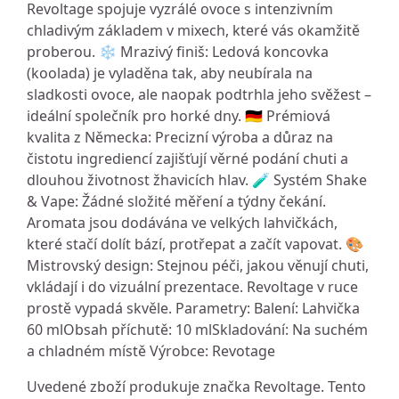
Revoltage spojuje vyzrálé ovoce s intenzivním
chladivým základem v mixech, které vás okamžitě
proberou. ❄️ Mrazivý finiš: Ledová koncovka
(koolada) je vyladěna tak, aby neubírala na
sladkosti ovoce, ale naopak podtrhla jeho svěžest –
ideální společník pro horké dny. 🇩🇪 Prémiová
kvalita z Německa: Precizní výroba a důraz na
čistotu ingrediencí zajišťují věrné podání chuti a
dlouhou životnost žhavicích hlav. 🧪 Systém Shake
& Vape: Žádné složité měření a týdny čekání.
Aromata jsou dodávána ve velkých lahvičkách,
které stačí dolít bází, protřepat a začít vapovat. 🎨
Mistrovský design: Stejnou péči, jakou věnují chuti,
vkládají i do vizuální prezentace. Revoltage v ruce
prostě vypadá skvěle. Parametry: Balení: Lahvička
60 mlObsah příchutě: 10 mlSkladování: Na suchém
a chladném místě Výrobce: Revotage
Uvedené zboží produkuje značka Revoltage. Tento