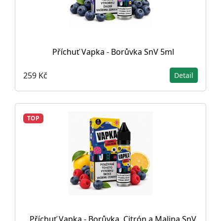
Příchuť Vapka - Borůvka SnV 5ml
259 Kč
Detail
TOP
Příchuť Vapka - Borůvka, Citrón a Malina SnV