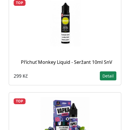
TOP
Příchuť Monkey Liquid - Seržant 10ml SnV
299 Kč
Detail
TOP