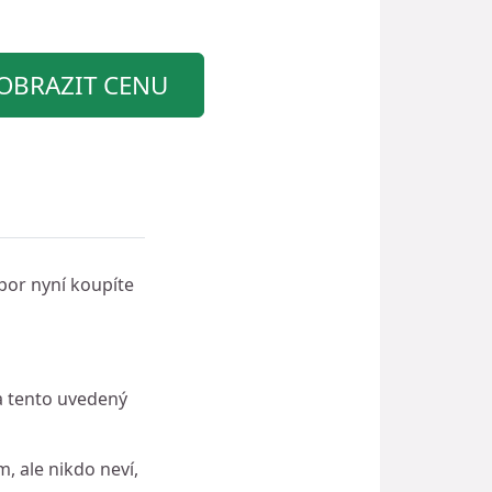
OBRAZIT CENU
por nyní koupíte
a tento uvedený
, ale nikdo neví,