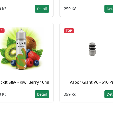
9 Kč
259 Kč
Detail
Det
OP
TOP
ickIt S&V - Kiwi Berry 10ml
Vapor Giant V6 - 510 P
9 Kč
259 Kč
Detail
Det