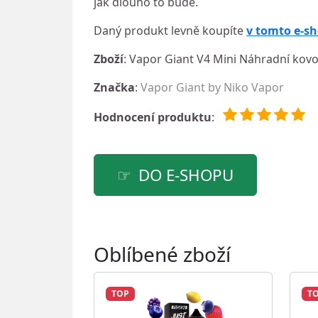
jak dlouho to bude.
Daný produkt levně koupíte
v tomto e-s
Zboží
: Vapor Giant V4 Mini Náhradní kovo
Značka
:
Vapor Giant by Niko Vapor
Hodnocení produktu
:
DO E-SHOPU
Oblíbené zboží
TOP
T