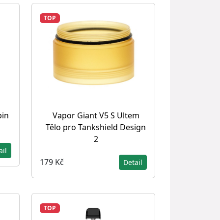
TOP
pin
Vapor Giant V5 S Ultem
Tělo pro Tankshield Design
2
ail
179 Kč
Detail
TOP