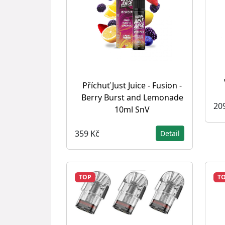
Příchuť Just Juice - Fusion -
Berry Burst and Lemonade
20
10ml SnV
359 Kč
Detail
TOP
T