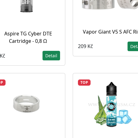
Vapor Giant V5 S AFC R
Aspire TG Cyber DTE
Cartridge - 0,8 Ω
209 Kč
Det
 Kč
Detail
OP
TOP