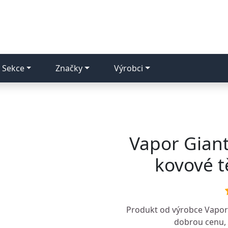
Sekce
Značky
Výrobci
Vapor Giant
kovové t
Produkt od výrobce
Vapor
dobrou cenu, k