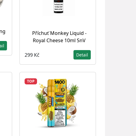
ing
Příchuť Monkey Liquid -
Royal Cheese 10ml SnV
ail
299 Kč
Detail
TOP