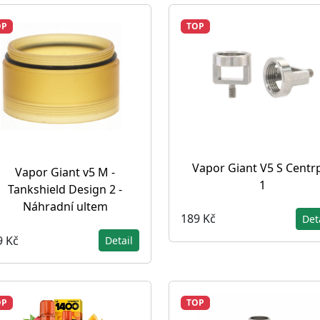
OP
TOP
Vapor Giant V5 S Centr
Vapor Giant v5 M -
1
Tankshield Design 2 -
Náhradní ultem
189 Kč
Det
9 Kč
Detail
OP
TOP