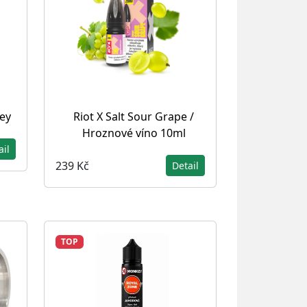
ey
Riot X Salt Sour Grape /
Hroznové víno 10ml
ail
239 Kč
Detail
TOP