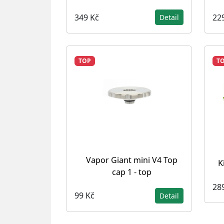
349 Kč
22
Detail
TOP
T
Vapor Giant mini V4 Top
K
cap 1 - top
28
99 Kč
Detail