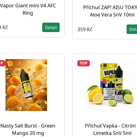
Vapor Giant mini V4 AFC
Příchuť ZAP! AISU TOK
Ring
Aloe Vera SnV 10ml
9 Kč
Detail
359 Kč
Det
OP
TOP
Nasty Salt Burst - Green
Příchuť Vapka - Citrón
Mango 20 mg
Limetka SnV 5ml