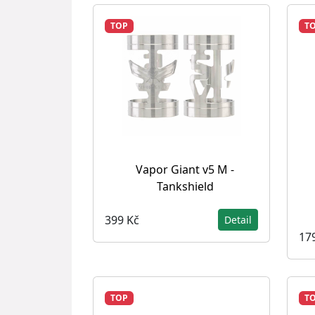
TOP
T
Vapor Giant v5 M -
Tankshield
399 Kč
Detail
17
TOP
T