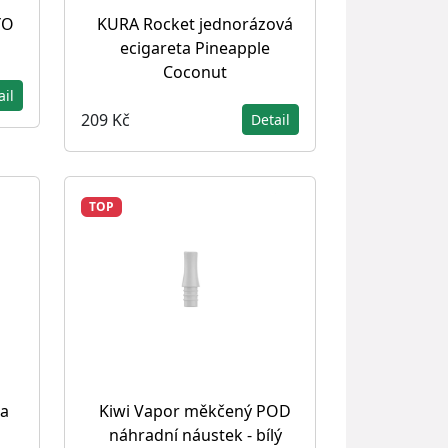
YO
KURA Rocket jednorázová
ecigareta Pineapple
Coconut
ail
209 Kč
Detail
TOP
 a
Kiwi Vapor měkčený POD
náhradní náustek - bílý