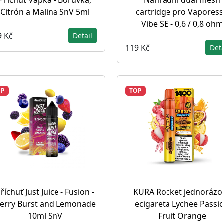
Příchuť Vapka - Borůvka,
Náhradní dual mesh
Citrón a Malina SnV 5ml
cartridge pro Vapores
Vibe SE - 0,6 / 0,8 oh
9 Kč
Detail
119 Kč
Det
OP
TOP
říchuť Just Juice - Fusion -
KURA Rocket jednorázo
erry Burst and Lemonade
ecigareta Lychee Passi
10ml SnV
Fruit Orange