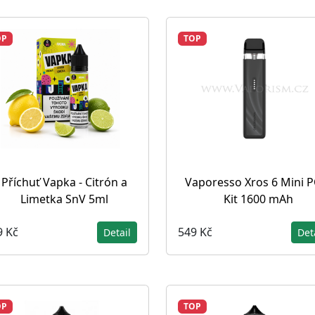
OP
TOP
Příchuť Vapka - Citrón a
Vaporesso Xros 6 Mini 
Limetka SnV 5ml
Kit 1600 mAh
9 Kč
549 Kč
Detail
Det
OP
TOP