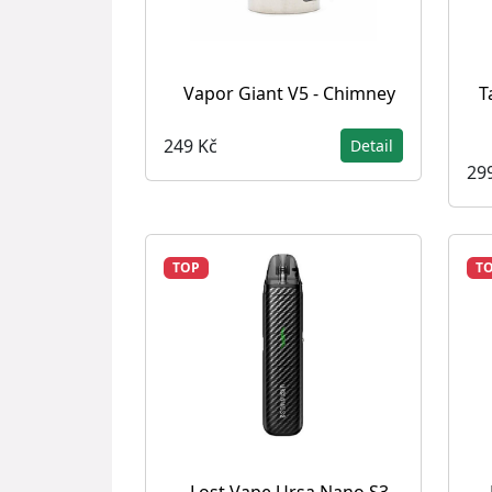
Vapor Giant V5 - Chimney
T
249 Kč
Detail
29
TOP
T