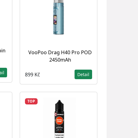
pin
VooPoo Drag H40 Pro POD
2450mAh
ail
899 Kč
Detail
TOP