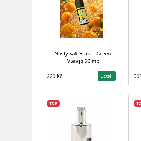
Nasty Salt Burst - Green
Mango 20 mg
229 Kč
39
Detail
TOP
T