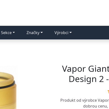
Sekce
Značky
Výrobci
Vapor Giant
Design 2 
Produkt od výrobce
Vapor
dobrou cenu, k