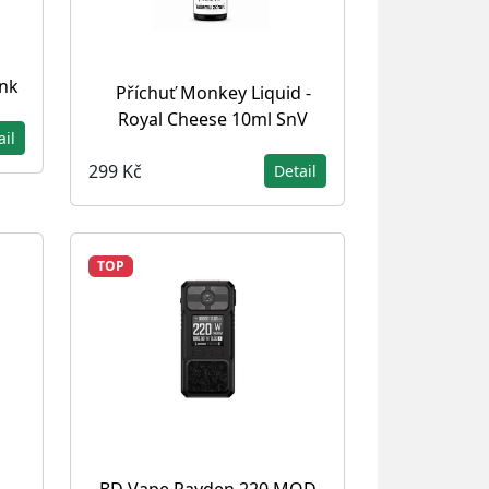
ank
Příchuť Monkey Liquid -
Royal Cheese 10ml SnV
ail
299 Kč
Detail
TOP