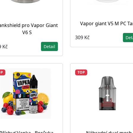
Vapor giant V5 M PC T
ankshield pro Vapor Giant
V6 S
309 Kč
Det
9 Kč
Detail
OP
TOP