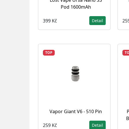
Lost Vape Ursa Nano S3
Pod 1600mAh
399 Kč
25
Detail
TOP
T
Vapor Giant V6 - 510 Pin
P
B
259 Kč
Detail