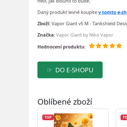
neví, jak dlouho to bude.
Daný produkt levně koupíte
v tomto e-s
Zboží
: Vapor Giant v5 M - Tankshield Des
Značka
:
Vapor Giant by Niko Vapor
Hodnocení produktu
:
DO E-SHOPU
Oblíbené zboží
TOP
T