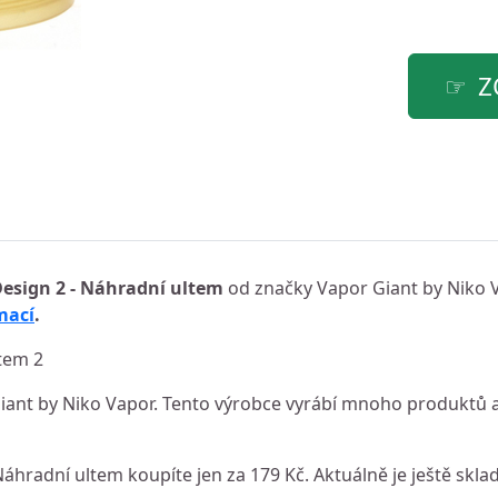
Z
Design 2 - Náhradní ultem
od značky Vapor Giant by Niko 
mací
.
tem 2
ant by Niko Vapor. Tento výrobce vyrábí mnoho produktů 
Náhradní ultem koupíte jen za 179 Kč. Aktuálně je ještě skla