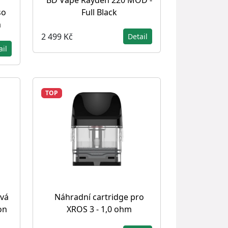
BD Vape Rayden 220 MOD -
so
Full Black
m
2 499 Kč
Detail
ail
TOP
vá
Náhradní cartridge pro
on
XROS 3 - 1,0 ohm