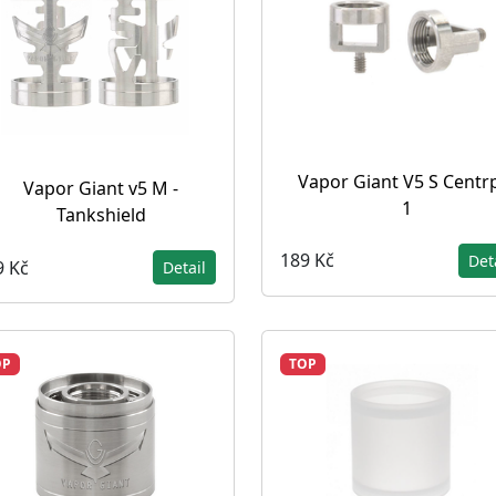
Vapor Giant V5 S Centr
Vapor Giant v5 M -
1
Tankshield
189 Kč
Det
9 Kč
Detail
OP
TOP