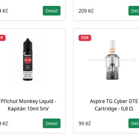
9 Kč
209 Kč
Detail
Det
OP
TOP
Příchuť Monkey Liquid -
Aspire TG Cyber DTE
Kapitán 10ml SnV
Cartridge - 0,8 Ω
9 Kč
99 Kč
Detail
Det