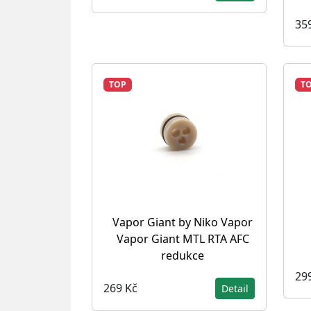
35
TOP
T
Vapor Giant by Niko Vapor
Vapor Giant MTL RTA AFC
redukce
29
269 Kč
Detail