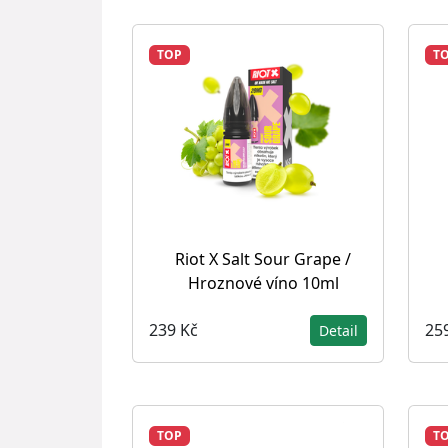
TOP
T
Riot X Salt Sour Grape /
Hroznové víno 10ml
239 Kč
25
Detail
TOP
T