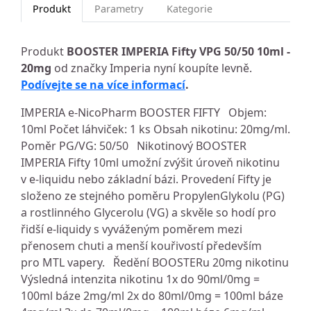
Produkt
Parametry
Kategorie
Produkt
BOOSTER IMPERIA Fifty VPG 50/50 10ml -
20mg
od značky Imperia nyní koupíte levně.
Podívejte se na více informací
.
IMPERIA e-NicoPharm BOOSTER FIFTY Objem:
10ml Počet láhviček: 1 ks Obsah nikotinu: 20mg/ml.
Poměr PG/VG: 50/50 Nikotinový BOOSTER
IMPERIA Fifty 10ml umožní zvýšit úroveň nikotinu
v e-liquidu nebo základní bázi. Provedení Fifty je
složeno ze stejného poměru PropylenGlykolu (PG)
a rostlinného Glycerolu (VG) a skvěle so hodí pro
řidší e-liquidy s vyváženým poměrem mezi
přenosem chuti a menší kouřivostí především
pro MTL vapery. Ředění BOOSTERu 20mg nikotinu
Výsledná intenzita nikotinu 1x do 90ml/0mg =
100ml báze 2mg/ml 2x do 80ml/0mg = 100ml báze