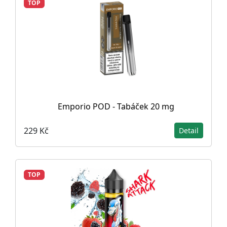
TOP
Emporio POD - Tabáček 20 mg
229 Kč
Detail
TOP