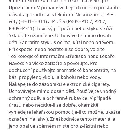
4mg/ml 3x do 70ml/0mg = 100ml báze 6mg/ml
Upozornění: V případě vedlejších účinků přestaňte
užívat a poraďte se s lékařem. Nekonzumujte! H-
věty (H301+H311) a P-věty (P405+P102, P262,
P309+P311). Toxický při požití nebo styku s kůží.
Skladujte uzamčené. Uchovávejte mimo dosah
dětí. Zabraňte styku s očima, kůží nebo oděvem.
Při expozici nebo necítíte-li se dobře, volejte
Toxikologické Informační Středisko nebo Lékaře.
Návod: Na víčko zatlačte a povolujte. Pro
dochucení používejte aromatické koncentráty na
bázi propylenglykolu, alkoholu nebo vody.
Nakapejte do zásobníku elektronické cigarety.
Uchovávejte mimo dosah dětí. Používejte vhodný
ochranný oděv a ochranné rukavice. V případě
úrazu nebo necítíte-li se dobře, okamžitě
vyhledejte lékařskou pomoc (je-li to možné, ukažte
označení na lahvi). Zneškodněte tento materiál a
jeho obal ve sběrném místě pro zvláštní nebo