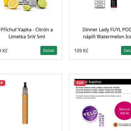
Příchuť Vapka - Citrón a
Dinner Lady FUYL PO
Limetka SnV 5ml
náplň Watermelon Ic
9 Kč
109 Kč
Detail
Det
OP
TOP