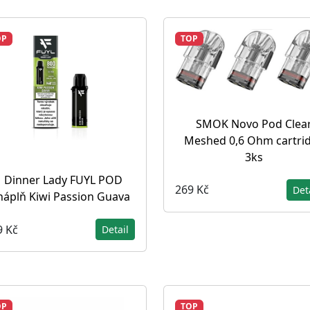
OP
TOP
SMOK Novo Pod Clea
Meshed 0,6 Ohm cartri
3ks
Dinner Lady FUYL POD
269 Kč
Det
náplň Kiwi Passion Guava
9 Kč
Detail
OP
TOP