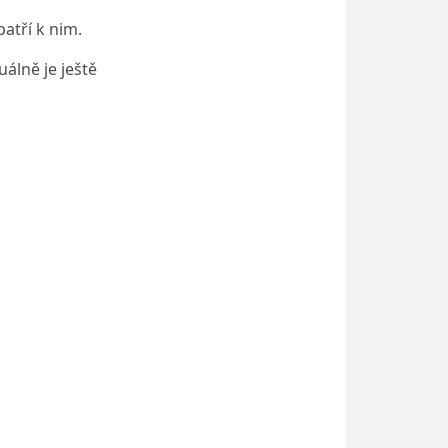
atří k nim.
álně je ještě