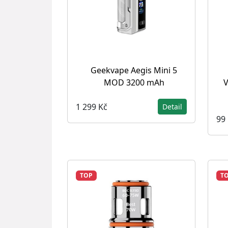
Geekvape Aegis Mini 5
MOD 3200 mAh
V
1 299 Kč
Detail
99
TOP
T