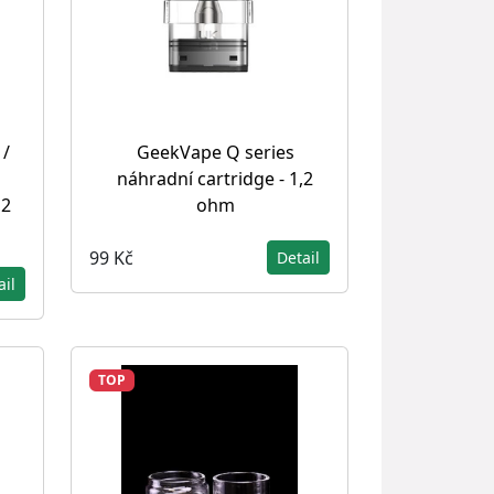
 /
GeekVape Q series
náhradní cartridge - 1,2
,2
ohm
99 Kč
Detail
ail
TOP