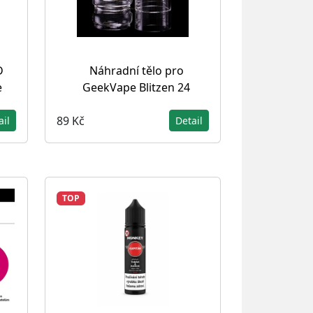
D
Náhradní tělo pro
e
GeekVape Blitzen 24
89 Kč
ail
Detail
TOP