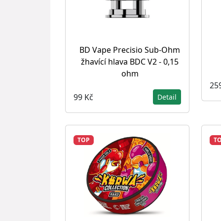
BD Vape Precisio Sub-Ohm
žhavící hlava BDC V2 - 0,15
ohm
25
99 Kč
Detail
TOP
T