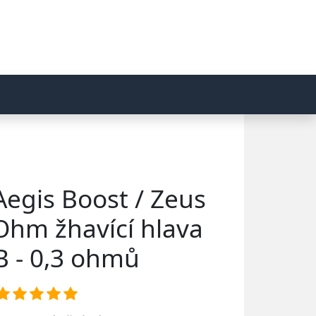
egis Boost / Zeus
hm žhavící hlava
B - 0,3 ohmů