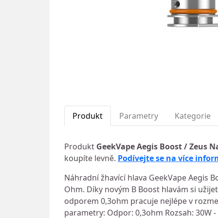
Produkt
Parametry
Kategorie
Produkt
GeekVape Aegis Boost / Zeus N
koupíte levně.
Podívejte se na více infor
Náhradní žhavící hlava GeekVape Aegis 
Ohm. Díky novým B Boost hlavám si užijete
odporem 0,3ohm pracuje nejlépe v rozmez
parametry: Odpor: 0,3ohm Rozsah: 30W -