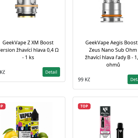
GeekVape Z XM Boost
GeekVape Aegis Boost
ersion žhavící hlava 0,4 Ω
Zeus Nano Sub Ohm
- 1 ks
žhavící hlava řady B - 1
ohmů
 Kč
Detail
99 Kč
Det
OP
TOP