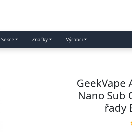
Sekce
Značky
Výrobci
GeekVape A
Nano Sub O
řady 