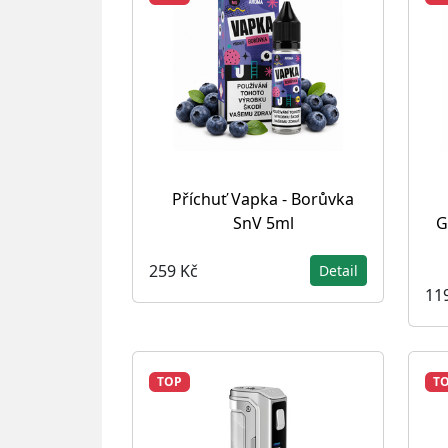
Příchuť Vapka - Borůvka
SnV 5ml
G
259 Kč
Detail
11
TOP
T