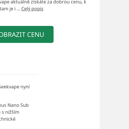
vape
aktuálně získáte za dobrou cenu, k
am je i ...
Celý popis
OBRAZIT CENU
Geekvape nyní
Zeus Nano Sub
 s nižším
chnické