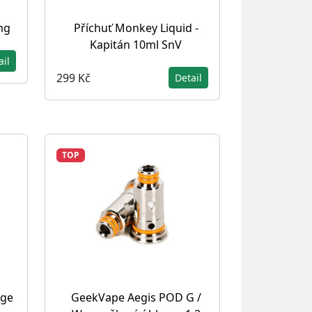
mg
Příchuť Monkey Liquid -
Kapitán 10ml SnV
ail
299 Kč
Detail
TOP
dge
GeekVape Aegis POD G /