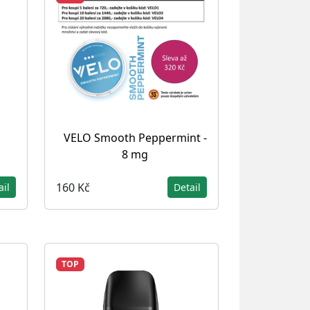
VELO Smooth Peppermint -
8 mg
160 Kč
ail
Detail
TOP