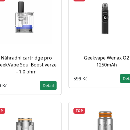
Náhradní cartridge pro
Geekvape Wenax Q2
eekVape Soul Boost verze
1250mAh
- 1,0 ohm
599 Kč
Det
9 Kč
Detail
OP
TOP