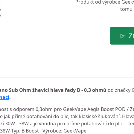
Produkt od výrobce
Geek
tomu t
Z
ano Sub Ohm žhavící hlava řady B - 0,3 ohmů
od značky 
mací
.
Boost s odporem 0,3ohm pro GeekVape Aegis Boost POD / 
 jak přímé potahování do plic, tak klasické šlukování. Hlava
í 30W - 38W a je vhodná pro přímé potahování do plic. Te
 38W Typ: B Boost Výrobce: GeekVape