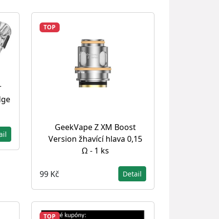
TOP
r
dge
GeekVape Z XM Boost
ail
Version žhavící hlava 0,15
Ω - 1 ks
99 Kč
Detail
TOP