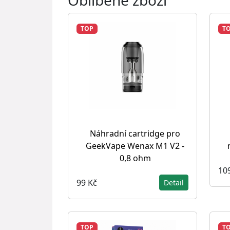
Oblíbené zboží
TOP
T
Náhradní cartridge pro
GeekVape Wenax M1 V2 -
0,8 ohm
10
99 Kč
Detail
TOP
T