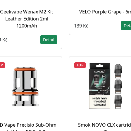
Geekvape Wenax M2 Kit
VELO Purple Grape - 6
Leather Edition 2ml
139 Kč
1200mAh
Det
9 Kč
Detail
OP
TOP
D Vape Precisio Sub-Ohm
Smok NOVO CLX cartri