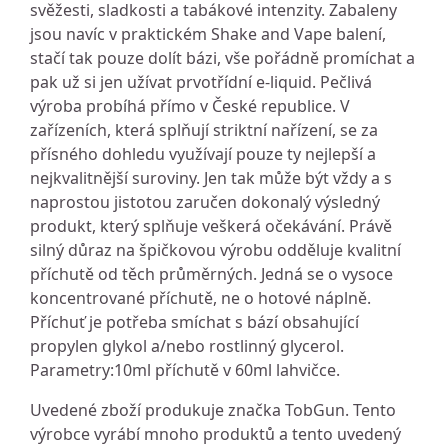
svěžesti, sladkosti a tabákové intenzity. Zabaleny
jsou navíc v praktickém Shake and Vape balení,
stačí tak pouze dolít bázi, vše pořádně promíchat a
pak už si jen užívat prvotřídní e-liquid. Pečlivá
výroba probíhá přímo v České republice. V
zařízeních, která splňují striktní nařízení, se za
přísného dohledu využívají pouze ty nejlepší a
nejkvalitnější suroviny. Jen tak může být vždy a s
naprostou jistotou zaručen dokonalý výsledný
produkt, který splňuje veškerá očekávání. Právě
silný důraz na špičkovou výrobu odděluje kvalitní
příchutě od těch průměrných. Jedná se o vysoce
koncentrované příchutě, ne o hotové náplně.
Příchuť je potřeba smíchat s bází obsahující
propylen glykol a/nebo rostlinný glycerol.
Parametry:10ml příchutě v 60ml lahvičce.
Uvedené zboží produkuje značka TobGun. Tento
výrobce vyrábí mnoho produktů a tento uvedený