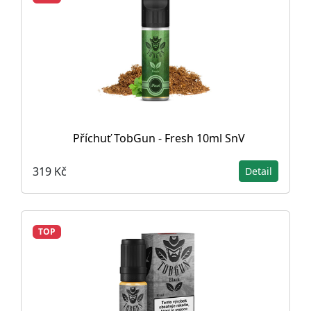
Příchuť TobGun - Fresh 10ml SnV
319 Kč
Detail
TOP