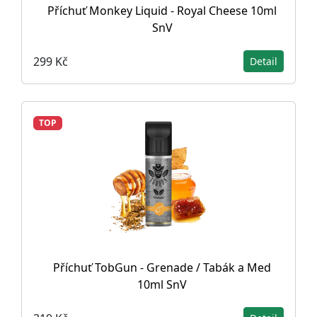
Příchuť Monkey Liquid - Royal Cheese 10ml
SnV
299 Kč
Detail
TOP
Příchuť TobGun - Grenade / Tabák a Med
10ml SnV