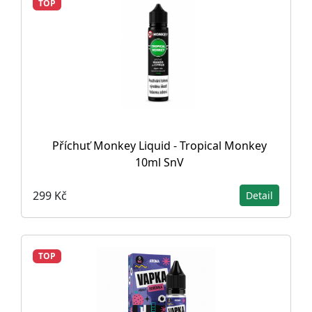
TOP
Příchuť Monkey Liquid - Tropical Monkey
10ml SnV
299 Kč
Detail
TOP