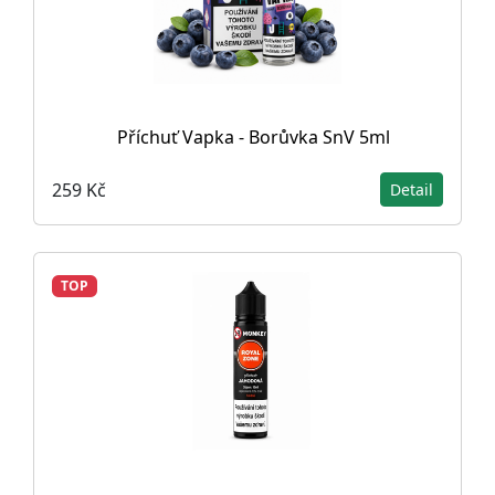
Příchuť Vapka - Borůvka SnV 5ml
259 Kč
Detail
TOP