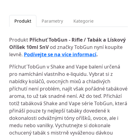
Produkt
Parametry
Kategorie
Produkt
Příchuť TobGun - Rifle / Tabák a Lískový
Oříšek 10ml SnV
od značky TobGun nyní koupíte
levně.
Podívejte se na více informací
.
Příchuť TobGun v Shake and Vape balení určená
pro namíchání vlastního e-liquidu. Vybrat si z
nabídky koláčů, ovocných mixů a chladivých
příchutí není problém, najít však pořádné tabákové
aroma, to už tak snadné není. Až do teď. Přichází
totiž tabáková Shake and Vape série TobGun, která
přináší pouze ty nejlepší tabáky dovedené k
dokonalosti odvážnými tóny oříšků, ovoce, ale i
medu nebo vanilky. Vychutnejte si dokonale
ochucený tabák s mistrně vyváženou dávkou