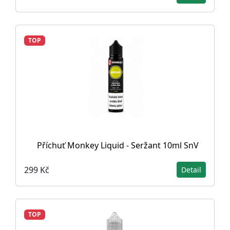
TOP
Příchuť Monkey Liquid - Seržant 10ml SnV
299 Kč
Detail
TOP