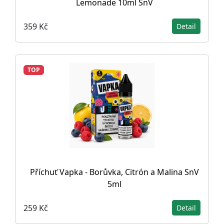
Lemonade 10ml SnV
359 Kč
Detail
TOP
Příchuť Vapka - Borůvka, Citrón a Malina SnV
5ml
259 Kč
Detail