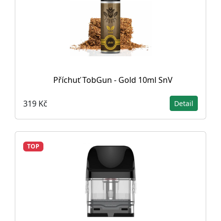
Příchuť TobGun - Gold 10ml SnV
319 Kč
Detail
TOP