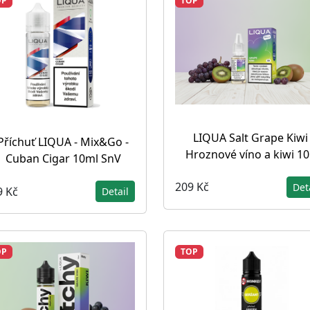
OP
TOP
LIQUA Salt Grape Kiwi 
Příchuť LIQUA - Mix&Go -
Hroznové víno a kiwi 1
Cuban Cigar 10ml SnV
209 Kč
Det
9 Kč
Detail
OP
TOP