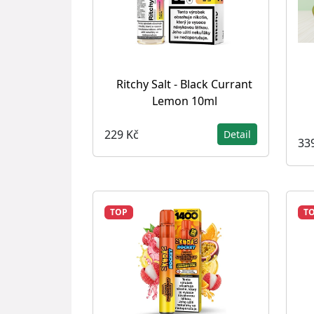
Ritchy Salt - Black Currant
Lemon 10ml
229 Kč
Detail
33
TOP
T