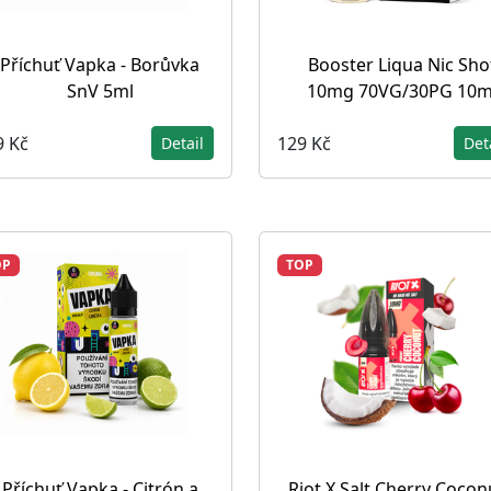
Příchuť Vapka - Borůvka
Booster Liqua Nic Sho
SnV 5ml
10mg 70VG/30PG 10m
9 Kč
129 Kč
Detail
Det
OP
TOP
Příchuť Vapka - Citrón a
Riot X Salt Cherry Cocon