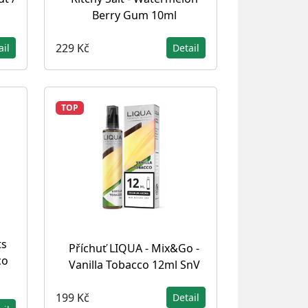
Berry Gum 10ml
229 Kč
ail
Detail
TOP
ts
Příchuť LIQUA - Mix&Go -
co
Vanilla Tobacco 12ml SnV
199 Kč
Detail