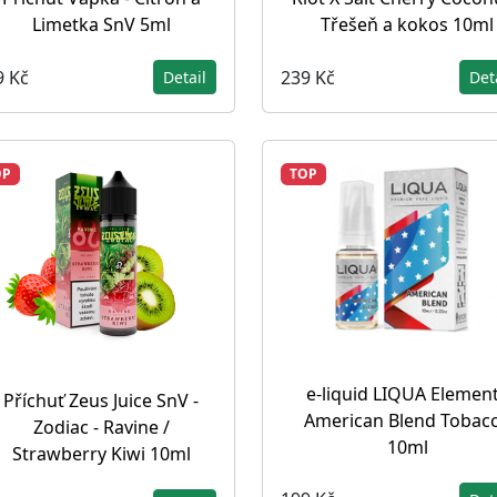
Limetka SnV 5ml
Třešeň a kokos 10ml
9 Kč
239 Kč
Detail
Det
OP
TOP
e-liquid LIQUA Elemen
Příchuť Zeus Juice SnV -
American Blend Tobac
Zodiac - Ravine /
10ml
Strawberry Kiwi 10ml