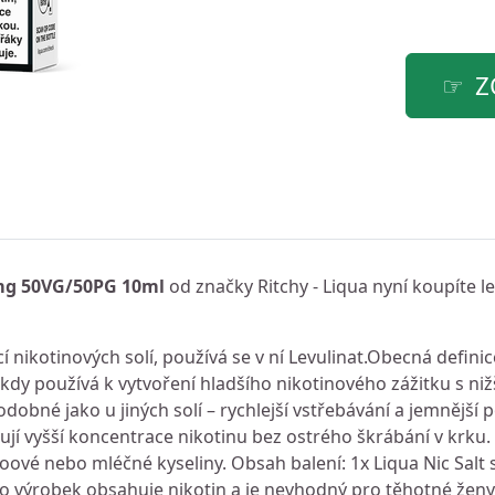
Z
0mg 50VG/50PG 10ml
od značky Ritchy - Liqua nyní koupíte l
nikotinových solí, používá se v ní Levulinat.Obecná definic
ěkdy používá k vytvoření hladšího nikotinového zážitku s nižš
dobné jako u jiných solí – rychlejší vstřebávání a jemnější p
ují vyšší koncentrace nikotinu bez ostrého škrábání v krku. 
zoové nebo mléčné kyseliny. Obsah balení: 1x Liqua Nic Salt
výrobek obsahuje nikotin a je nevhodný pro těhotné ženy 