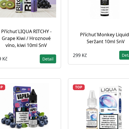
Příchuť LIQUA RITCHY -
Příchuť Monkey Liquid
Grape Kiwi / Hroznové
Seržant 10ml SnV
víno, kiwi 10ml SnV
299 Kč
Det
9 Kč
Detail
OP
TOP