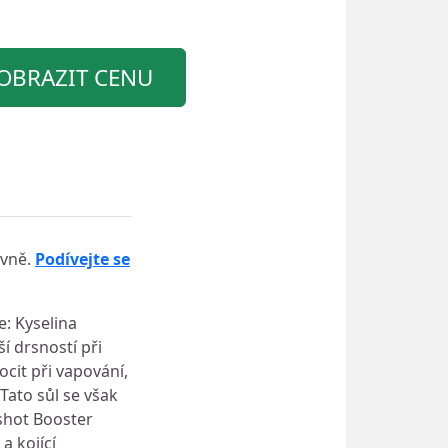
OBRAZIT CENU
evně.
Podívejte se
e: Kyselina
í drsností při
ocit při vapování,
Tato sůl se však
 shot Booster
a kojící