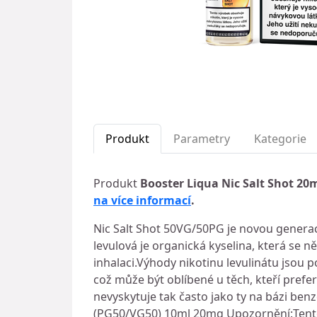
Produkt
Parametry
Kategorie
Produkt
Booster Liqua Nic Salt Shot 2
na více informací
.
Nic Salt Shot 50VG/50PG je novou generací 
levulová je organická kyselina, která se n
inhalaci.Výhody nikotinu levulinátu jsou po
což může být oblíbené u těch, kteří prefer
nevyskytuje tak často jako ty na bázi ben
(PG50/VG50) 10ml 20mg Upozornění:Tento 