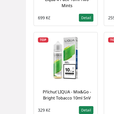
Mints
699 Kč
25
Detail
TOP
T
Příchuť LIQUA - Mix&Go -
Bright Tobacco 10ml SnV
329 Kč
Detail