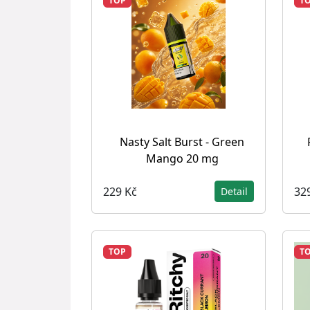
TOP
T
Nasty Salt Burst - Green
Mango 20 mg
229 Kč
32
Detail
TOP
T