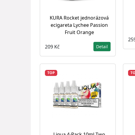
KURA Rocket jednorázová
ecigareta Lychee Passion
Fruit Orange
25
209 Kč
Detail
TOP
T
Liqua 4-Pack 10ml Two