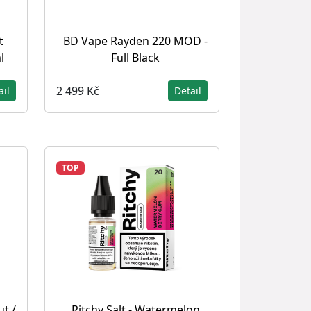
t
BD Vape Rayden 220 MOD -
l
Full Black
2 499 Kč
ail
Detail
TOP
ut /
Ritchy Salt - Watermelon