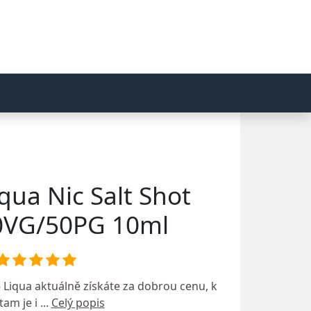
qua Nic Salt Shot
0VG/50PG 10ml
- Liqua
aktuálně získáte za dobrou cenu, k
am je i ...
Celý popis