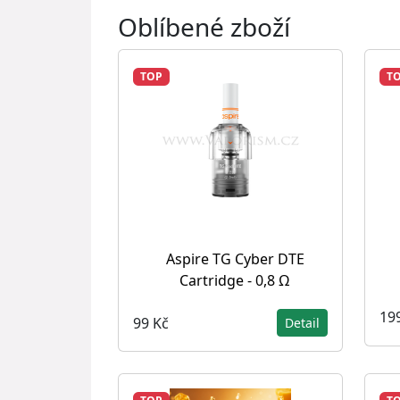
Oblíbené zboží
TOP
T
Aspire TG Cyber DTE
Cartridge - 0,8 Ω
19
99 Kč
Detail