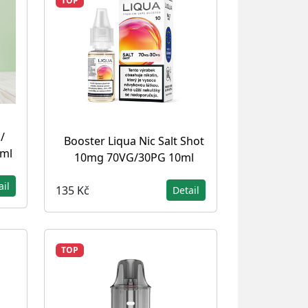
TOP
/
Booster Liqua Nic Salt Shot
0ml
10mg 70VG/30PG 10ml
ail
135 Kč
Detail
TOP