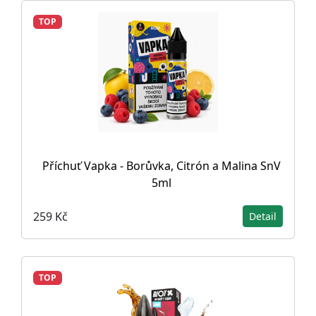
TOP
Příchuť Vapka - Borůvka, Citrón a Malina SnV
5ml
259 Kč
Detail
TOP