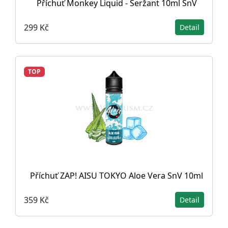
Příchuť Monkey Liquid - Seržant 10ml SnV
299 Kč
Detail
TOP
Příchuť ZAP! AISU TOKYO Aloe Vera SnV 10ml
359 Kč
Detail