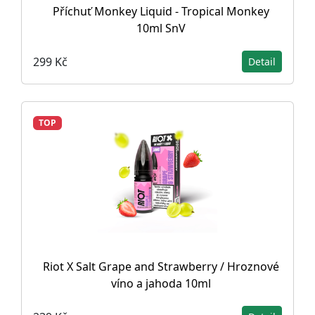
Příchuť Monkey Liquid - Tropical Monkey
10ml SnV
299 Kč
Detail
TOP
Riot X Salt Grape and Strawberry / Hroznové
víno a jahoda 10ml