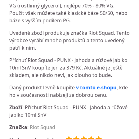
VG (rostlinný glycerol), nejlépe 70% - 80% VG.
Použít však můžete také klasické báze 50/50, nebo
báze s vyšším podílem PG.
Uvedené zboží produkuje značka Riot Squad. Tento
výrobce vyrábí mnoho produktů a tento uvedený
patří k nim.
Příchuť Riot Squad - PUNX - Jahoda a růžové jablko
10ml SnV koupíte jen za 379 Kč. Aktuálně je ještě
skladem, ale nikdo neví, jak dlouho to bude.
Daný produkt levně koupíte
v tomto e-shopu
, kde
ho v současnosti nabízejí za dobrou cenu.
Zboží
: Příchuť Riot Squad - PUNX - Jahoda a růžové
jablko 10ml SnV
Značka
:
Riot Squad