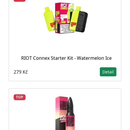
RIOT Connex Starter Kit - Watermelon Ice
279 Kč
Detail
TOP