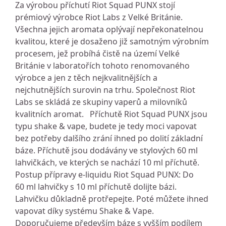
Za výrobou příchutí Riot Squad PUNX stojí
prémiový výrobce Riot Labs z Velké Británie.
Všechna jejich aromata oplývají nepřekonatelnou
kvalitou, které je dosaženo již samotným výrobním
procesem, jež probíhá čistě na území Velké
Británie v laboratořích tohoto renomovaného
výrobce a jen z těch nejkvalitnějších a
nejchutnějších surovin na trhu. Společnost Riot
Labs se skládá ze skupiny vaperů a milovníků
kvalitních aromat. Příchutě Riot Squad PUNX jsou
typu shake & vape, budete je tedy moci vapovat
bez potřeby dalšího zrání ihned po dolití základní
báze. Příchutě jsou dodávány ve stylových 60 ml
lahvičkách, ve kterých se nachází 10 ml příchutě.
Postup přípravy e-liquidu Riot Squad PUNX: Do
60 ml lahvičky s 10 ml příchutě dolijte bázi.
Lahvičku důkladně protřepejte. Poté můžete ihned
vapovat díky systému Shake & Vape.
Doporučujeme především báze s vyšším podílem