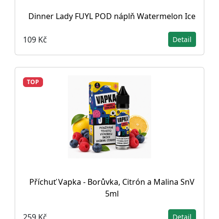
Dinner Lady FUYL POD náplň Watermelon Ice
109 Kč
Detail
TOP
Příchuť Vapka - Borůvka, Citrón a Malina SnV
5ml
259 Kč
Detail