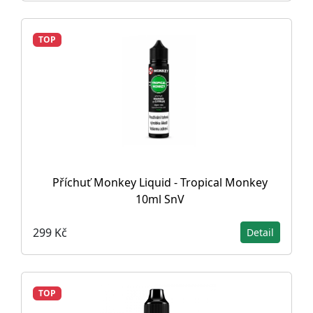
TOP
Příchuť Monkey Liquid - Tropical Monkey
10ml SnV
299 Kč
Detail
TOP