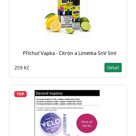
Příchuť Vapka - Citrón a Limetka SnV 5ml
259 Kč
Detail
TOP