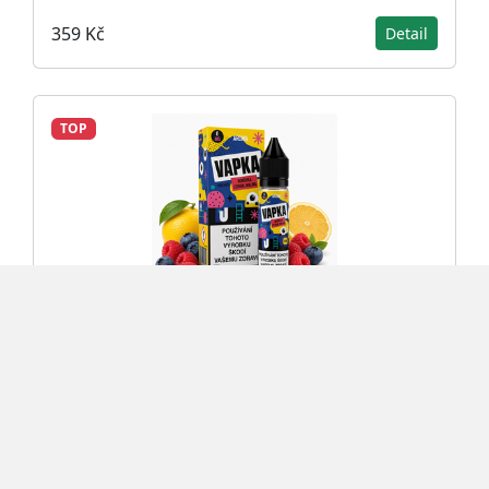
359 Kč
Detail
TOP
Příchuť Vapka - Borůvka, Citrón a Malina SnV
5ml
259 Kč
Detail