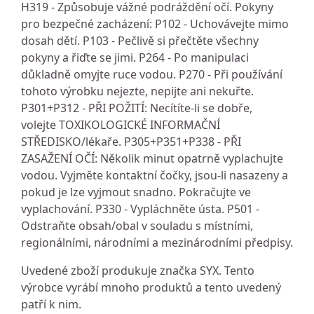
H319 - Způsobuje vážné podráždění očí. Pokyny
pro bezpečné zacházení: P102 - Uchovávejte mimo
dosah dětí. P103 - Pečlivě si přečtěte všechny
pokyny a řiďte se jimi. P264 - Po manipulaci
důkladně omyjte ruce vodou. P270 - Při používání
tohoto výrobku nejezte, nepijte ani nekuřte.
P301+P312 - PŘI POŽITÍ: Necítíte-li se dobře,
volejte TOXIKOLOGICKÉ INFORMAČNÍ
STŘEDISKO/lékaře. P305+P351+P338 - PŘI
ZASAŽENÍ OČÍ: Několik minut opatrně vyplachujte
vodou. Vyjměte kontaktní čočky, jsou-li nasazeny a
pokud je lze vyjmout snadno. Pokračujte ve
vyplachování. P330 - Vypláchněte ústa. P501 -
Odstraňte obsah/obal v souladu s místními,
regionálními, národními a mezinárodními předpisy.
Uvedené zboží produkuje značka SYX. Tento
výrobce vyrábí mnoho produktů a tento uvedený
patří k nim.