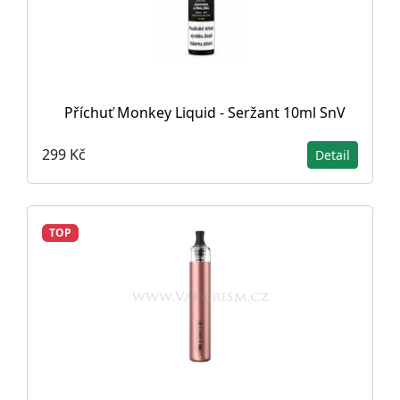
Příchuť Monkey Liquid - Seržant 10ml SnV
299 Kč
Detail
TOP