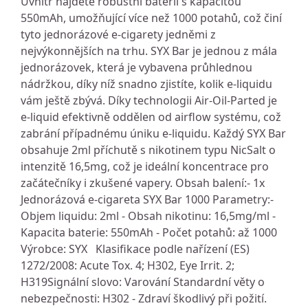
Uvnitř najdete robustní baterii s kapacitou
550mAh, umožňující více než 1000 potahů, což činí
tyto jednorázové e-cigarety jedněmi z
nejvýkonnějších na trhu. SYX Bar je jednou z mála
jednorázovek, která je vybavena průhlednou
nádržkou, díky níž snadno zjistíte, kolik e-liquidu
vám ještě zbývá. Díky technologii Air-Oil-Parted je
e-liquid efektivně oddělen od airflow systému, což
zabrání případnému úniku e-liquidu. Každý SYX Bar
obsahuje 2ml příchutě s nikotinem typu NicSalt o
intenzitě 16,5mg, což je ideální koncentrace pro
začátečníky i zkušené vapery. Obsah balení:- 1x
Jednorázová e-cigareta SYX Bar 1000 Parametry:-
Objem liquidu: 2ml - Obsah nikotinu: 16,5mg/ml -
Kapacita baterie: 550mAh - Počet potahů: až 1000
Výrobce: SYX Klasifikace podle nařízení (ES)
1272/2008: Acute Tox. 4; H302, Eye Irrit. 2;
H319Signální slovo: Varování Standardní věty o
nebezpečnosti: H302 - Zdraví škodlivý při požití.